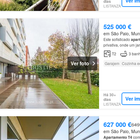
Ver i
dias
LISTANZA
525 000 €
em São Paio, Muni
Este sofisticado
apar
privativa, onde um j
amplas, cozinha inde
T2
3
banh
Ver foto
Garajem
Cozinha e
Há 30+
Ver i
dias
LISTANZA
627 000 €
649
em São Paio, Muni
Apartamento
T4
com 