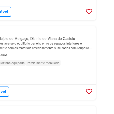
móvel
cípio de Melgaço, Distrito de Viana do Castelo
estaca-se o equilíbrio perfeito entre os espaços interiores e
mente com os materiais criteriosamente suite, todos com roupeiros
 ao Rio Douro e à…
eiros
Cozinha equipada
Parcialmente mobiliado
óvel