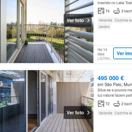
inserido no Lake Tow
privada do
apartame
T4
3
banh
Ver foto
Varanda
Cozinha e
Jardim
Há 14
Ver im
dias
LISTANZA
495 000 €
em São Paio, Muni
Situa-se a poucos me
luz natural fazem par
imóvel conta com um
T2
2
banh
Ver foto
Varanda
Cozinha e