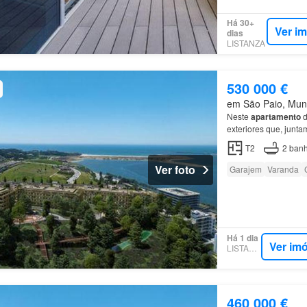
Há 30+
Ver i
dias
LISTANZA
530 000 €
em São Paio, Muni
Neste
apartamento
d
exteriores que, junta
embutidos.Em frente
T2
2
banh
Ver foto
Garajem
Varanda
Há 1 dia
Ver im
LISTANZA
460 000 €