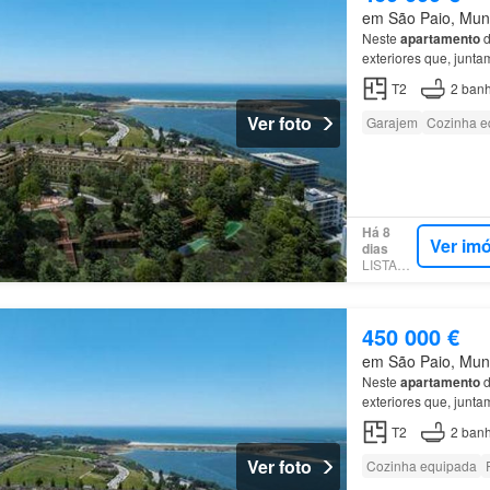
em São Paio, Muni
Neste
apartamento
d
exteriores que, junta
Marina da Afurada, 
T2
2
banh
Ver foto
Garajem
Cozinha e
Há 8
Ver im
dias
LISTANZA
450 000 €
em São Paio, Muni
Neste
apartamento
d
exteriores que, junta
T2
2
banh
Ver foto
Cozinha equipada