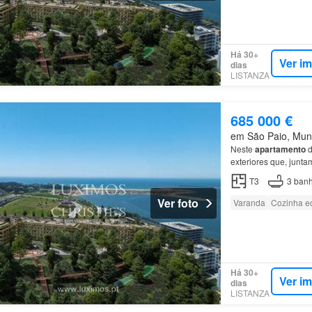
Há 30+
Ver i
dias
LISTANZA
685 000 €
em São Paio, Muni
Neste
apartamento
d
exteriores que, junta
T3
3
banh
Ver foto
Varanda
Cozinha e
Há 30+
Ver i
dias
LISTANZA