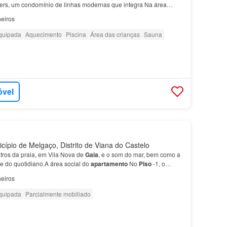
ers, um condomínio de linhas modernas que integra Na área
nto
encontram-se
quatro quartos
, send…
eiros
quipada
Aquecimento
Piscina
Área das crianças
Sauna
óvel
cípio de Melgaço, Distrito de Viana do Castelo
tros da praia, em Vila Nova de
Gaia
, e o som do mar, bem como a
te do quotidiano.A área social do
apartamento
No
Piso
-1, o
 luga…
eiros
quipada
Parcialmente mobiliado