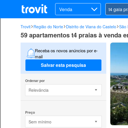
Venda
Trovit
Região do Norte
Distrito de Viana do Castelo
São 
59 apartamentos t4 praias à venda 
Receba os novos anúncios por e-
mail
Salvar esta pesquisa
Ordenar por
Relevância
Preço
Sem mínimo