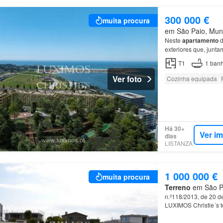
300 000 €
muita procura
em São Paio, Muni
Neste
apartamento
d
exteriores que, junta
T1
1
banh
Ver foto
Cozinha equipada
Há 30+
Ver i
dias
LISTANZA
1 000 000 €
muita procura
Terreno
em São Pa
n.º118/2013, de 20 d
LUXIMOS Christie´s t