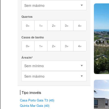
Sem máximo
Quartos
0+
1+
2+
3+
4+
Casas de banho
0+
1+
2+
3+
4+
Área/m²
Sem mínimo
Sem máximo
Tipo imovéis
Casa Porto Gaia T3 (45)
Quinta Mar Gaia (40)