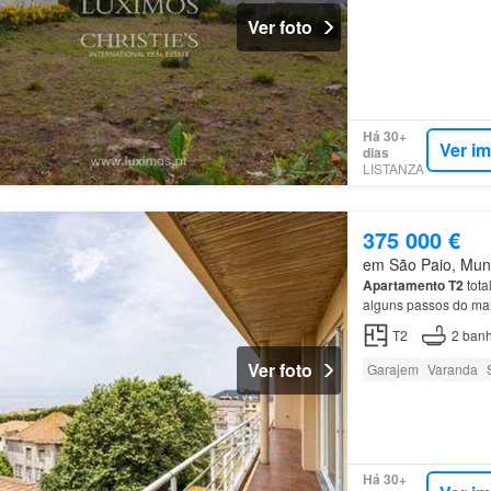
Ver foto
Há 30+
Ver i
dias
LISTANZA
375 000 €
em São Paio, Muni
Apartamento
T2
tota
alguns passos do ma
T2
2
banh
Ver foto
Garajem
Varanda
Há 30+