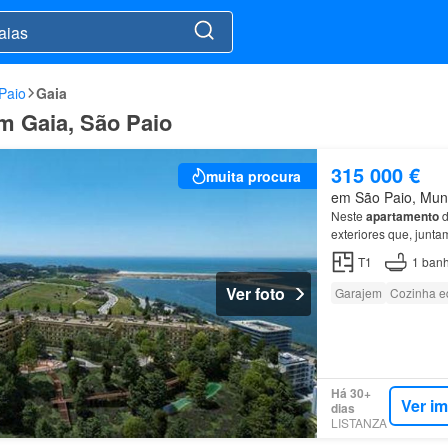
Paio
Gaia
em Gaia, São Paio
315 000 €
muita procura
em São Paio, Muni
Neste
apartamento
d
exteriores que, junta
Marina da Afurada, 
T1
1
banh
Ver foto
Garajem
Cozinha e
Há 30+
Ver i
dias
LISTANZA