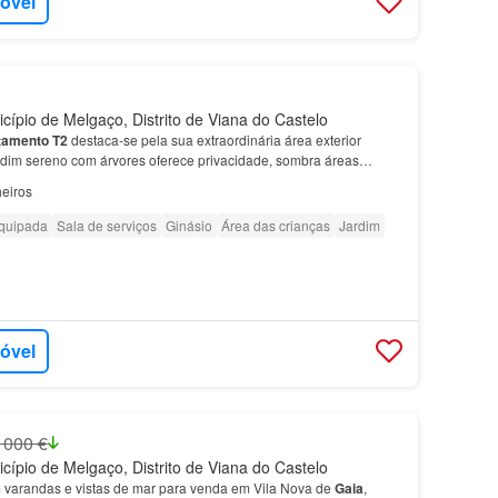
móvel
cípio de Melgaço, Distrito de Viana do Castelo
tamento
T2
destaca-se pela sua extraordinária área exterior
ardim sereno com árvores oferece privacidade, sombra áreas
pendente e uma casa de banho de serviço, perf…
eiros
quipada
Sala de serviços
Ginásio
Área das crianças
Jardim
móvel
 000 €
cípio de Melgaço, Distrito de Viana do Castelo
varandas e vistas de mar para venda em Vila Nova de
Gaia
,