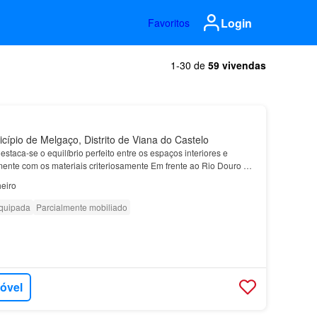
Login
Favoritos
1-30 de
59 vivendas
cípio de Melgaço, Distrito de Viana do Castelo
estaca-se o equilíbrio perfeito entre os espaços interiores e
mente com os materiais criteriosamente Em frente ao Rio Douro e à
em ambiente da re…
eiro
quipada
Parcialmente mobiliado
móvel