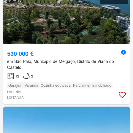
530 000 €
em São Paio, Município de Melgaço, Distrito de Viana do
Castelo
T2
2
Garajem
Varanda
Cozinha equipada
Parcialmente mobiliado
Há 1 dia
LISTANZA