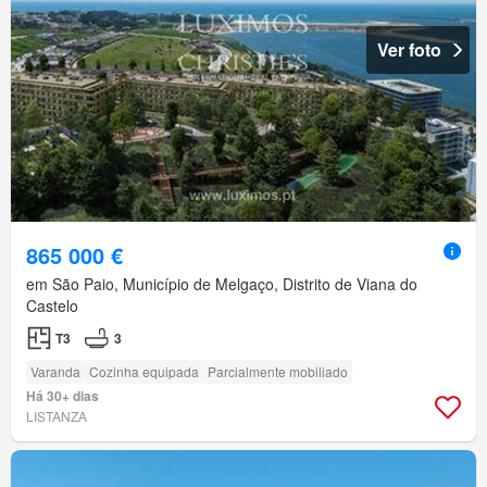
Ver foto
865 000 €
em São Paio, Município de Melgaço, Distrito de Viana do
Castelo
T3
3
Varanda
Cozinha equipada
Parcialmente mobiliado
Há 30+ dias
LISTANZA