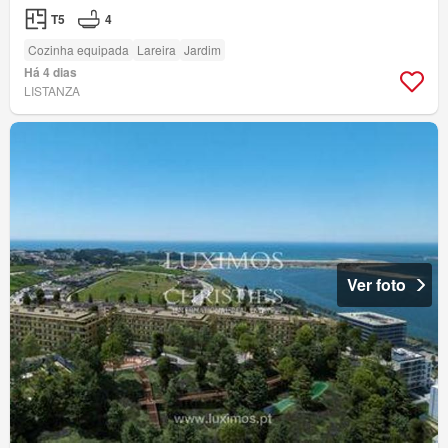
T5
4
Cozinha equipada
Lareira
Jardim
Há 4 dias
LISTANZA
Ver foto