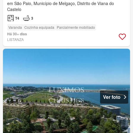
em São Paio, Município de Melgaço, Distrito de Viana do
Castelo
T4
3
Varanda
Cozinha equipada
Parcialmente mobiliado
Há 30+ dias
LISTANZA
Ver foto