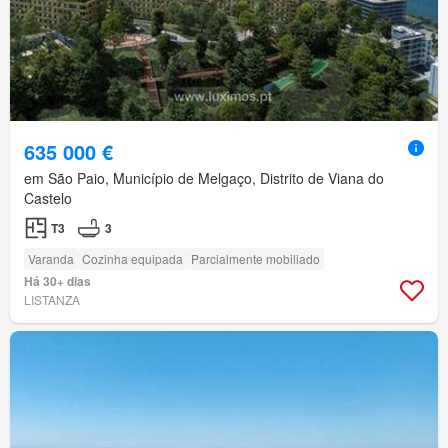
635 000 €
em São Paio, Município de Melgaço, Distrito de Viana do
Castelo
T3
3
Varanda
Cozinha equipada
Parcialmente mobiliado
Há 30+ dias
LISTANZA