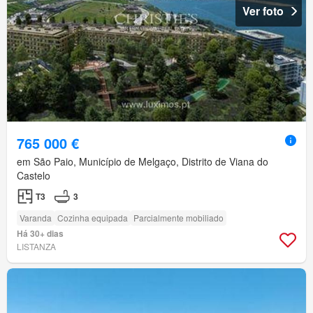
Ver foto
765 000 €
em São Paio, Município de Melgaço, Distrito de Viana do
Castelo
T3
3
Varanda
Cozinha equipada
Parcialmente mobiliado
Há 30+ dias
LISTANZA