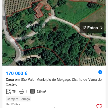
12 Fotos
170 000 €
Casa
em São Paio, Município de Melgaço, Distrito de Viana do
Castelo
T5
1
520 m²
Garajem
Terraço
Há 17 dias