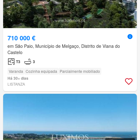
710 000 €
em São Paio, Município de Melgaço, Distrito de Viana do
Castelo
T3
3
Varanda
Cozinha equipada
Parcialmente mobiliado
Há 30+ dias
LISTANZA