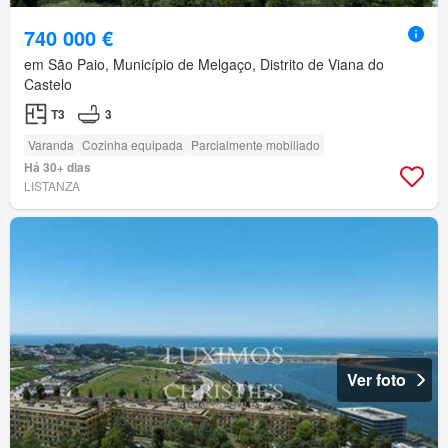
740 000 €
em São Paio, Município de Melgaço, Distrito de Viana do
Castelo
T3
3
Varanda
Cozinha equipada
Parcialmente mobiliado
Há 30+ dias
LISTANZA
Ver foto