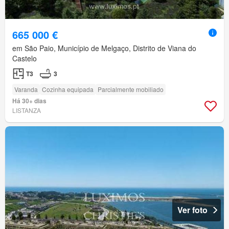
665 000 €
em São Paio, Município de Melgaço, Distrito de Viana do
Castelo
T3
3
Varanda
Cozinha equipada
Parcialmente mobiliado
Há 30+ dias
LISTANZA
Ver foto