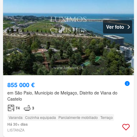
Ver foto
855 000 €
em São Paio, Município de Melgaço, Distrito de Viana do
Castelo
T4
3
Varanda
Cozinha equipada
Parcialmente mobiliado
Terraço
Há 30+ dias
LISTANZA