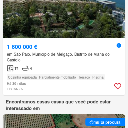
1 600 000 €
em São Paio, Município de Melgaço, Distrito de Viana do
Castelo
T4
4
Cozinha equipada
Parcialmente mobiliado
Terraço
Piscina
Há 30+ dias
LISTANZA
Encontramos essas casas que você pode estar
interessado em
muita procura