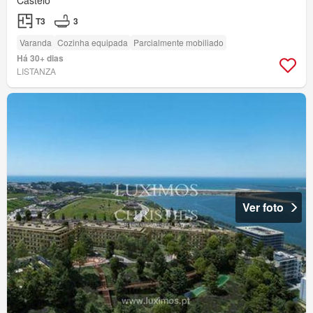
Castelo
T3
3
Varanda
Cozinha equipada
Parcialmente mobiliado
Há 30+ dias
LISTANZA
Ver foto