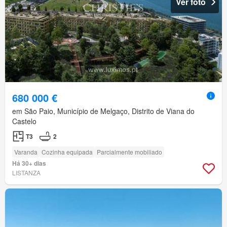
Ver foto
680 000 €
em São Paio, Município de Melgaço, Distrito de Viana do
Castelo
T3
2
Varanda
Cozinha equipada
Parcialmente mobiliado
Há 30+ dias
LISTANZA