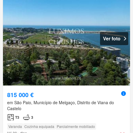
Ver foto
815 000 €
em São Paio, Município de Melgaço, Distrito de Viana do
Castelo
T3
3
Varanda
Cozinha equipada
Parcialmente mobiliado
Há 30+ dias