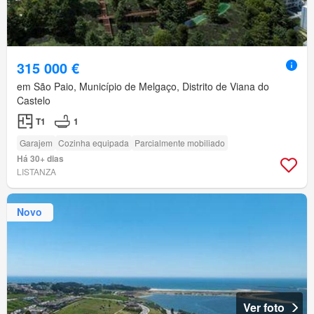
315 000 €
em São Paio, Município de Melgaço, Distrito de Viana do
Castelo
T1
1
Garajem
Cozinha equipada
Parcialmente mobiliado
Há 30+ dias
LISTANZA
Novo
Ver foto