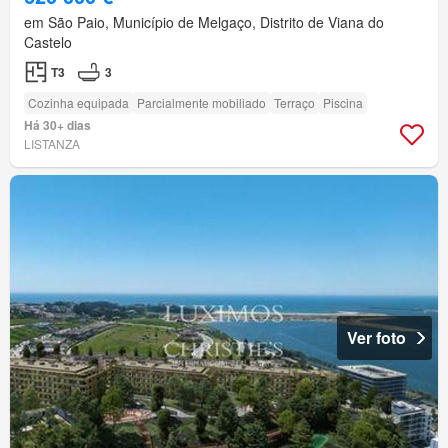
em São Paio, Município de Melgaço, Distrito de Viana do
Castelo
T3
3
Cozinha equipada
Parcialmente mobiliado
Terraço
Piscina
Há 30+ dias
LISTANZA
Ver foto