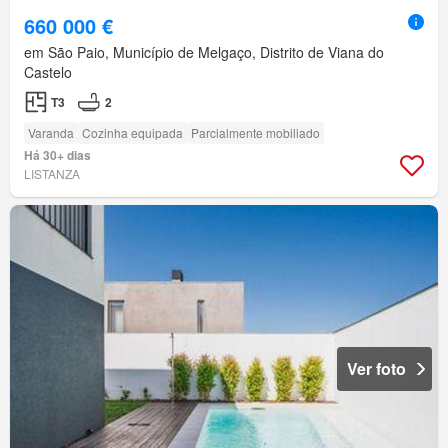
660 000 €
em São Paio, Município de Melgaço, Distrito de Viana do
Castelo
T3
2
Varanda
Cozinha equipada
Parcialmente mobiliado
Há 30+ dias
LISTANZA
Ver foto