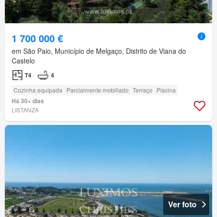
1 700 000 €
em São Paio, Município de Melgaço, Distrito de Viana do
Castelo
T4
4
Cozinha equipada
Parcialmente mobiliado
Terraço
Piscina
Há 30+ dias
LISTANZA
Ver foto