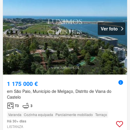
Ver foto
1 175 000 €
em São Paio, Município de Melgaço, Distrito de Viana do
Castelo
T3
3
Varanda
Cozinha equipada
Parcialmente mobiliado
Terraço
Há 30+ dias
LISTANZA