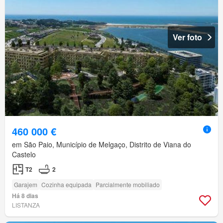
Ver foto
460 000 €
em São Paio, Município de Melgaço, Distrito de Viana do
Castelo
T2
2
Garajem
Cozinha equipada
Parcialmente mobiliado
Há 8 dias
LISTANZA