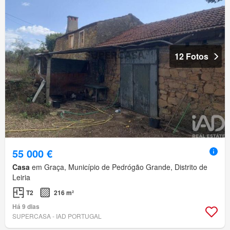
12 Fotos
55 000 €
Casa
em Graça, Município de Pedrógão Grande, Distrito de
Leiria
T2
216 m²
Há 9 dias
SUPERCASA - IAD PORTUGAL