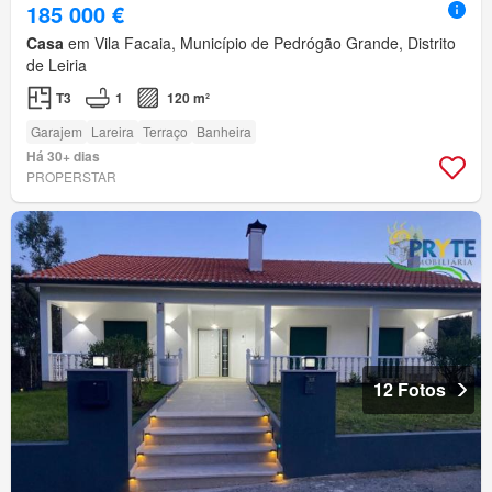
185 000 €
Casa
em Vila Facaia, Município de Pedrógão Grande, Distrito
de Leiria
T3
1
120 m²
Garajem
Lareira
Terraço
Banheira
Há 30+ dias
PROPERSTAR
12 Fotos