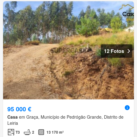
12 Fotos
95 000 €
Casa
em Graça, Município de Pedrógão Grande, Distrito de
Leiria
T3
2
13 170 m²