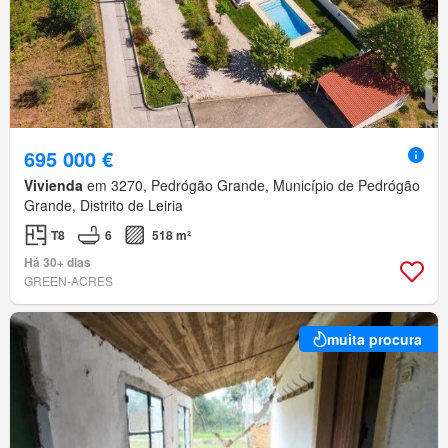
695 000 €
Vivienda
em 3270, Pedrógão Grande, Município de Pedrógão
Grande, Distrito de Leiria
T8
6
518 m²
Há 30+ dias
GREEN-ACRES
muita procura