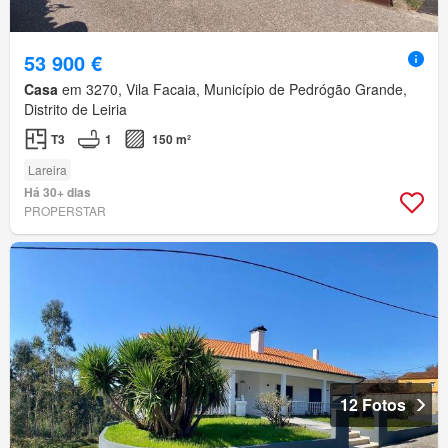
53 900 €
Casa
em 3270, Vila Facaia, Município de Pedrógão Grande,
Distrito de Leiria
T3
1
150 m²
Lareira
Há 30+ dias
PROPERSTAR
12 Fotos