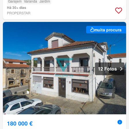
Garajem
Varanda
Jardim
Há 30+ dias
PROPERSTAR
muita procura
12 Fotos
180 000 €