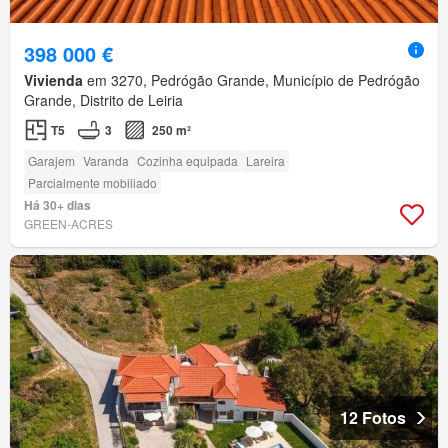
398 000 €
Vivienda
em 3270, Pedrógão Grande, Município de Pedrógão
Grande, Distrito de Leiria
T5
3
250 m²
Garajem
Varanda
Cozinha equipada
Lareira
Parcialmente mobiliado
Há 30+ dias
GREEN-ACRES
12 Fotos