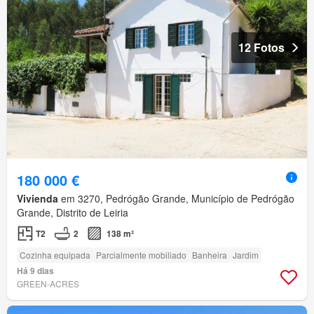
12 Fotos
180 000 €
Vivienda
em 3270, Pedrógão Grande, Município de Pedrógão
Grande, Distrito de Leiria
T2
2
138 m²
Cozinha equipada
Parcialmente mobiliado
Banheira
Jardim
Há 9 dias
GREEN-ACRES