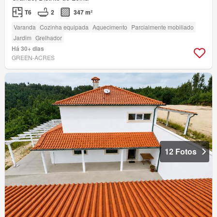
T6
2
347 m²
Varanda
Cozinha equipada
Aquecimento
Parcialmente mobiliado
Jardim
Grelhador
Há 30+ dias
GREEN-ACRES
12 Fotos