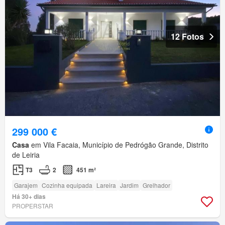
12 Fotos
299 000 €
Casa
em Vila Facaia, Município de Pedrógão Grande, Distrito
de Leiria
T3
2
451 m²
Garajem
Cozinha equipada
Lareira
Jardim
Grelhador
Há 30+ dias
PROPERSTAR