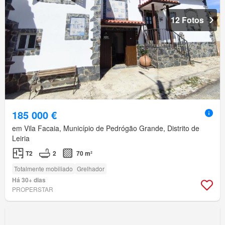
12 Fotos
185 000 €
em Vila Facaia, Município de Pedrógão Grande, Distrito de
Leiria
T2
2
70 m²
Totalmente mobiliado
Grelhador
Há 30+ dias
PROPERSTAR