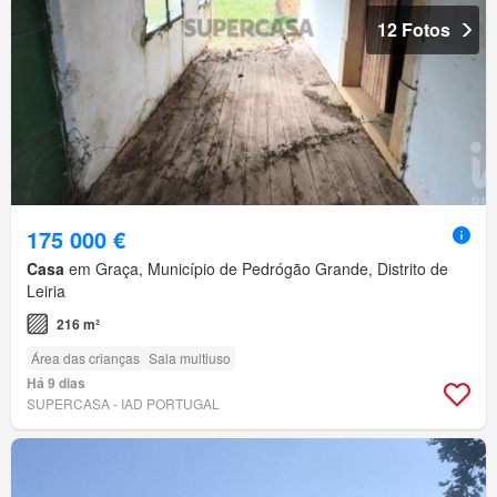
12 Fotos
175 000 €
Casa
em Graça, Município de Pedrógão Grande, Distrito de
Leiria
216 m²
Área das crianças
Sala multiuso
Há 9 dias
SUPERCASA - IAD PORTUGAL