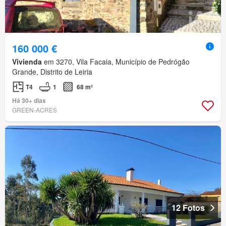
160 000 €
Vivienda
em 3270, Vila Facaia, Município de Pedrógão
Grande, Distrito de Leiria
T4
1
68 m²
Há 30+ dias
GREEN-ACRES
12 Fotos