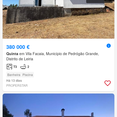
380 000 €
Quinta
em Vila Facaia, Município de Pedrógão Grande,
Distrito de Leiria
T3
2
Banheira
Piscina
Há 13 dias
PROPERSTAR