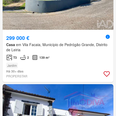
299 000 €
Casa
em Vila Facaia, Município de Pedrógão Grande, Distrito
de Leiria
T3
2
139 m²
Jardim
Há 30+ dias
PROPERSTAR