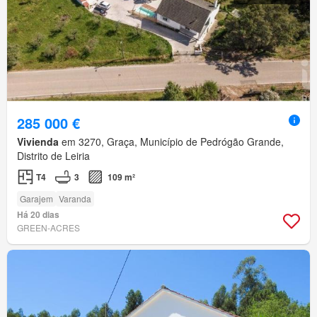
285 000 €
Vivienda
em 3270, Graça, Município de Pedrógão Grande,
Distrito de Leiria
T4
3
109 m²
Garajem
Varanda
Há 20 dias
GREEN-ACRES