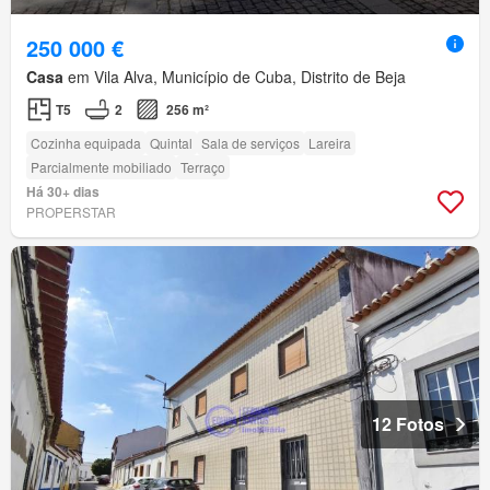
250 000 €
Casa
em Vila Alva, Município de Cuba, Distrito de Beja
T5
2
256 m²
Cozinha equipada
Quintal
Sala de serviços
Lareira
Parcialmente mobiliado
Terraço
Há 30+ dias
PROPERSTAR
12 Fotos