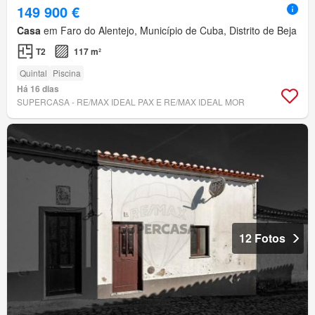
149 900 €
Casa
em Faro do Alentejo, Município de Cuba, Distrito de Beja
T2
117 m²
Quintal
Piscina
Há 16 dias
SUPERCASA - RE/MAX IDEAL PAX E RE/MAX IDEAL MOR
12 Fotos