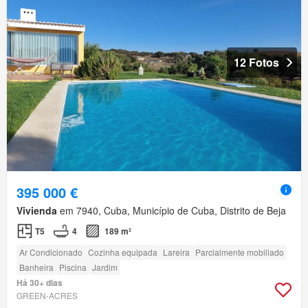
12 Fotos
395 000 €
Vivienda
em 7940, Cuba, Município de Cuba, Distrito de Beja
T5
4
189 m²
Ar Condicionado
Cozinha equipada
Lareira
Parcialmente mobiliado
Banheira
Piscina
Jardim
Há 30+ dias
GREEN-ACRES