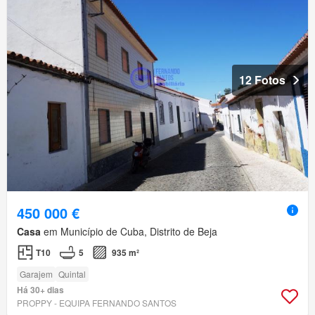
12 Fotos
450 000 €
Casa
em Município de Cuba, Distrito de Beja
T10
5
935 m²
Garajem
Quintal
Há 30+ dias
PROPPY - EQUIPA FERNANDO SANTOS