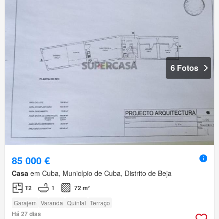
6 Fotos
85 000 €
Casa
em Cuba, Município de Cuba, Distrito de Beja
T2
1
72 m²
Garajem
Varanda
Quintal
Terraço
Há 27 dias