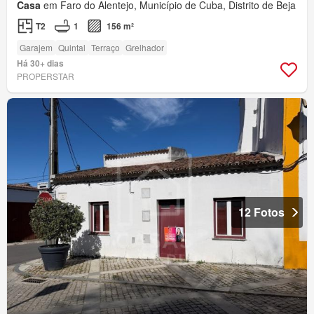
Casa
em Faro do Alentejo, Município de Cuba, Distrito de Beja
T2
1
156 m²
Garajem
Quintal
Terraço
Grelhador
Há 30+ dias
PROPERSTAR
12 Fotos