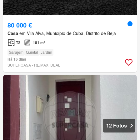
80 000 €
Casa
em Vila Alva, Município de Cuba, Distrito de Beja
T2
181 m²
Garajem
Quintal
Jardim
Há 16 dias
SUPERCASA - RE/MAX IDEAL
12 Fotos