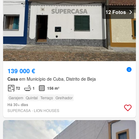
12 Fotos
139 000 €
Casa
em Município de Cuba, Distrito de Beja
T2
1
156 m²
Garajem
Quintal
Terraço
Grelhador
Há 30+ dias
SUPERCASA - LION HOUSES