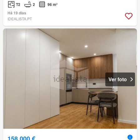
T2
2
96 m²
Há 19 dias
IDEALISTA.PT
Ver foto
158 000 €