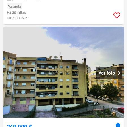
Varanda
Há 30+ dias
IDEALISTA.PT
Ver foto
249 000 €