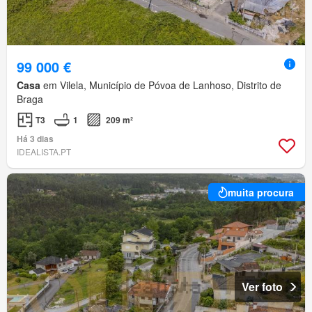
99 000 €
Casa
em Vilela, Município de Póvoa de Lanhoso, Distrito de
Braga
T3
1
209 m²
Há 3 dias
IDEALISTA.PT
muita procura
Ver foto