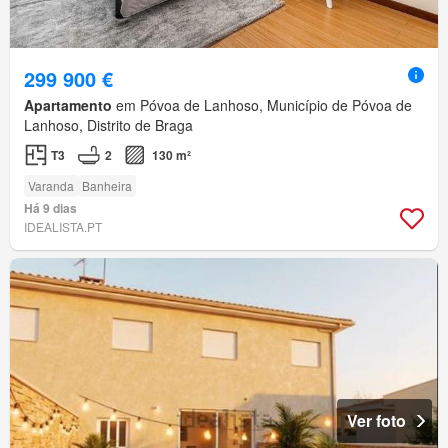
299 900 €
Apartamento
em Póvoa de Lanhoso, Município de Póvoa de
Lanhoso, Distrito de Braga
T3
2
130 m²
Varanda
Banheira
Há 9 dias
IDEALISTA.PT
Ver foto