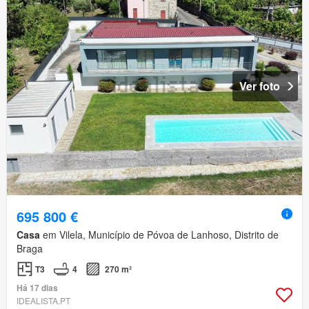
Ver foto
695 800 €
Casa
em Vilela, Município de Póvoa de Lanhoso, Distrito de
Braga
T3
4
270 m²
Há 17 dias
IDEALISTA.PT