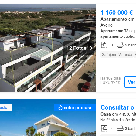
1 150 000 €
Apartamento
em G
Aveiro
Apartamento
T3
na p
apartamento
duplex 
Costa
, sendo compos
T3
2
banh
12 Fotos
Garajem
Varanda
Há 30+ dias
Ver
LUXURYESTATE
Consultar o
zado
muita procura
Casa
em 4430, Mun
No 2º
piso
dispõe de 
T4
3
banh