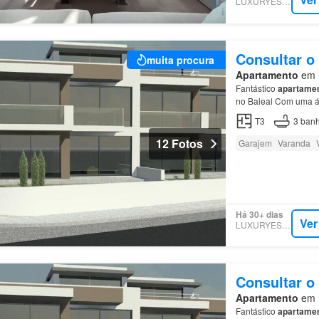
LUXURYESTATE
Consultar o
muita procura
Apartamento
em F
Fantástico
apartame
no Baleal Com uma ár
primeira linha de
pra
T3
3
banh
12 Fotos
Garajem
Varanda
Há 30+ dias
Ver
LUXURYESTATE
Consultar o
Apartamento
em F
Fantástico
apartame