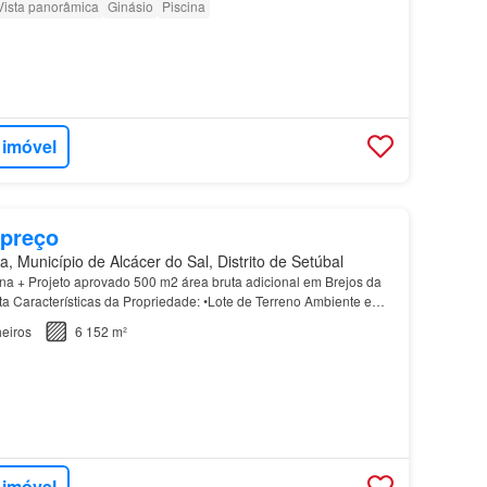
Vista panorâmica
Ginásio
Piscina
 imóvel
 preço
 Município de Alcácer do Sal, Distrito de Setúbal
na + Projeto aprovado 500 m2 área bruta adicional em Brejos da
a Características da Propriedade: •Lote de Terreno Ambiente e
 na deslumbrante região do Alentejo, a C…
eiros
6 152 m²
 imóvel