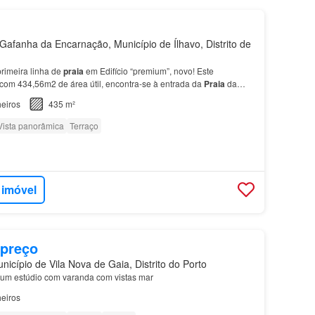
afanha da Encarnação, Município de Ílhavo, Distrito de
rimeira linha de
praia
em Edifício “premium”, novo! Este
com 434,56m2 de área útil, encontra-se à entrada da
Praia
da
to por 3 quartos (um é suite), duas casas de banho…
eiros
435 m²
Vista panorâmica
Terraço
 imóvel
 preço
icípio de Vila Nova de Gaia, Distrito do Porto
um estúdio com varanda com vistas mar
eiros