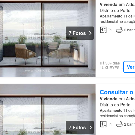
Vivienda
em Aldoa
Distrito do Porto
Apartamento
T1 de l
residencial no coraç
em mármore traverti
T1
2
banh
7 Fotos
Há 30+ dias
Ver
LUXURYESTATE
Consultar o
Vivienda
em Aldoa
Distrito do Porto
Apartamento
T1 de l
residencial no coraç
em mármore traverti
T1
2
banh
7 Fotos