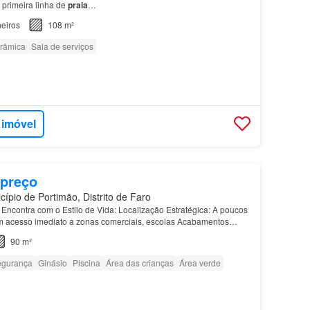
 primeira linha de
praia
…
eiros
108 m²
orâmica
Sala de serviços
 imóvel
 preço
ípio de Portimão, Distrito de Faro
Encontra com o Estilo de Vida: Localização Estratégica: A poucos
 acesso imediato a zonas comerciais, escolas Acabamentos
tos
equipados com marcas de referência como…
90 m²
gurança
Ginásio
Piscina
Área das crianças
Área verde