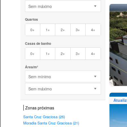
Sem máximo
Quartos
0+
1+
2+
3+
4+
Casas de banho
0+
1+
2+
3+
4+
Área/m²
Sem mínimo
Sem máximo
Atuali
Zonas próximas
Santa Cruz Graciosa (26)
Moradia Santa Cruz Graciosa (21)