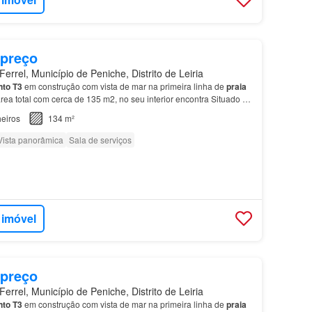
 preço
errel, Município de Peniche, Distrito de Leiria
nto
T3
em construção com vista de mar na primeira linha de
praia
ea total com cerca de 135 m2, no seu interior encontra Situado na
ia
…
eiros
134 m²
Vista panorâmica
Sala de serviços
 imóvel
 preço
errel, Município de Peniche, Distrito de Leiria
nto
T3
em construção com vista de mar na primeira linha de
praia