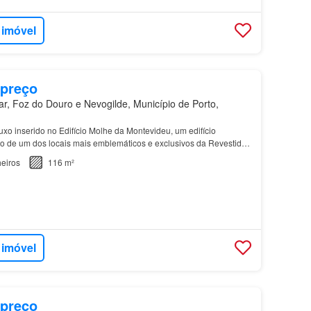
 imóvel
 preço
r, Foz do Douro e Nevogilde, Município de Porto,
uxo inserido no Edifício Molhe da Montevideu, um edifício
ão de um dos locais mais emblemáticos e exclusivos da Revestido
no e emoldurado por amplos envidraçados que o…
eiros
116 m²
 imóvel
 preço