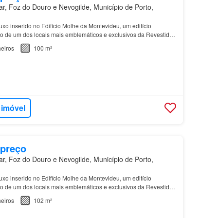
r, Foz do Douro e Nevogilde, Município de Porto,
uxo inserido no Edifício Molhe da Montevideu, um edifício
ão de um dos locais mais emblemáticos e exclusivos da Revestido
no e emoldurado por amplos envidraçados que o…
eiros
100 m²
 imóvel
 preço
r, Foz do Douro e Nevogilde, Município de Porto,
uxo inserido no Edifício Molhe da Montevideu, um edifício
ão de um dos locais mais emblemáticos e exclusivos da Revestido
no e emoldurado por amplos envidraçados que o…
eiros
102 m²