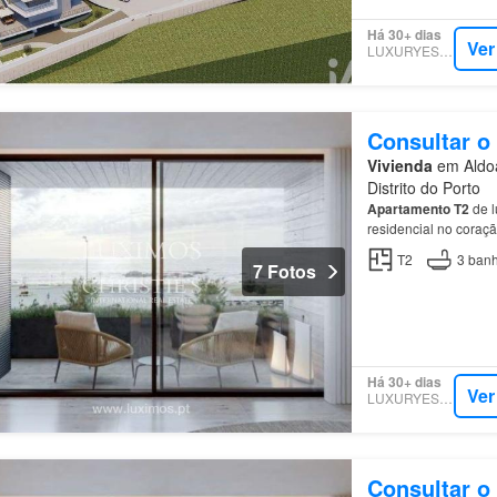
Há 30+ dias
Ver
LUXURYESTATE
Consultar o
Vivienda
em Aldoa
Distrito do Porto
Apartamento
T2
de l
residencial no coraç
em mármore traverti
T2
3
banh
7 Fotos
Há 30+ dias
Ver
LUXURYESTATE
Consultar o