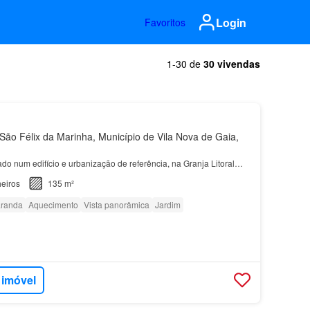
Login
Favoritos
1-30 de
30 vivendas
ão Félix da Marinha, Município de Vila Nova de Gaia,
ado num edifício e urbanização de referência, na Granja Litoral…
eiros
135 m²
randa
Aquecimento
Vista panorâmica
Jardim
 imóvel