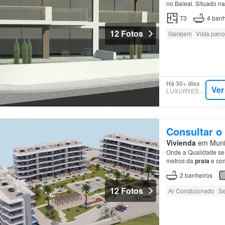
no Baleal. Situado na
T3
4
banh
12 Fotos
Garajem
Vista pan
Há 30+ dias
Ver
LUXURYESTATE
Consultar o
Vivienda
em Munic
Onde a Qualidade se 
metros da
praia
e com
Premium:
Apartamen
2
banheiros
12 Fotos
Ar Condicionado
Se