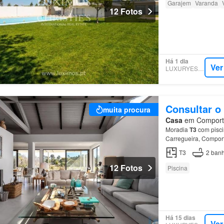
Garajem
Varanda
12 Fotos
Há 1 dia
Ver
LUXURYESTATE
Consultar o
muita procura
Casa
em Comporta,
Moradia
T3
com pisci
Carregueira, Comport
Localização: Situada
T3
2
banh
12 Fotos
Piscina
Há 15 dias
Ver