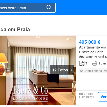
nda em Praia
495 000 €
Apartamento
em S
Distrito do Porto
Apartamento
localiz
T1
3
banh
12 Fotos
Ar Condicionado
Va
Há 21 dias
Ver
LUXURYESTATE