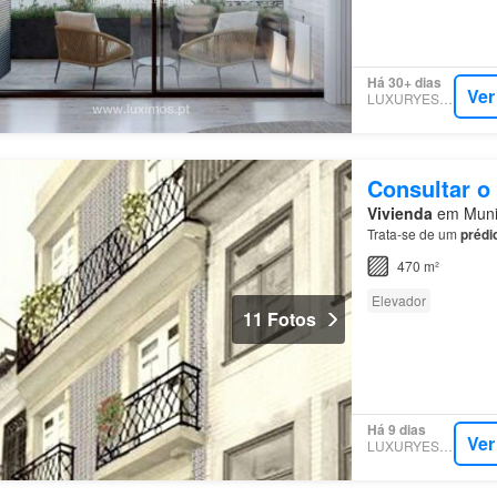
Há 30+ dias
Ver
LUXURYESTATE
Consultar o
Vivienda
em Municí
Trata-se de um
prédi
470 m²
Elevador
11 Fotos
Há 9 dias
Ver
LUXURYESTATE