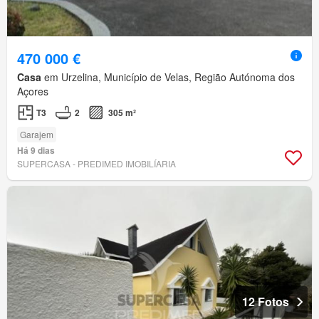
470 000 €
Casa
em Urzelina, Município de Velas, Região Autónoma dos
Açores
T3
2
305 m²
Garajem
Há 9 dias
SUPERCASA - PREDIMED IMOBILÍARIA
12 Fotos