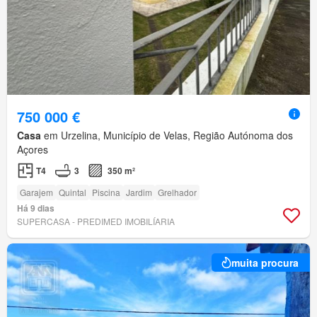
750 000 €
Casa
em Urzelina, Município de Velas, Região Autónoma dos
Açores
T4
3
350 m²
Garajem
Quintal
Piscina
Jardim
Grelhador
Há 9 dias
SUPERCASA - PREDIMED IMOBILÍARIA
muita procura