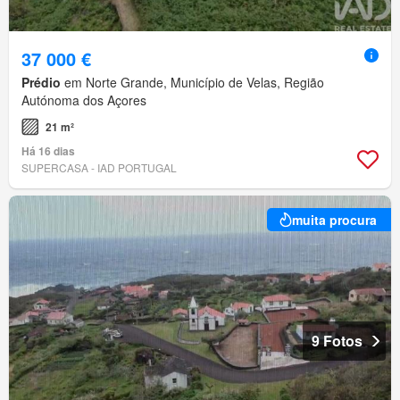
37 000 €
Prédio
em Norte Grande, Município de Velas, Região
Autónoma dos Açores
21 m²
Há 16 dias
SUPERCASA - IAD PORTUGAL
muita procura
9 Fotos