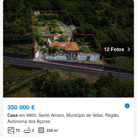
12 Fotos
350 000 €
Casa
em 9800, Santo Amaro, Município de Velas, Região
Autónoma dos Açores
T3
2
328 m²