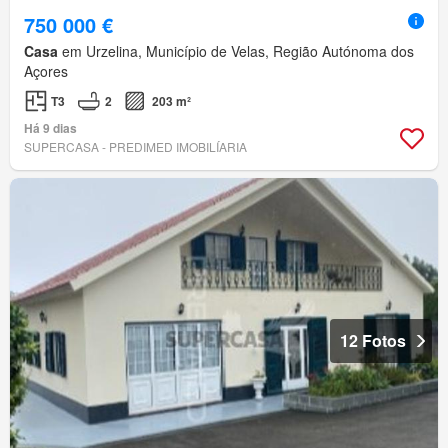
750 000 €
Casa
em Urzelina, Município de Velas, Região Autónoma dos
Açores
T3
2
203 m²
Há 9 dias
SUPERCASA - PREDIMED IMOBILÍARIA
12 Fotos