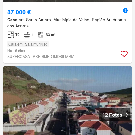
87 000 €
Casa
em Santo Amaro, Município de Velas, Região Autónoma
dos Açores
T2
1
63 m²
Garajem
Sala multiuso
Há 16 dias
SUPERCASA - PREDIMED IMOBILÍARIA
12 Fotos