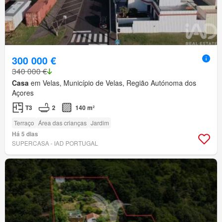
300 000 €
340 000 €
Casa
em Velas, Município de Velas, Região Autónoma dos
Açores
T3
2
140 m²
Terraço
Área das crianças
Jardim
Há 5 dias
SUPERCASA - IAD PORTUGAL