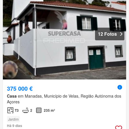
12 Fotos
375 000 €
Casa
em Manadas, Município de Velas, Região Autónoma dos
Açores
T3
2
235 m²
Jardim
Há 9 dias