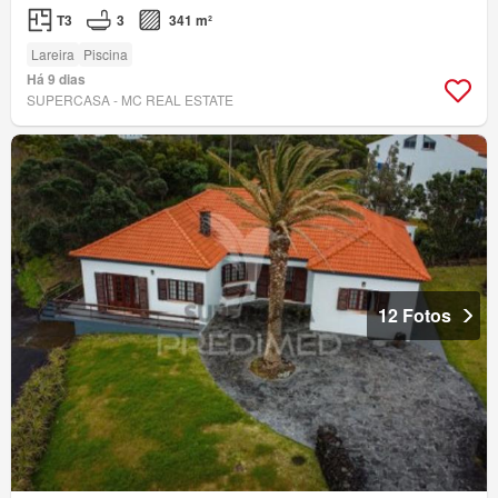
T3
3
341 m²
Lareira
Piscina
Há 9 dias
SUPERCASA - MC REAL ESTATE
12 Fotos