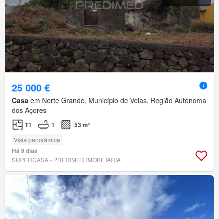
25 000 €
Casa
em Norte Grande, Município de Velas, Região Autónoma
dos Açores
T1
1
53 m²
Vista panorâmica
Há 9 dias
SUPERCASA - PREDIMED IMOBILÍARIA