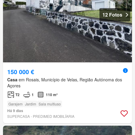
12 Fotos
150 000 €
Casa
em Rosais, Município de Velas, Região Autónoma dos
Açores
T2
1
110 m²
Garajem
Jardim
Sala multiuso
Há 9 dias
SUPERCASA - PREDIMED IMOBILÍARIA