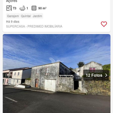
Açores
T3
1
90 m²
Garajem
Quintal
Jardim
Há 9 dias
SUPERCASA - PREDIMED IMOBILÍARIA
12 Fotos