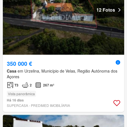
12 Fotos
350 000 €
Casa
em Urzelina, Município de Velas, Região Autónoma dos
Açores
T3
2
267 m²
Vista panorâmica
Há 16 dias
SUPERCASA - PREDIMED IMOBILÍARIA