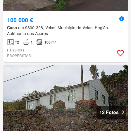
105 000 €
Casa
em 9800-328, Velas, Município de Velas, Região
Autónoma dos Açores
T2
1
106 m²
Há 28 dias
PROPERSTAR
12 Fotos