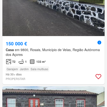
150 000 €
Casa
em 9800, Rosais, Município de Velas, Região Autónoma
dos Açores
T2
1
133 m²
Garajem
Jardim
Sala multiuso
Há 30+ dias
PROPERSTAR