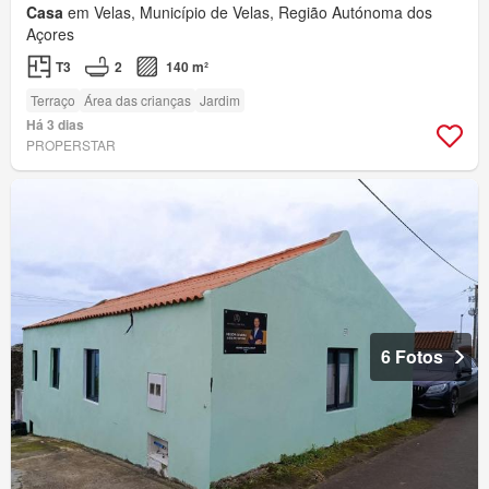
Casa
em Velas, Município de Velas, Região Autónoma dos
Açores
T3
2
140 m²
Terraço
Área das crianças
Jardim
Há 3 dias
PROPERSTAR
6 Fotos