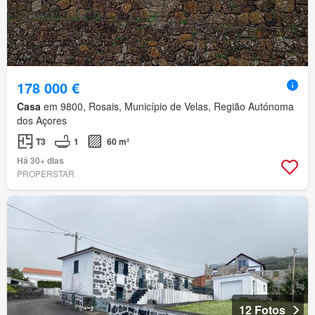
178 000 €
Casa
em 9800, Rosais, Município de Velas, Região Autónoma
dos Açores
T3
1
60 m²
Há 30+ dias
PROPERSTAR
12 Fotos