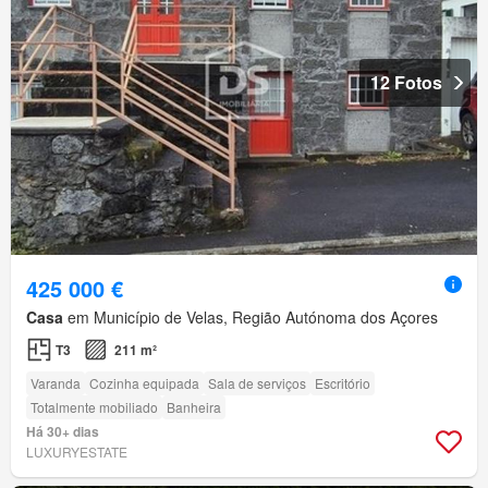
12 Fotos
425 000 €
Casa
em Município de Velas, Região Autónoma dos Açores
T3
211 m²
Varanda
Cozinha equipada
Sala de serviços
Escritório
Totalmente mobiliado
Banheira
Há 30+ dias
LUXURYESTATE