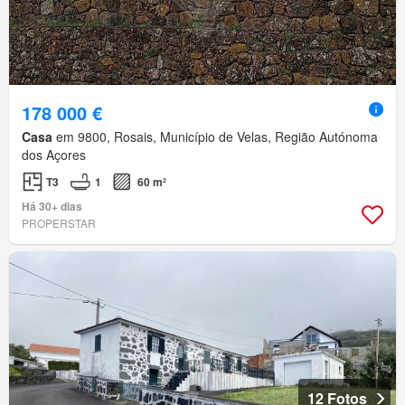
178 000 €
Casa
em 9800, Rosais, Município de Velas, Região Autónoma
dos Açores
T3
1
60 m²
Há 30+ dias
PROPERSTAR
12 Fotos