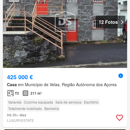
12 Fotos
425 000 €
Casa
em Município de Velas, Região Autónoma dos Açores
T3
211 m²
Varanda
Cozinha equipada
Sala de serviços
Escritório
Totalmente mobiliado
Banheira
Há 30+ dias
LUXURYESTATE