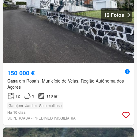
12 Fotos
150 000 €
Casa
em Rosais, Município de Velas, Região Autónoma dos
Açores
T2
1
110 m²
Garajem
Jardim
Sala multiuso
Há 10 dias
SUPERCASA - PREDIMED IMOBILÍARIA