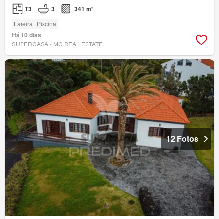
T3
3
341 m²
Lareira
Piscina
Há 10 dias
SUPERCASA - MC REAL ESTATE
12 Fotos