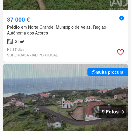
37 000 €
Prédio
em Norte Grande, Município de Velas, Região
Autónoma dos Açores
21 m²
Há 17 dias
SUPERCASA - IAD PORTUGAL
muita procura
9 Fotos