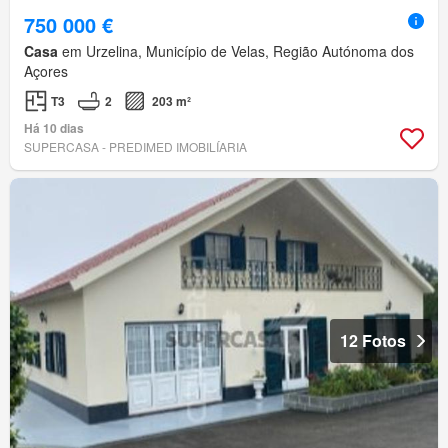
750 000 €
Casa
em Urzelina, Município de Velas, Região Autónoma dos
Açores
T3
2
203 m²
Há 10 dias
SUPERCASA - PREDIMED IMOBILÍARIA
12 Fotos