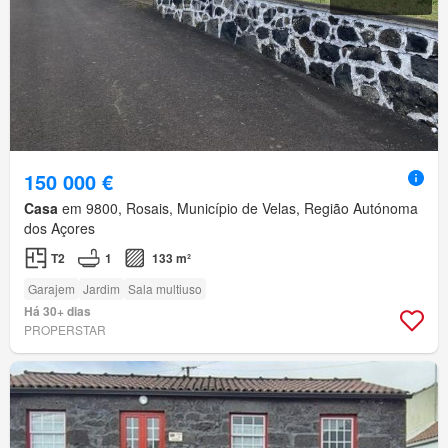
150 000 €
Casa
em 9800, Rosais, Município de Velas, Região Autónoma
dos Açores
T2
1
133 m²
Garajem
Jardim
Sala multiuso
Há 30+ dias
PROPERSTAR