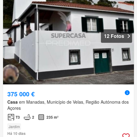
12 Fotos
375 000 €
Casa
em Manadas, Município de Velas, Região Autónoma dos
Açores
T3
2
235 m²
Jardim
Há 10 dias