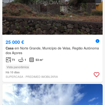
25 000 €
Casa
em Norte Grande, Município de Velas, Região Autónoma
dos Açores
T1
1
53 m²
Vista panorâmica
Há 10 dias
SUPERCASA - PREDIMED IMOBILÍARIA