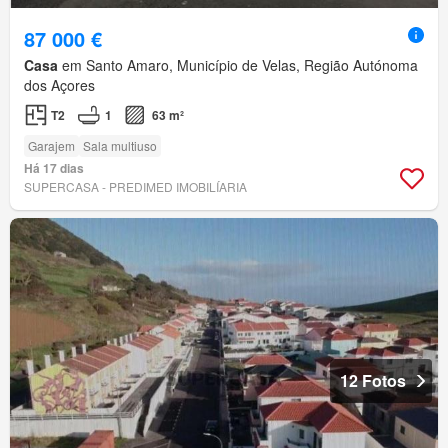
87 000 €
Casa
em Santo Amaro, Município de Velas, Região Autónoma
dos Açores
T2
1
63 m²
Garajem
Sala multiuso
Há 17 dias
SUPERCASA - PREDIMED IMOBILÍARIA
12 Fotos