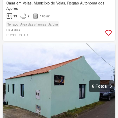
Casa
em Velas, Município de Velas, Região Autónoma dos
Açores
T3
2
140 m²
Terraço
Área das crianças
Jardim
Há 4 dias
PROPERSTAR
6 Fotos