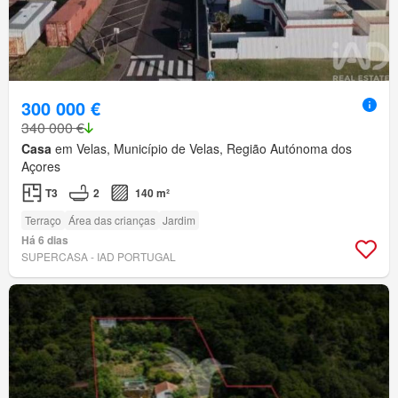
300 000 €
340 000 €
Casa
em Velas, Município de Velas, Região Autónoma dos
Açores
T3
2
140 m²
Terraço
Área das crianças
Jardim
Há 6 dias
SUPERCASA - IAD PORTUGAL