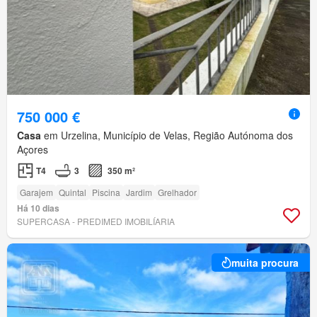
750 000 €
Casa
em Urzelina, Município de Velas, Região Autónoma dos
Açores
T4
3
350 m²
Garajem
Quintal
Piscina
Jardim
Grelhador
Há 10 dias
SUPERCASA - PREDIMED IMOBILÍARIA
muita procura