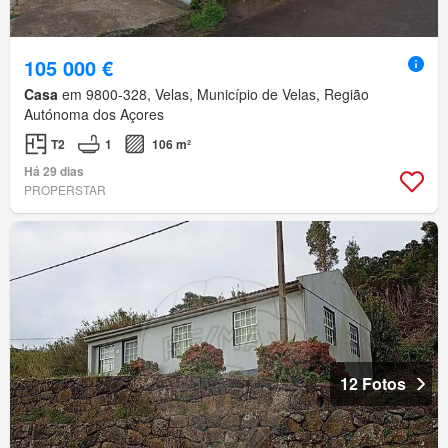
105 000 €
Casa
em 9800-328, Velas, Município de Velas, Região
Autónoma dos Açores
T2
1
106 m²
Há 29 dias
PROPERSTAR
12 Fotos