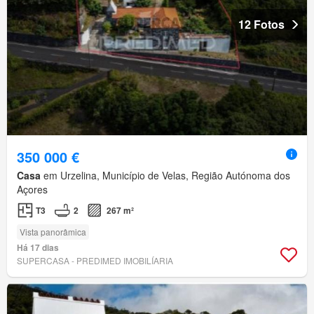
12 Fotos
350 000 €
Casa
em Urzelina, Município de Velas, Região Autónoma dos
Açores
T3
2
267 m²
Vista panorâmica
Há 17 dias
SUPERCASA - PREDIMED IMOBILÍARIA