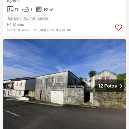
Açores
T3
1
90 m²
Garajem
Quintal
Jardim
Há 10 dias
SUPERCASA - PREDIMED IMOBILÍARIA
12 Fotos