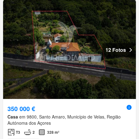
12 Fotos
350 000 €
Casa
em 9800, Santo Amaro, Município de Velas, Região
Autónoma dos Açores
T3
2
328 m²