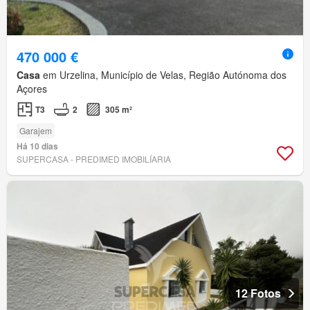
470 000 €
Casa
em Urzelina, Município de Velas, Região Autónoma dos
Açores
T3
2
305 m²
Garajem
Há 10 dias
SUPERCASA - PREDIMED IMOBILÍARIA
12 Fotos