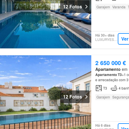
12 Fotos
Garajem
Varanda
Há 30+ dias
Ver
LUXURYESTATE
2 650 000 €
Apartamento
em 1
Apartamento
T3
+1 c
e arrecadação com 3
T3
4
banh
12 Fotos
Garajem
Seguranç
Há 6 dias
Ver