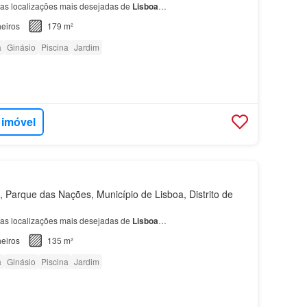
as localizações mais desejadas de
Lisboa
…
eiros
179 m²
a
Ginásio
Piscina
Jardim
 imóvel
Parque das Nações, Município de Lisboa, Distrito de
as localizações mais desejadas de
Lisboa
…
eiros
135 m²
a
Ginásio
Piscina
Jardim