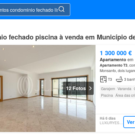
o fechado piscina à venda em Município d
1 300 000 €
Apartamento
em 1
Apartamento
T3
, co
Monsanto, dois lugar
Restelo, com
piscina
T3
3
banh
12 Fotos
Garajem
Varanda
Piscina
Área das cr
Há 6 dias
Ver
LUXURYESTATE