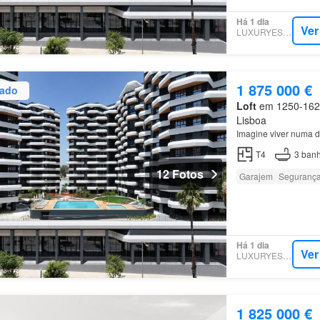
Há 1 dia
Ver
LUXURYESTATE
1 875 000 €
zado
Loft
em 1250-162, 
Lisboa
Imagine viver numa d
T4
3
banh
12 Fotos
Garajem
Seguranç
Há 1 dia
Ver
LUXURYESTATE
1 825 000 €