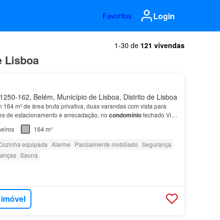
Login
Favoritos
1-30 de
121 vivendas
e Lisboa
250-162, Belém, Município de Lisboa, Distrito de Lisboa
m 164 m² de área bruta privativa, duas varandas com vista para
es de estacionamento e arrecadação, no
condomínio
fechado Villa
, em Belém,
Lisboa
.…
eiros
164 m²
Cozinha equipada
Alarme
Parcialmente mobiliado
Segurança
ianças
Sauna
 imóvel