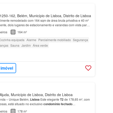
250-162, Belém, Município de Lisboa, Distrito de Lisboa
talmente remodelado com 164 sqm de área bruta privativa e 40 m²
ente, dois lugares de estacionamento e varandas com vista para
nsanto, inserido no prestigiado condomín…
eiros
164 m²
Cozinha equipada
Alarme
Parcialmente mobiliado
Segurança
ianças
Sauna
Jardim
Área verde
 imóvel
juda, Município de Lisboa, Distrito de Lisboa
nda – Unique Belém,
Lisboa
Este elegante
T2
de 178,65 m², com
sas, está situado no exclusivo
condomínio fechado
artamento
: • Sala ampla e luminosa com acesso a terra…
eiros
178 m²