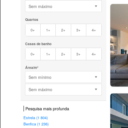
Sem máximo
Quartos
0+
1+
2+
3+
4+
Casas de banho
0+
1+
2+
3+
4+
Área/m²
Sem mínimo
Sem máximo
Pesquisa mais profunda
Estrela (1 804)
Benfica (1 236)