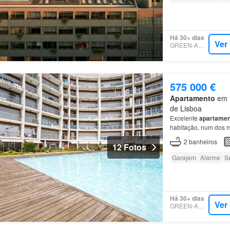
Há 30+ dias
Ver
GREEN-ACRES
575 000 €
Apartamento
em 1
de Lisboa
Excelente
apartamen
habitação, num dos 
Condomínio Loft tod
2
banheiros
12 Fotos
Garajem
Alarme
S
Há 30+ dias
Ver
GREEN-ACRES