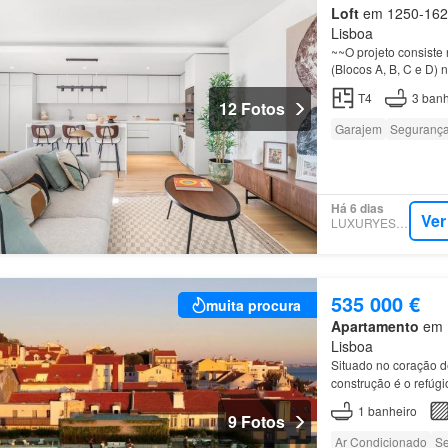
Loft
em 1250-162, 
Lisboa
~~O projeto consiste
(Blocos A, B, C e D)
Edifício B, o primeir
T4
3
banh
12 Fotos
Garajem
Seguranç
Há 6 dias
Ver
LUXURYESTATE
535 000 €
muita procura
Apartamento
em 1
Lisboa
Situado no coração 
construção é o refúgi
apartamento
está pr
1
banheiro
9 Fotos
Ar Condicionado
Se