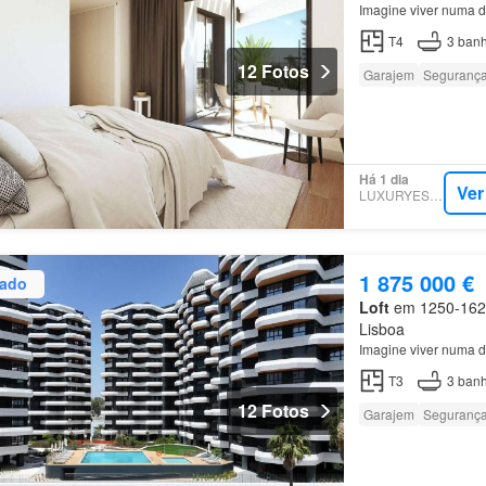
Imagine viver numa d
T4
3
banh
12 Fotos
Garajem
Seguranç
Há 1 dia
Ver
LUXURYESTATE
1 875 000 €
zado
Loft
em 1250-162, 
Lisboa
Imagine viver numa d
T3
3
banh
12 Fotos
Garajem
Seguranç