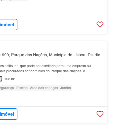
 imóvel
990, Parque das Nações, Município de Lisboa, Distrito
to
estilo loft, que pode ser escritório para uma empresa ou
mais procurados condomínios do Parque das Nações, o
o equipado em
condomínio fechado
com
piscina
, parque inf…
108 m²
egurança
Piscina
Área das crianças
Jardim
 imóvel