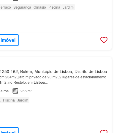
Terraço
Segurança
Ginásio
Piscina
Jardim
 imóvel
250-162, Belém, Município de Lisboa, Distrito de Lisboa
om 234m2, jardim privado de 90 m2, 2 lugares de estacionamento
1m2, no Restelo, em
Lisboa
…
eiros
266 m²
a
Piscina
Jardim
 imóvel