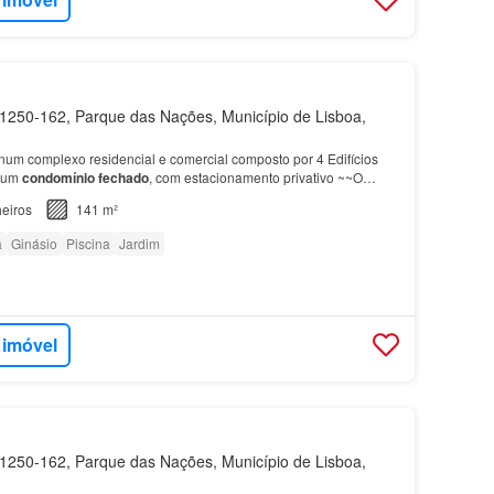
250-162, Parque das Nações, Município de Lisboa,
 num complexo residencial e comercial composto por 4 Edifícios
 num
condomínio fechado
, com estacionamento privativo ~~O
o a ser vendido, tem 13 pisos num total de…
eiros
141 m²
a
Ginásio
Piscina
Jardim
 imóvel
250-162, Parque das Nações, Município de Lisboa,