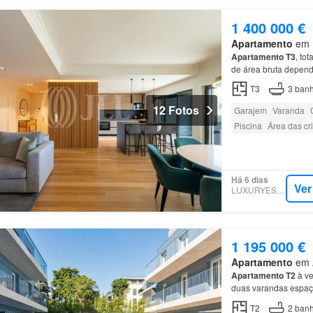
1 400 000 €
Apartamento
em 1
Apartamento
T3
, to
de área bruta depend
os jardins e para Mo
T3
3
banh
12 Fotos
Garajem
Varanda
Piscina
Área das cr
Há 6 dias
Ver
LUXURYESTATE
1 195 000 €
Apartamento
em A
Apartamento
T2
à ve
duas varandas espaço
Características do
ap
T2
2
banh