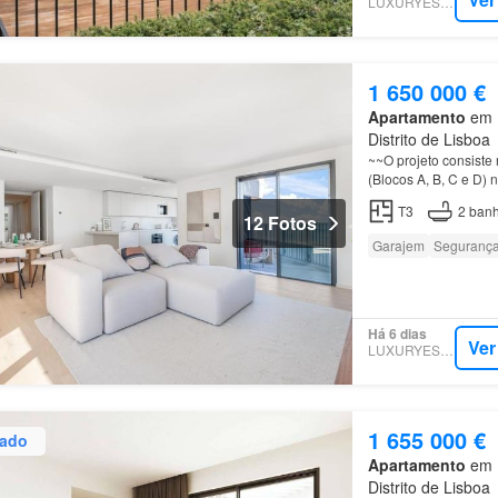
LUXURYESTATE
1 650 000 €
Apartamento
em 1
Distrito de Lisboa
~~O projeto consiste
(Blocos A, B, C e D)
Edifício B, o primeir
T3
2
banh
12 Fotos
Garajem
Seguranç
Há 6 dias
Ver
LUXURYESTATE
1 655 000 €
zado
Apartamento
em 1
Distrito de Lisboa