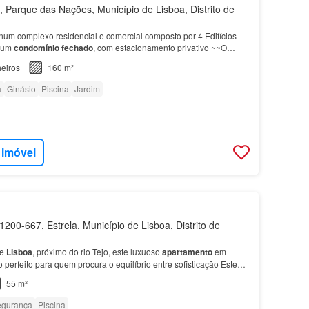
Parque das Nações, Município de Lisboa, Distrito de
 num complexo residencial e comercial composto por 4 Edifícios
 num
condomínio fechado
, com estacionamento privativo ~~O
o a ser vendido, tem 13 pisos num total de…
eiros
160 m²
a
Ginásio
Piscina
Jardim
 imóvel
200-667, Estrela, Município de Lisboa, Distrito de
de
Lisboa
, próximo do rio Tejo, este luxuoso
apartamento
em
o perfeito para quem procura o equilíbrio entre sofisticação Este
evisto para estar concluído em finais de…
55 m²
gurança
Piscina