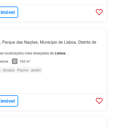
 imóvel
Parque das Nações, Município de Lisboa, Distrito de
as localizações mais desejadas de
Lisboa
…
eiros
162 m²
a
Ginásio
Piscina
Jardim
 imóvel