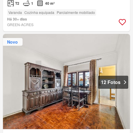
T2
1
40 m²
Varanda
Cozinha equipada
Parcialmente mobiliado
Há 30+ dias
GREEN-ACRES
Novo
12 Fotos