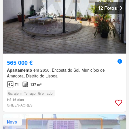
12 Fotos
565 000 €
Apartamento
em 2650, Encosta do Sol, Município de
Amadora, Distrito de Lisboa
T4
137 m²
Garajem
Terraço
Grelhador
Há 16 dias
GREEN-ACRES
Novo