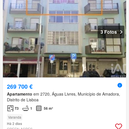
3 Fotos
269 700 €
Apartamento
em 2720, Águas Livres, Município de Amadora,
Distrito de Lisboa
T3
1
56 m²
Varanda
Há 2 dias
GREEN-ACRES