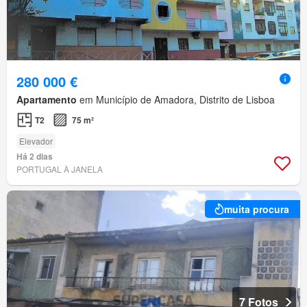
280 000 €
Apartamento
em Município de Amadora, Distrito de Lisboa
T2
75 m²
Elevador
Há 2 dias
PORTUGAL À JANELA
muita procura
7 Fotos