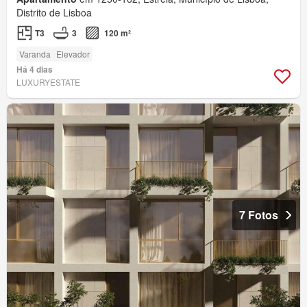
Distrito de Lisboa
T3
3
120 m²
Varanda
Elevador
Há 4 dias
LUXURYESTATE
7 Fotos