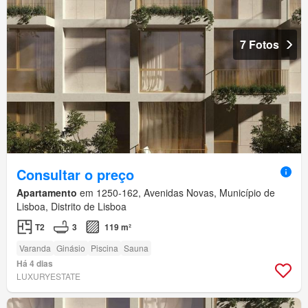
7 Fotos
Consultar o preço
Apartamento
em 1250-162, Avenidas Novas, Município de
Lisboa, Distrito de Lisboa
T2
3
119 m²
Varanda
Ginásio
Piscina
Sauna
Há 4 dias
LUXURYESTATE