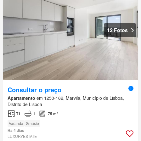
12 Fotos
Consultar o preço
Apartamento
em 1250-162, Marvila, Município de Lisboa,
Distrito de Lisboa
T1
1
75 m²
Varanda
Ginásio
Há 4 dias
LUXURYESTATE