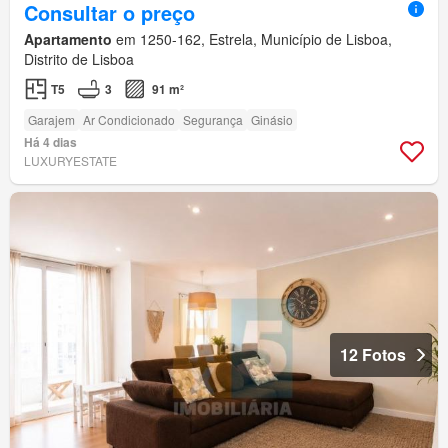
Consultar o preço
Apartamento
em 1250-162, Estrela, Município de Lisboa,
Distrito de Lisboa
T5
3
91 m²
Garajem
Ar Condicionado
Segurança
Ginásio
Há 4 dias
LUXURYESTATE
12 Fotos