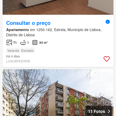
Consultar o preço
Apartamento
em 1250-162, Estrela, Município de Lisboa,
Distrito de Lisboa
T1
1
84 m²
Varanda
Elevador
Há 4 dias
LUXURYESTATE
11 Fotos