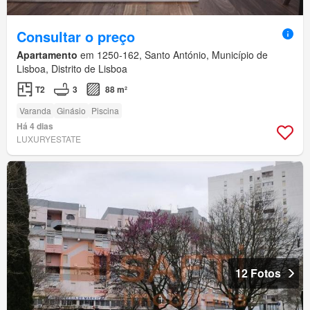
Consultar o preço
Apartamento
em 1250-162, Santo António, Município de
Lisboa, Distrito de Lisboa
T2
3
88 m²
Varanda
Ginásio
Piscina
Há 4 dias
LUXURYESTATE
12 Fotos