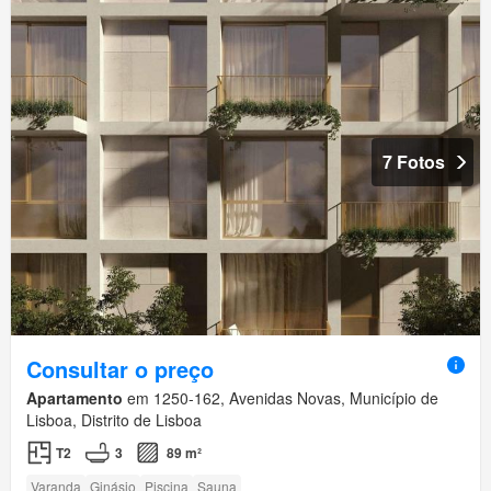
7 Fotos
Consultar o preço
Apartamento
em 1250-162, Avenidas Novas, Município de
Lisboa, Distrito de Lisboa
T2
3
89 m²
Varanda
Ginásio
Piscina
Sauna