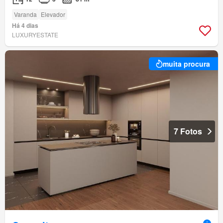
Varanda
Elevador
Há 4 dias
LUXURYESTATE
muita procura
7 Fotos