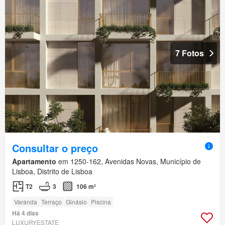
7 Fotos
Consultar o preço
Apartamento
em 1250-162, Avenidas Novas, Município de
Lisboa, Distrito de Lisboa
T2
3
106 m²
Varanda
Terraço
Ginásio
Piscina
Há 4 dias
LUXURYESTATE