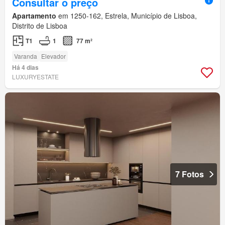
Consultar o preço
Apartamento
em 1250-162, Estrela, Município de Lisboa,
Distrito de Lisboa
T1
1
77 m²
Varanda
Elevador
Há 4 dias
LUXURYESTATE
7 Fotos