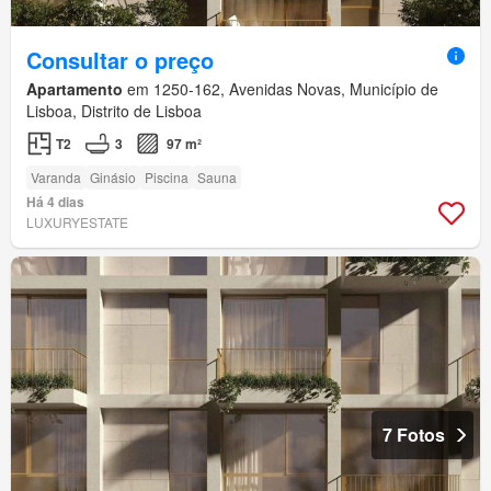
Consultar o preço
Apartamento
em 1250-162, Avenidas Novas, Município de
Lisboa, Distrito de Lisboa
T2
3
97 m²
Varanda
Ginásio
Piscina
Sauna
Há 4 dias
LUXURYESTATE
7 Fotos