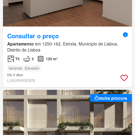
Consultar o preço
Apartamento
em 1250-162, Estrela, Município de Lisboa,
Distrito de Lisboa
T3
3
120 m²
Varanda
Elevador
Há 4 dias
LUXURYESTATE
muita procura