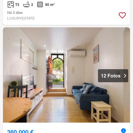
T3
2
90 m²
Há 3 dias
LUXURYESTATE
12 Fotos
360 000 €