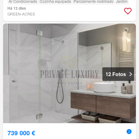
Ar Condicionado
Cozinha equipada
Parcialmente mobiliado
Jardim
Há 12 dias
GREEN-ACRES
12 Fotos
739 000 €