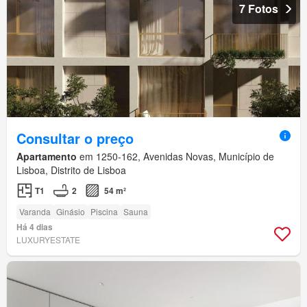
7 Fotos
Consultar o preço
Apartamento
em 1250-162, Avenidas Novas, Município de
Lisboa, Distrito de Lisboa
T1
2
54 m²
Varanda
Ginásio
Piscina
Sauna
Há 4 dias
LUXURYESTATE