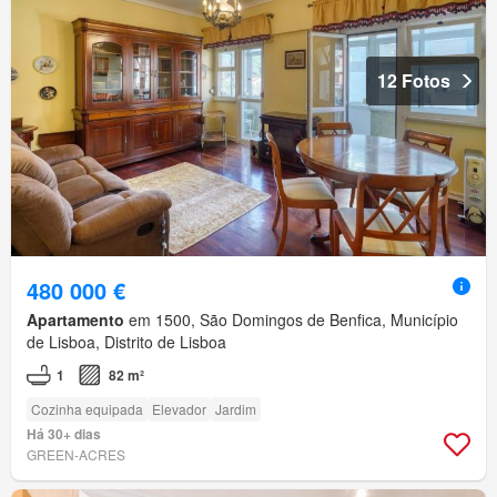
12 Fotos
480 000 €
Apartamento
em 1500, São Domingos de Benfica, Município
de Lisboa, Distrito de Lisboa
1
82 m²
Cozinha equipada
Elevador
Jardim
Há 30+ dias
GREEN-ACRES