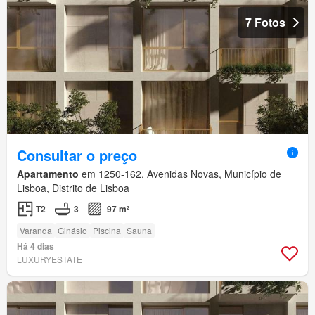
7 Fotos
Consultar o preço
Apartamento
em 1250-162, Avenidas Novas, Município de
Lisboa, Distrito de Lisboa
T2
3
97 m²
Varanda
Ginásio
Piscina
Sauna
Há 4 dias
LUXURYESTATE