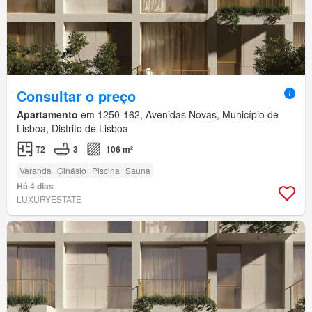
Consultar o preço
Apartamento
em 1250-162, Avenidas Novas, Município de
Lisboa, Distrito de Lisboa
T2
3
106 m²
Varanda
Ginásio
Piscina
Sauna
Há 4 dias
LUXURYESTATE