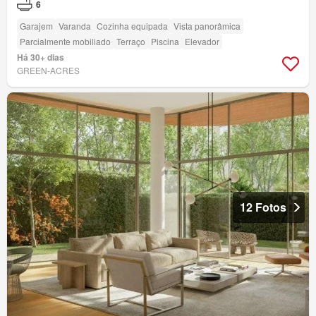
6
Garajem
Varanda
Cozinha equipada
Vista panorâmica
Parcialmente mobiliado
Terraço
Piscina
Elevador
Há 30+ dias
GREEN-ACRES
12 Fotos