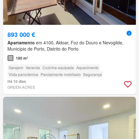
893 000 €
Apartamento
em 4100, Aldoar, Foz do Douro e Nevogilde,
Município de Porto, Distrito do Porto
180 m²
Garajem
Varanda
Cozinha equipada
Aquecimento
Vista panorâmica
Parcialmente mobiliado
Segurança
Há 10 dias
GREEN-ACRES