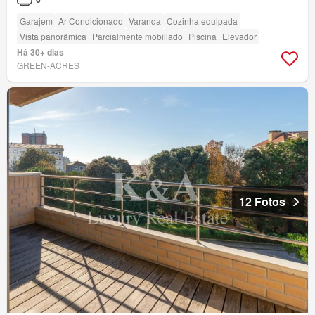
Garajem
Ar Condicionado
Varanda
Cozinha equipada
Vista panorâmica
Parcialmente mobiliado
Piscina
Elevador
Há 30+ dias
GREEN-ACRES
12 Fotos