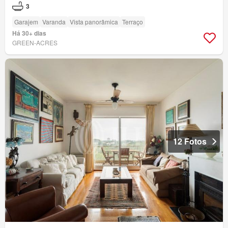
3
Garajem
Varanda
Vista panorâmica
Terraço
Há 30+ dias
GREEN-ACRES
12 Fotos