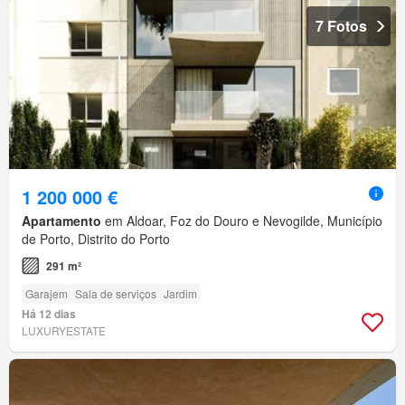
7 Fotos
1 200 000 €
Apartamento
em Aldoar, Foz do Douro e Nevogilde, Município
de Porto, Distrito do Porto
291 m²
Garajem
Sala de serviços
Jardim
Há 12 dias
LUXURYESTATE