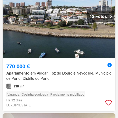
12 Fotos
770 000 €
Apartamento
em Aldoar, Foz do Douro e Nevogilde, Município
de Porto, Distrito do Porto
138 m²
Varanda
Cozinha equipada
Parcialmente mobiliado
Há 12 dias
LUXURYESTATE