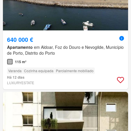
640 000 €
Apartamento
em Aldoar, Foz do Douro e Nevogilde, Município
de Porto, Distrito do Porto
115 m²
Varanda
Cozinha equipada
Parcialmente mobiliado
Há 12 dias
LUXURYESTATE