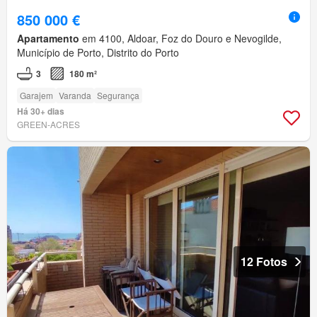
850 000 €
Apartamento
em 4100, Aldoar, Foz do Douro e Nevogilde,
Município de Porto, Distrito do Porto
3
180 m²
Garajem
Varanda
Segurança
Há 30+ dias
GREEN-ACRES
12 Fotos