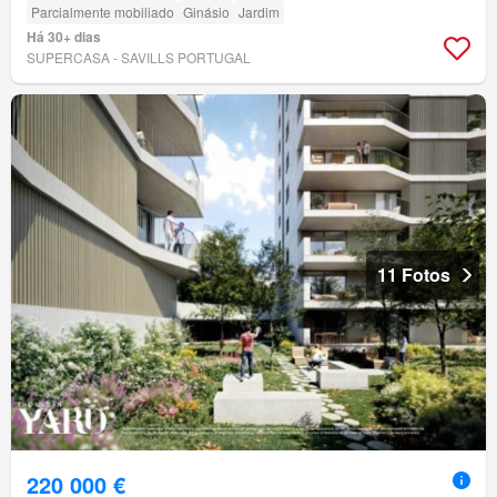
Parcialmente mobiliado
Ginásio
Jardim
Há 30+ dias
SUPERCASA - SAVILLS PORTUGAL
11 Fotos
220 000 €