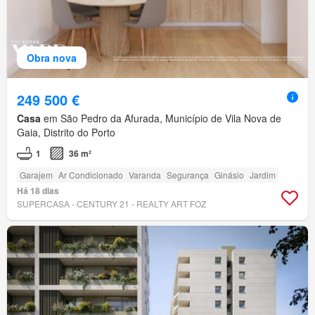
Obra nova
249 500 €
Casa
em São Pedro da Afurada, Município de Vila Nova de
Gaia, Distrito do Porto
1
36 m²
Garajem
Ar Condicionado
Varanda
Segurança
Ginásio
Jardim
Há 18 dias
SUPERCASA - CENTURY 21 - REALTY ART FOZ