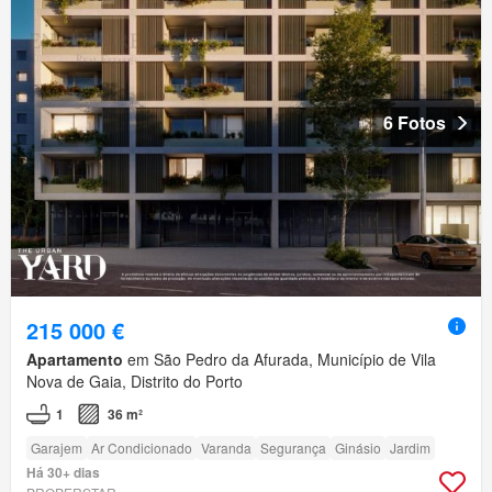
6 Fotos
215 000 €
Apartamento
em São Pedro da Afurada, Município de Vila
Nova de Gaia, Distrito do Porto
1
36 m²
Garajem
Ar Condicionado
Varanda
Segurança
Ginásio
Jardim
Há 30+ dias