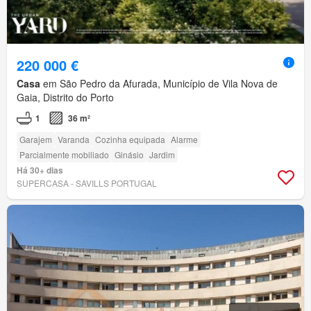
220 000 €
Casa
em São Pedro da Afurada, Município de Vila Nova de
Gaia, Distrito do Porto
1
36 m²
Garajem
Varanda
Cozinha equipada
Alarme
Parcialmente mobiliado
Ginásio
Jardim
Há 30+ dias
SUPERCASA - SAVILLS PORTUGAL