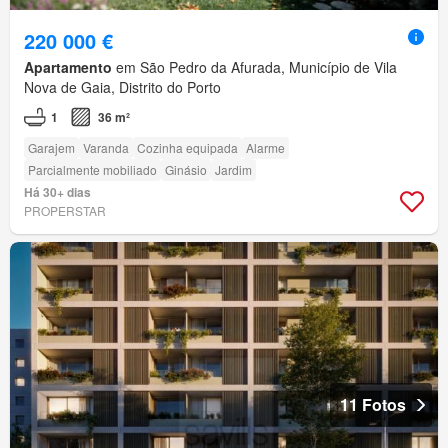
220 000 €
Apartamento
em São Pedro da Afurada, Município de Vila
Nova de Gaia, Distrito do Porto
1
36 m²
Garajem
Varanda
Cozinha equipada
Alarme
Parcialmente mobiliado
Ginásio
Jardim
Há 30+ dias
PROPERSTAR
11 Fotos