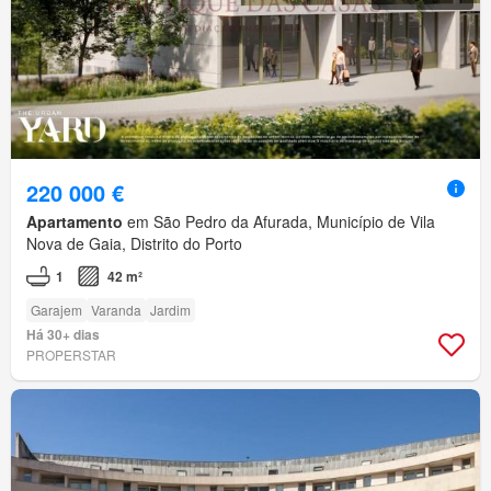
220 000 €
Apartamento
em São Pedro da Afurada, Município de Vila
Nova de Gaia, Distrito do Porto
1
42 m²
Garajem
Varanda
Jardim
Há 30+ dias
PROPERSTAR