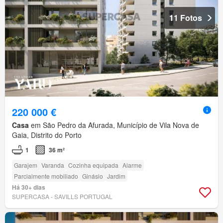
11 Fotos
220 000 €
Casa
em São Pedro da Afurada, Município de Vila Nova de
Gaia, Distrito do Porto
1
36 m²
Garajem
Varanda
Cozinha equipada
Alarme
Parcialmente mobiliado
Ginásio
Jardim
Há 30+ dias
SUPERCASA - SAVILLS PORTUGAL