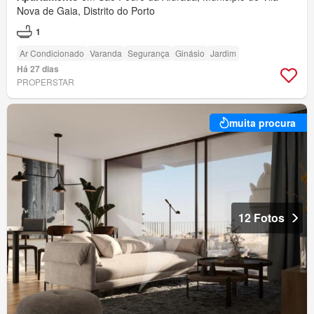
Nova de Gaia, Distrito do Porto
1
Ar Condicionado
Varanda
Segurança
Ginásio
Jardim
Há 27 dias
PROPERSTAR
muita procura
12 Fotos