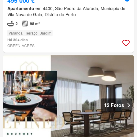
495 000 €
Apartamento
em 4400, São Pedro da Afurada, Município de
Vila Nova de Gaia, Distrito do Porto
2
98 m²
Varanda
Terraço
Jardim
Há 30+ dias
GREEN-ACRES
12 Fotos