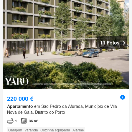
11 Fotos
220 000 €
Apartamento
em São Pedro da Afurada, Município de Vila
Nova de Gaia, Distrito do Porto
1
36 m²
Garajem
Varanda
Cozinha equipada
Alarme