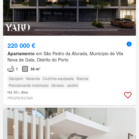
220 000 €
Apartamento
em São Pedro da Afurada, Município de Vila
Nova de Gaia, Distrito do Porto
1
36 m²
Garajem
Varanda
Cozinha equipada
Alarme
Parcialmente mobiliado
Ginásio
Jardim
Há 30+ dias
PROPERSTAR