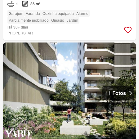
1
36 m²
Garajem
Varanda
Cozinha equipada
Alarme
Parcialmente mobiliado
Ginásio
Jardim
Há 30+ dias
PROPERSTAR
11 Fotos