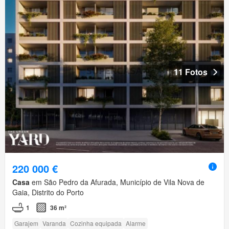
11 Fotos
220 000 €
Casa
em São Pedro da Afurada, Município de Vila Nova de
Gaia, Distrito do Porto
1
36 m²
Garajem
Varanda
Cozinha equipada
Alarme