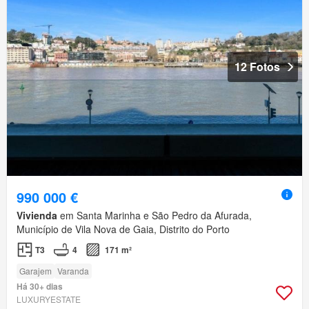
12 Fotos
990 000 €
Vivienda
em Santa Marinha e São Pedro da Afurada,
Município de Vila Nova de Gaia, Distrito do Porto
T3
4
171 m²
Garajem
Varanda
Há 30+ dias
LUXURYESTATE