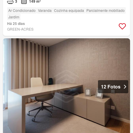
3
149 m²
Ar Condicionado
Varanda
Cozinha equipada
Parcialmente mobiliado
Jardim
Há 25 dias
GREEN-ACRES
12 Fotos