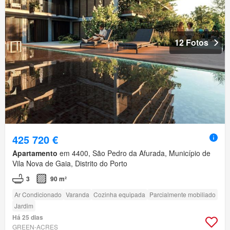
12 Fotos
425 720 €
Apartamento
em 4400, São Pedro da Afurada, Município de
Vila Nova de Gaia, Distrito do Porto
3
90 m²
Ar Condicionado
Varanda
Cozinha equipada
Parcialmente mobiliado
Jardim
Há 25 dias
GREEN-ACRES