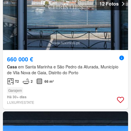
12 Fotos
660 000 €
Casa
em Santa Marinha e São Pedro da Afurada, Município
de Vila Nova de Gaia, Distrito do Porto
T2
2
66 m²
Garajem
Há 30+ dias
LUXURYESTATE