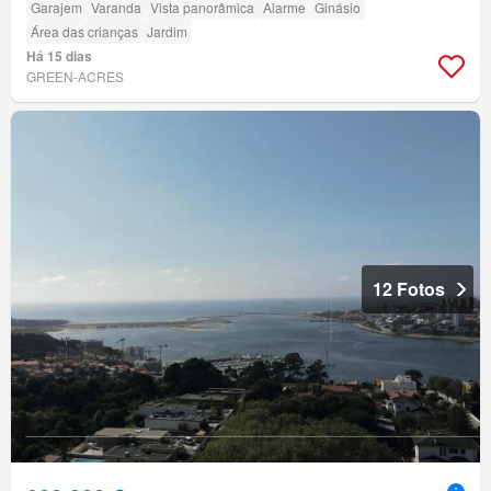
Garajem
Varanda
Vista panorâmica
Alarme
Ginásio
Área das crianças
Jardim
Há 15 dias
GREEN-ACRES
12 Fotos