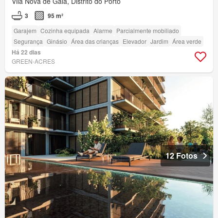
Vila Nova de Gaia, Distrito do Porto
3
95 m²
Garajem
Cozinha equipada
Alarme
Parcialmente mobiliado
Segurança
Ginásio
Área das crianças
Elevador
Jardim
Área verde
Há 22 dias
GREEN-ACRES
12 Fotos