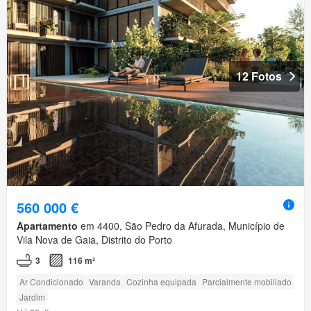
12 Fotos
560 000 €
Apartamento
em 4400, São Pedro da Afurada, Município de
Vila Nova de Gaia, Distrito do Porto
3
116 m²
Ar Condicionado
Varanda
Cozinha equipada
Parcialmente mobiliado
Jardim