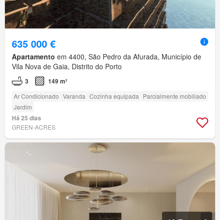
635 000 €
Apartamento
em 4400, São Pedro da Afurada, Município de
Vila Nova de Gaia, Distrito do Porto
3
149 m²
Ar Condicionado
Varanda
Cozinha equipada
Parcialmente mobiliado
Jardim
Há 25 dias
GREEN-ACRES