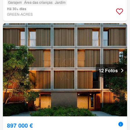
Garajem
Área das crianças
Jardim
Há 30+ dias
GREEN-ACRES
12 Fotos
897 000 €