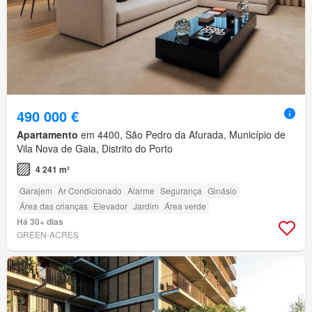
490 000 €
Apartamento
em 4400, São Pedro da Afurada, Município de
Vila Nova de Gaia, Distrito do Porto
4 241 m²
Garajem
Ar Condicionado
Alarme
Segurança
Ginásio
Área das crianças
Elevador
Jardim
Área verde
Há 30+ dias
GREEN-ACRES