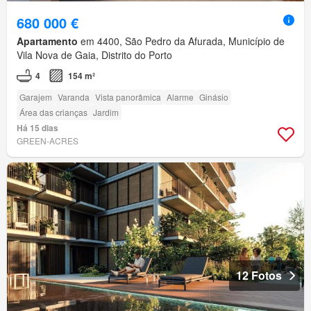
680 000 €
Apartamento
em 4400, São Pedro da Afurada, Município de
Vila Nova de Gaia, Distrito do Porto
4
154 m²
Garajem
Varanda
Vista panorâmica
Alarme
Ginásio
Área das crianças
Jardim
Há 15 dias
GREEN-ACRES
12 Fotos