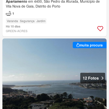
Apartamento
em 4400, São Pedro da Afurada, Município de
Vila Nova de Gaia, Distrito do Porto
1
Varanda
Segurança
Jardim
Há 10 dias
GREEN-ACRES
muita procura
12 Fotos