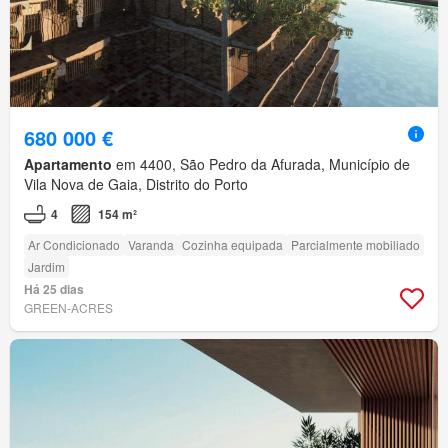
680 000 €
Apartamento
em 4400, São Pedro da Afurada, Município de
Vila Nova de Gaia, Distrito do Porto
4
154 m²
Ar Condicionado
Varanda
Cozinha equipada
Parcialmente mobiliado
Jardim
Há 25 dias
GREEN-ACRES