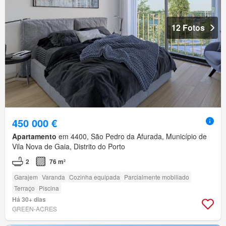
12 Fotos
450 000 €
Apartamento
em 4400, São Pedro da Afurada, Município de
Vila Nova de Gaia, Distrito do Porto
2
76 m²
Garajem
Varanda
Cozinha equipada
Parcialmente mobiliado
Terraço
Piscina
Há 30+ dias
GREEN-ACRES