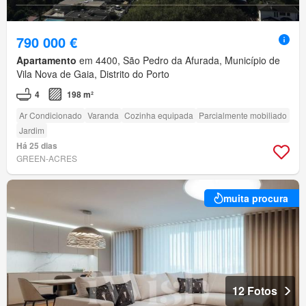
790 000 €
Apartamento
em 4400, São Pedro da Afurada, Município de
Vila Nova de Gaia, Distrito do Porto
4
198 m²
Ar Condicionado
Varanda
Cozinha equipada
Parcialmente mobiliado
Jardim
Há 25 dias
GREEN-ACRES
muita procura
12 Fotos