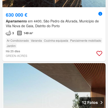
630 000 €
Apartamento
em 4400, São Pedro da Afurada, Município de
Vila Nova de Gaia, Distrito do Porto
3
149 m²
Ar Condicionado
Varanda
Cozinha equipada
Parcialmente mobiliado
Jardim
Há 25 dias
GREEN-ACRES
12 Fotos