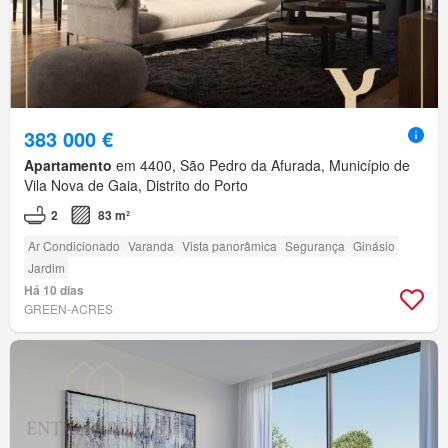
383 000 €
Apartamento
em 4400, São Pedro da Afurada, Município de
Vila Nova de Gaia, Distrito do Porto
2
83 m²
Ar Condicionado
Varanda
Vista panorâmica
Segurança
Ginásio
Jardim
Há 10 dias
GREEN-ACRES