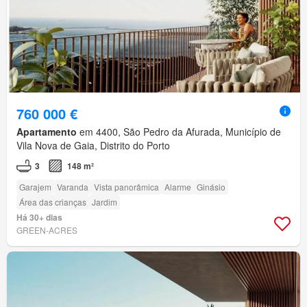
760 000 €
Apartamento
em 4400, São Pedro da Afurada, Município de
Vila Nova de Gaia, Distrito do Porto
3
148 m²
Garajem
Varanda
Vista panorâmica
Alarme
Ginásio
Área das crianças
Jardim
Há 30+ dias
GREEN-ACRES