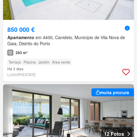
850 000 €
Apartamento
em 4400, Canidelo, Município de Vila Nova de
Gaia, Distrito do Porto
283 m²
Terraço
Piscina
Jardim
Área verde
Há 3 dias
LUXURYESTATE
muita procura
12 Fotos