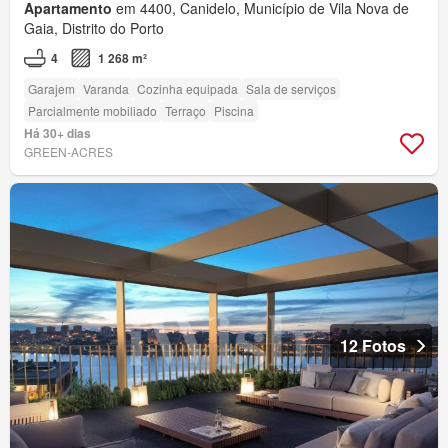
Apartamento
em 4400, Canidelo, Município de Vila Nova de
Gaia, Distrito do Porto
4
1 268 m²
Garajem
Varanda
Cozinha equipada
Sala de serviços
Parcialmente mobiliado
Terraço
Piscina
Há 30+ dias
GREEN-ACRES
12 Fotos