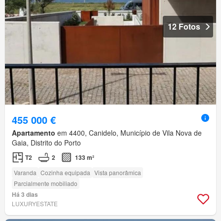
12 Fotos
455 000 €
Apartamento
em 4400, Canidelo, Município de Vila Nova de
Gaia, Distrito do Porto
T2
2
133 m²
Varanda
Cozinha equipada
Vista panorâmica
Parcialmente mobiliado
Há 3 dias
LUXURYESTATE