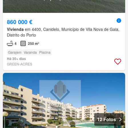
860 000 €
Vivienda
em 4400, Canidelo, Município de Vila Nova de Gaia,
Distrito do Porto
4
250 m²
Garajem
Varanda
Piscina
Há 30+ dias
GREEN-ACRES
12 Fotos