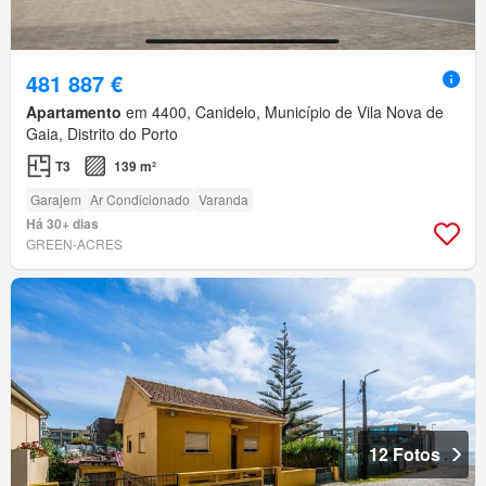
481 887 €
Apartamento
em 4400, Canidelo, Município de Vila Nova de
Gaia, Distrito do Porto
T3
139 m²
Garajem
Ar Condicionado
Varanda
Há 30+ dias
GREEN-ACRES
12 Fotos