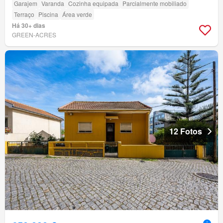
Garajem
Varanda
Cozinha equipada
Parcialmente mobiliado
Terraço
Piscina
Área verde
Há 30+ dias
GREEN-ACRES
12 Fotos