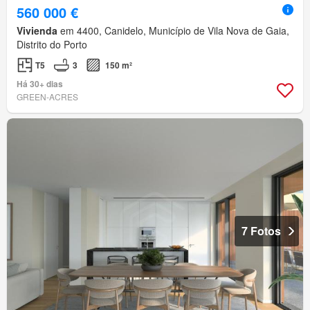
560 000 €
Vivienda
em 4400, Canidelo, Município de Vila Nova de Gaia,
Distrito do Porto
T5
3
150 m²
Há 30+ dias
GREEN-ACRES
7 Fotos