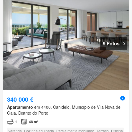
9 Fotos
340 000 €
Apartamento
em 4400, Canidelo, Município de Vila Nova de
Gaia, Distrito do Porto
1
48 m²
Varanda
Cozinha equipada
Parcialmente mobiliado
Terraço
Piscina