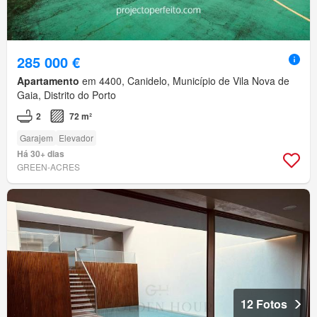
285 000 €
Apartamento
em 4400, Canidelo, Município de Vila Nova de
Gaia, Distrito do Porto
2
72 m²
Garajem
Elevador
Há 30+ dias
GREEN-ACRES
12 Fotos