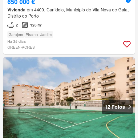
650 000 €
Vivienda
em 4400, Canidelo, Município de Vila Nova de Gaia,
Distrito do Porto
2
126 m²
Garajem
Piscina
Jardim
Há 25 dias
GREEN-ACRES
12 Fotos