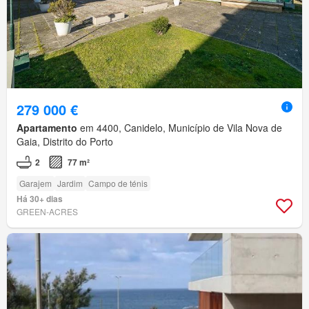
279 000 €
Apartamento
em 4400, Canidelo, Município de Vila Nova de
Gaia, Distrito do Porto
2
77 m²
Garajem
Jardim
Campo de ténis
Há 30+ dias
GREEN-ACRES