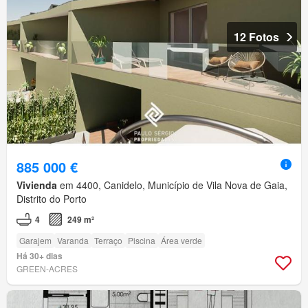
12 Fotos
885 000 €
Vivienda
em 4400, Canidelo, Município de Vila Nova de Gaia,
Distrito do Porto
4
249 m²
Garajem
Varanda
Terraço
Piscina
Área verde
Há 30+ dias
GREEN-ACRES