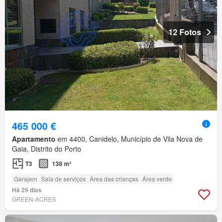
12 Fotos
465 000 €
Apartamento
em 4400, Canidelo, Município de Vila Nova de
Gaia, Distrito do Porto
T3
138 m²
Garajem
Sala de serviços
Área das crianças
Área verde
Há 29 dias
GREEN-ACRES