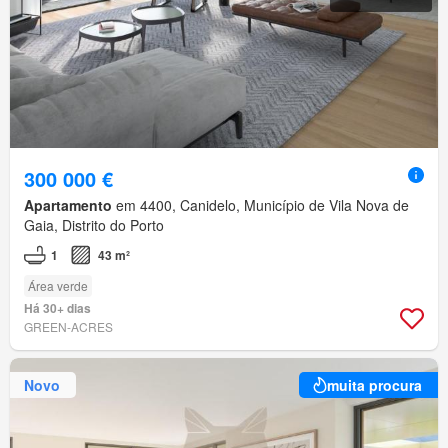
300 000 €
Apartamento
em 4400, Canidelo, Município de Vila Nova de
Gaia, Distrito do Porto
1
43 m²
Área verde
Há 30+ dias
GREEN-ACRES
Novo
muita procura