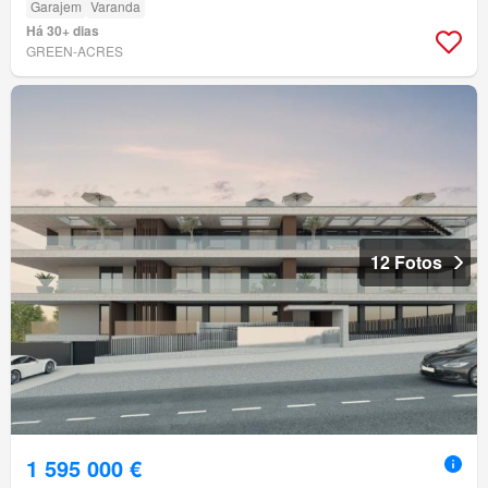
Garajem
Varanda
Há 30+ dias
GREEN-ACRES
12 Fotos
1 595 000 €