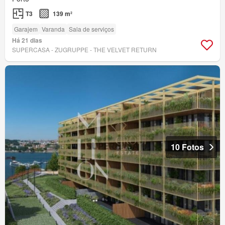
T3
139 m²
Garajem
Varanda
Sala de serviços
Há 21 dias
SUPERCASA - ZUGRUPPE - THE VELVET RETURN
10 Fotos