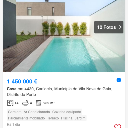
12 Fotos
1 450 000 €
Casa
em 4430, Canidelo, Município de Vila Nova de Gaia,
Distrito do Porto
T4
4
289 m²
Garajem
Ar Condicionado
Cozinha equipada
Parcialmente mobiliado
Terraço
Piscina
Jardim
Há 1 dia