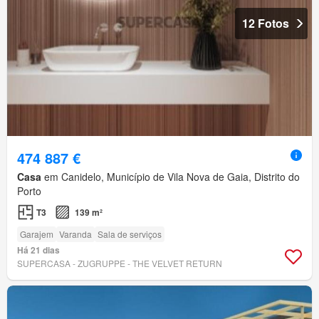
12 Fotos
474 887 €
Casa
em Canidelo, Município de Vila Nova de Gaia, Distrito do
Porto
T3
139 m²
Garajem
Varanda
Sala de serviços
Há 21 dias
SUPERCASA - ZUGRUPPE - THE VELVET RETURN