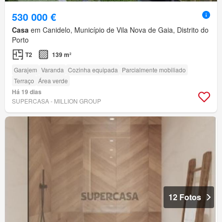
530 000 €
Casa
em Canidelo, Município de Vila Nova de Gaia, Distrito do
Porto
T2
139 m²
Garajem
Varanda
Cozinha equipada
Parcialmente mobiliado
Terraço
Área verde
Há 19 dias
SUPERCASA - MILLION GROUP
12 Fotos