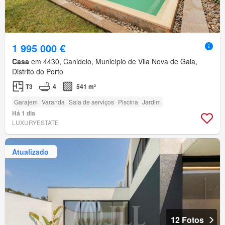
1 995 000 €
Casa
em 4430, Canidelo, Município de Vila Nova de Gaia,
Distrito do Porto
T3
4
541 m²
Garajem
Varanda
Sala de serviços
Piscina
Jardim
Há 1 dia
LUXURYESTATE
Atualizado
12 Fotos