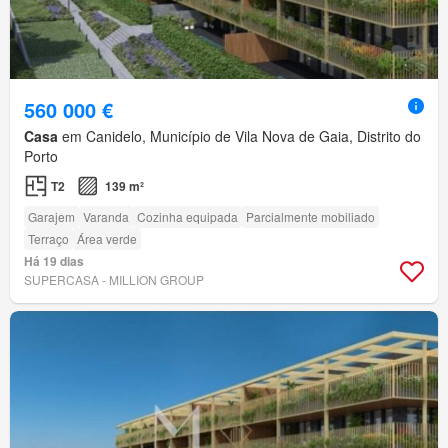
560 000 €
Casa
em Canidelo, Município de Vila Nova de Gaia, Distrito do
Porto
T2
139 m²
Garajem
Varanda
Cozinha equipada
Parcialmente mobiliado
Terraço
Área verde
Há 19 dias
SUPERCASA - MILLION GROUP