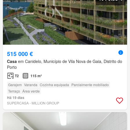
515 000 €
Casa
em Canidelo, Município de Vila Nova de Gaia, Distrito do
Porto
T2
115 m²
Garajem
Varanda
Cozinha equipada
Parcialmente mobiliado
Terraço
Área verde
Há 19 dias
SUPERCASA - MILLION GROUP