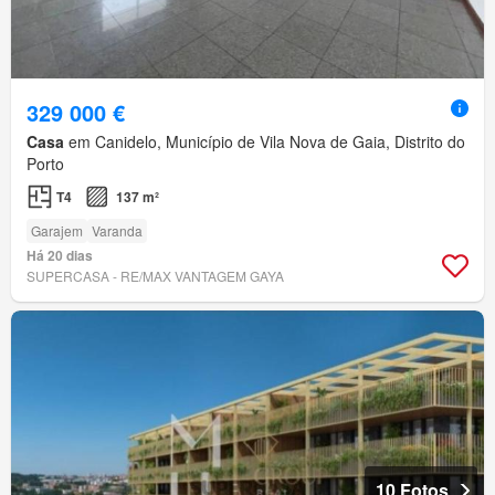
329 000 €
Casa
em Canidelo, Município de Vila Nova de Gaia, Distrito do
Porto
T4
137 m²
Garajem
Varanda
Há 20 dias
SUPERCASA - RE/MAX VANTAGEM GAYA
10 Fotos