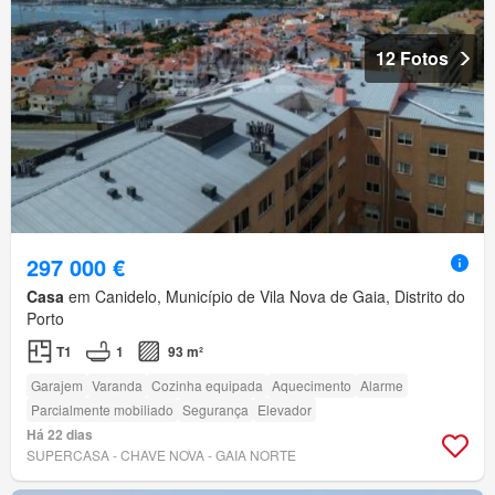
12 Fotos
297 000 €
Casa
em Canidelo, Município de Vila Nova de Gaia, Distrito do
Porto
T1
1
93 m²
Garajem
Varanda
Cozinha equipada
Aquecimento
Alarme
Parcialmente mobiliado
Segurança
Elevador
Há 22 dias
SUPERCASA - CHAVE NOVA - GAIA NORTE