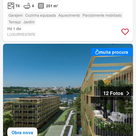
T4
4
251 m²
Garajem
Cozinha equipada
Aquecimento
Parcialmente mobiliado
Terraço
Jardim
Há 1 dia
LUXURYESTATE
muita procura
12 Fotos
Obra nova