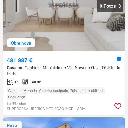
9 Fotos
Obra nova
481 887 €
Casa
em Canidelo, Município de Vila Nova de Gaia, Distrito do
Porto
T3
140 m²
Garajem
Varanda
Cozinha equipada
Totalmente mobiliado
Segurança
Há 30+ dias
SUPERCASA - IBÉRICA MEDIAÇÃO IMOBILIÁRIA
Novo