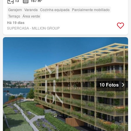
T3
167 m²
Garajem
Varanda
Cozinha equipada
Parcialmente mobiliado
Terraço
Área verde
Há 19 dias
SUPERCASA - MILLION GROUP
10 Fotos