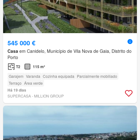
545 000 €
Casa
em Canidelo, Município de Vila Nova de Gaia, Distrito do
Porto
T2
115 m²
Garajem
Varanda
Cozinha equipada
Parcialmente mobiliado
Terraço
Área verde
Há 19 dias
SUPERCASA - MILLION GROUP