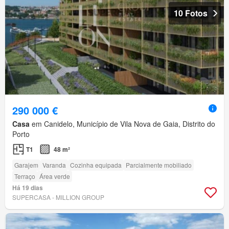
10 Fotos
290 000 €
Casa
em Canidelo, Município de Vila Nova de Gaia, Distrito do
Porto
T1
48 m²
Garajem
Varanda
Cozinha equipada
Parcialmente mobiliado
Terraço
Área verde
Há 19 dias
SUPERCASA - MILLION GROUP