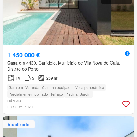
1 450 000 €
Casa
em 4430, Canidelo, Município de Vila Nova de Gaia,
Distrito do Porto
T4
5
259 m²
Garajem
Varanda
Cozinha equipada
Vista panorâmica
Parcialmente mobiliado
Terraço
Piscina
Jardim
Há 1 dia
LUXURYESTATE
Atualizado