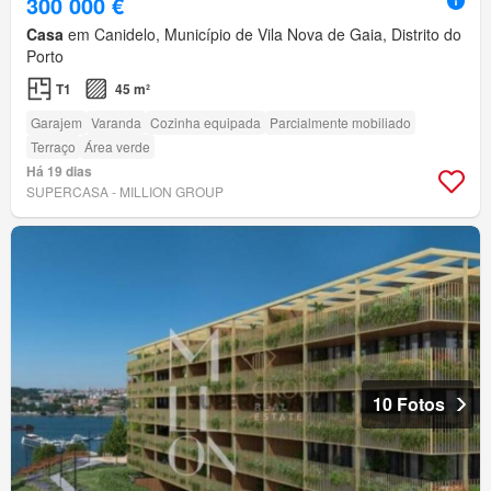
300 000 €
Casa
em Canidelo, Município de Vila Nova de Gaia, Distrito do
Porto
T1
45 m²
Garajem
Varanda
Cozinha equipada
Parcialmente mobiliado
Terraço
Área verde
Há 19 dias
SUPERCASA - MILLION GROUP
10 Fotos