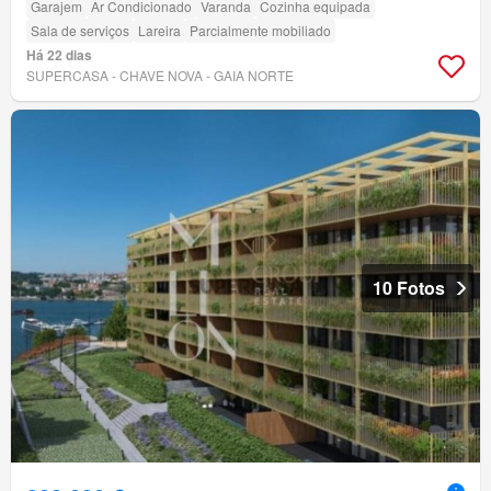
Garajem
Ar Condicionado
Varanda
Cozinha equipada
Sala de serviços
Lareira
Parcialmente mobiliado
Há 22 dias
SUPERCASA - CHAVE NOVA - GAIA NORTE
10 Fotos