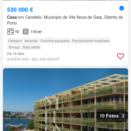
530 000 €
Casa
em Canidelo, Município de Vila Nova de Gaia, Distrito do
Porto
T2
115 m²
Garajem
Varanda
Cozinha equipada
Parcialmente mobiliado
Terraço
Área verde
Há 19 dias
SUPERCASA - MILLION GROUP
10 Fotos