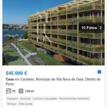
10 Fotos
545 000 €
Casa
em Canidelo, Município de Vila Nova de Gaia, Distrito do
Porto
T2
139 m²
Garajem
Varanda
Cozinha equipada
Parcialmente mobiliado
Terraço
Área verde