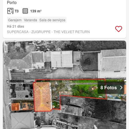
Porto
T3
139 m²
Garajem
Varanda
Sala de serviços
Há 21 dias
SUPERCASA - ZUGRUPPE - THE VELVET RETURN
8 Fotos