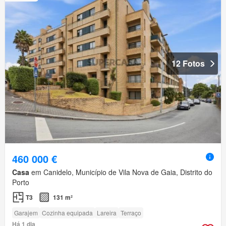
12 Fotos
460 000 €
Casa
em Canidelo, Município de Vila Nova de Gaia, Distrito do
Porto
T3
131 m²
Garajem
Cozinha equipada
Lareira
Terraço
Há 1 dia