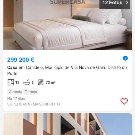
12 Fotos
299 200 €
Casa
em Canidelo, Município de Vila Nova de Gaia, Distrito do
Porto
T2
2
73 m²
Varanda
Terraço
Há 17 dias
SUPERCASA - MAISONPORTO