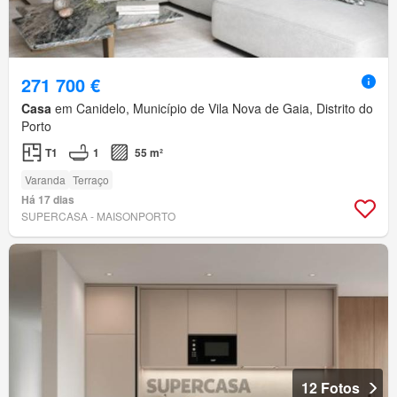
271 700 €
Casa
em Canidelo, Município de Vila Nova de Gaia, Distrito do
Porto
T1
1
55 m²
Varanda
Terraço
Há 17 dias
SUPERCASA - MAISONPORTO
12 Fotos