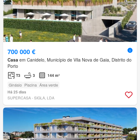
700 000 €
Casa
em Canidelo, Município de Vila Nova de Gaia, Distrito do
Porto
T3
3
144 m²
Ginásio
Piscina
Área verde
Há 25 dias
SUPERCASA - SIGLA, LDA