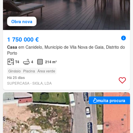
Obra nova
1 750 000 €
Casa
em Canidelo, Município de Vila Nova de Gaia, Distrito do
Porto
T4
4
214 m²
Ginásio
Piscina
Área verde
Há 25 dias
SUPERCASA - SIGLA, LDA
muita procura