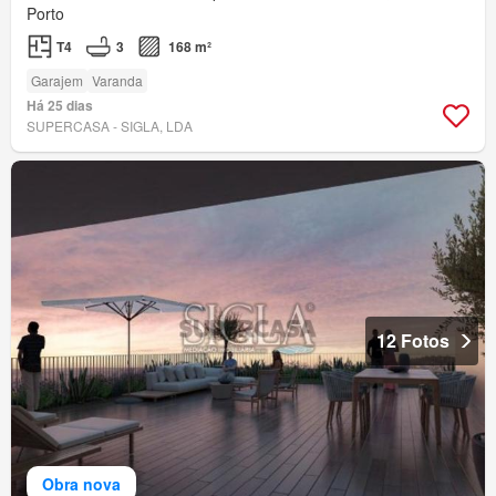
Porto
T4
3
168 m²
Garajem
Varanda
Há 25 dias
SUPERCASA - SIGLA, LDA
12 Fotos
Obra nova