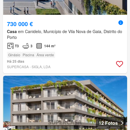
730 000 €
Casa
em Canidelo, Município de Vila Nova de Gaia, Distrito do
Porto
T3
3
144 m²
Ginásio
Piscina
Área verde
Há 25 dias
SUPERCASA - SIGLA, LDA
12 Fotos