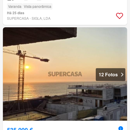
Varanda
Vista panorâmica
Há 25 dias
SUPERCASA - SIGLA, LDA
12 Fotos
535 000 €