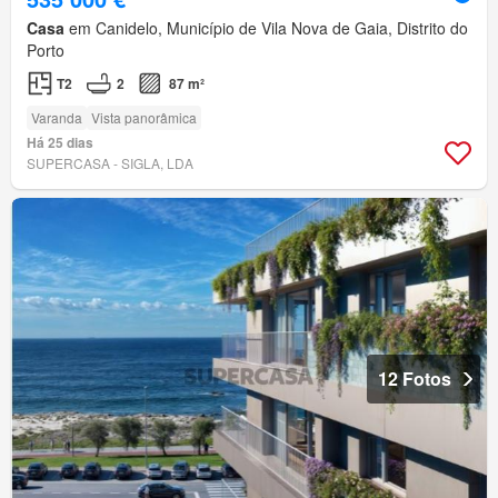
Casa
em Canidelo, Município de Vila Nova de Gaia, Distrito do
Porto
T2
2
87 m²
Varanda
Vista panorâmica
Há 25 dias
SUPERCASA - SIGLA, LDA
12 Fotos