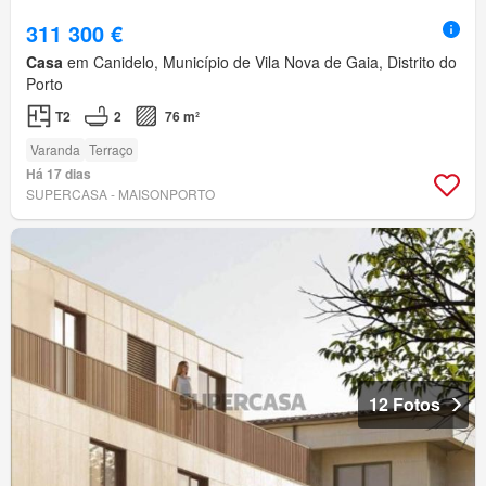
311 300 €
Casa
em Canidelo, Município de Vila Nova de Gaia, Distrito do
Porto
T2
2
76 m²
Varanda
Terraço
Há 17 dias
SUPERCASA - MAISONPORTO
12 Fotos