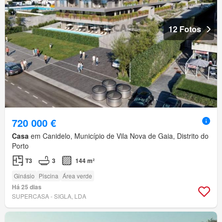
12 Fotos
720 000 €
Casa
em Canidelo, Município de Vila Nova de Gaia, Distrito do
Porto
T3
3
144 m²
Ginásio
Piscina
Área verde
Há 25 dias
SUPERCASA - SIGLA, LDA