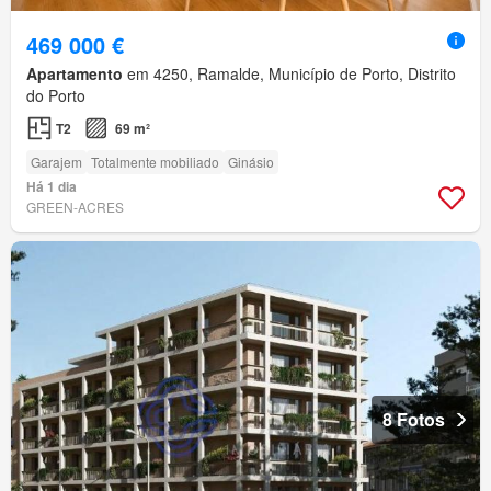
469 000 €
Apartamento
em 4250, Ramalde, Município de Porto, Distrito
do Porto
T2
69 m²
Garajem
Totalmente mobiliado
Ginásio
Há 1 dia
GREEN-ACRES
8 Fotos