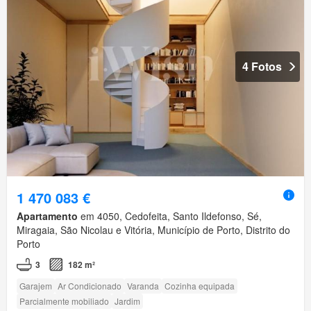
4 Fotos
1 470 083 €
Apartamento
em 4050, Cedofeita, Santo Ildefonso, Sé,
Miragaia, São Nicolau e Vitória, Município de Porto, Distrito do
Porto
3
182 m²
Garajem
Ar Condicionado
Varanda
Cozinha equipada
Parcialmente mobiliado
Jardim