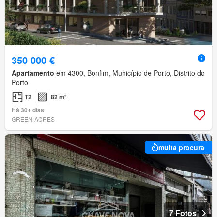
350 000 €
Apartamento
em 4300, Bonfim, Município de Porto, Distrito do
Porto
T2
82 m²
Há 30+ dias
GREEN-ACRES
muita procura
7 Fotos