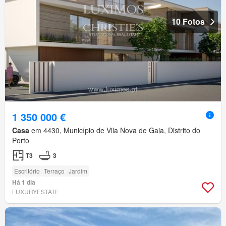
10 Fotos
1 350 000 €
Casa
em 4430, Município de Vila Nova de Gaia, Distrito do
Porto
T3
3
Escritório
Terraço
Jardim
Há 1 dia
LUXURYESTATE