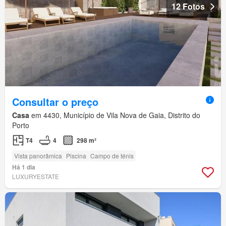
12 Fotos
Consultar o preço
Casa
em 4430, Município de Vila Nova de Gaia, Distrito do
Porto
T4
4
298 m²
Vista panorâmica
Piscina
Campo de ténis
Há 1 dia
LUXURYESTATE