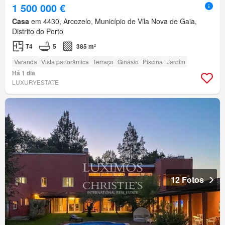
1 500 000 €
Casa
em 4430, Arcozelo, Município de Vila Nova de Gaia,
Distrito do Porto
T4
5
385 m²
Varanda
Vista panorâmica
Terraço
Ginásio
Piscina
Jardim
Há 1 dia
LUXURYESTATE
12 Fotos