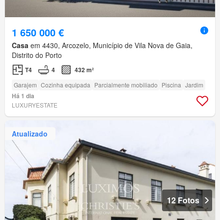
1 650 000 €
Casa
em 4430, Arcozelo, Município de Vila Nova de Gaia,
Distrito do Porto
T4
4
432 m²
Garajem
Cozinha equipada
Parcialmente mobiliado
Piscina
Jardim
Há 1 dia
LUXURYESTATE
Atualizado
12 Fotos