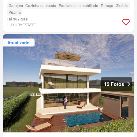
Garajem
Cozinha equipada
Parcialmente mobiliado
Terraço
Ginásio
Piscina
Há 30+ dias
LUXURYESTATE
Atualizado
12 Fotos