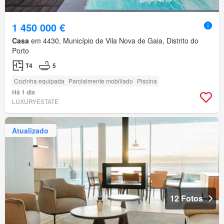
1 450 000 €
Casa
em 4430, Município de Vila Nova de Gaia, Distrito do
Porto
T4
5
Cozinha equipada
Parcialmente mobiliado
Piscina
Há 1 dia
LUXURYESTATE
Atualizado
12 Fotos