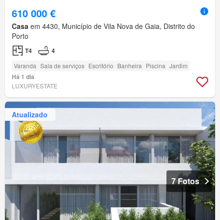
610 000 €
Casa
em 4430, Município de Vila Nova de Gaia, Distrito do
Porto
T4
4
Varanda
Sala de serviços
Escritório
Banheira
Piscina
Jardim
Há 1 dia
LUXURYESTATE
Atualizado
7 Fotos