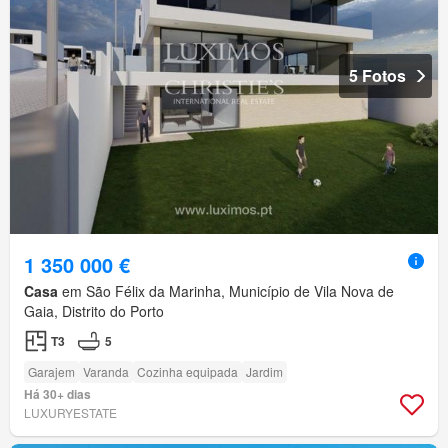
5 Fotos
1 350 000 €
Casa
em São Félix da Marinha, Município de Vila Nova de
Gaia, Distrito do Porto
T3
5
Garajem
Varanda
Cozinha equipada
Jardim
Há 30+ dias
LUXURYESTATE