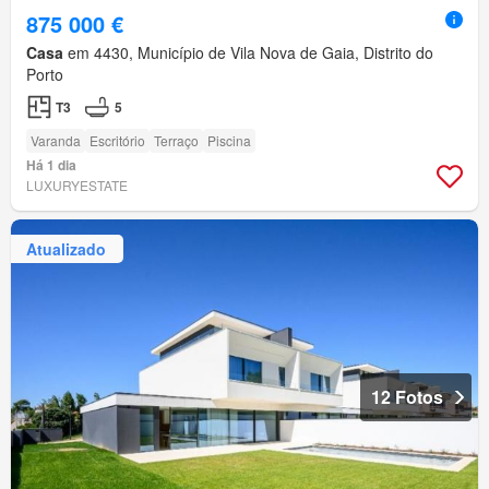
875 000 €
Casa
em 4430, Município de Vila Nova de Gaia, Distrito do
Porto
T3
5
Varanda
Escritório
Terraço
Piscina
Há 1 dia
LUXURYESTATE
Atualizado
12 Fotos