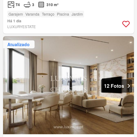
T4
3
310 m²
Garajem
Varanda
Terraço
Piscina
Jardim
Há 1 dia
LUXURYESTATE
Atualizado
12 Fotos