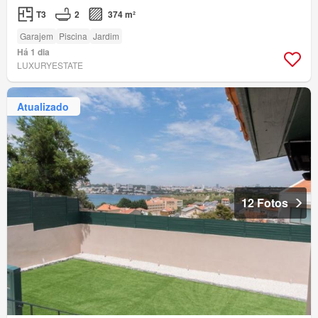
T3
2
374 m²
Garajem
Piscina
Jardim
Há 1 dia
LUXURYESTATE
Atualizado
12 Fotos