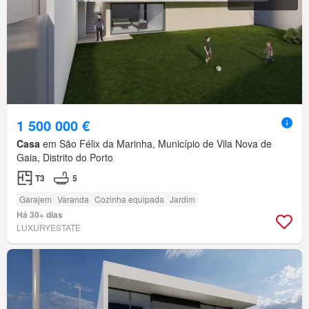
1 500 000 €
Casa
em São Félix da Marinha, Município de Vila Nova de
Gaia, Distrito do Porto
T3
5
Garajem
Varanda
Cozinha equipada
Jardim
Há 30+ dias
LUXURYESTATE