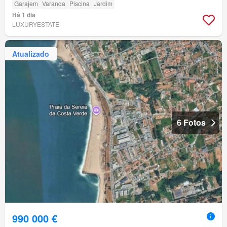
Garajem
Varanda
Piscina
Jardim
Há 1 dia
LUXURYESTATE
Atualizado
6 Fotos
990 000 €