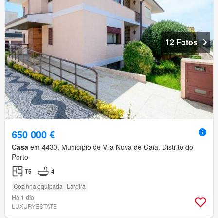
12 Fotos
650 000 €
Casa
em 4430, Município de Vila Nova de Gaia, Distrito do
Porto
T5
4
Cozinha equipada
Lareira
Há 1 dia
LUXURYESTATE