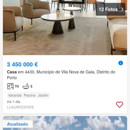
12 Fotos
3 450 000 €
Casa
em 4430, Município de Vila Nova de Gaia, Distrito do
Porto
T4
5
Varanda
Piscina
Jardim
Há 1 dia
LUXURYESTATE
Atualizado