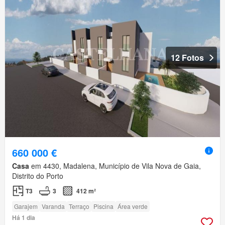
12 Fotos
660 000 €
Casa
em 4430, Madalena, Município de Vila Nova de Gaia,
Distrito do Porto
T3
3
412 m²
Garajem
Varanda
Terraço
Piscina
Área verde
Há 1 dia