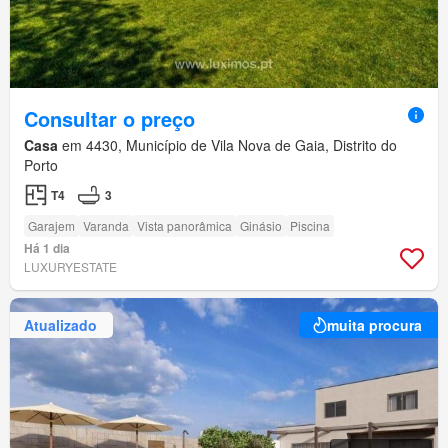
Consultar o preço
Casa
em 4430, Município de Vila Nova de Gaia, Distrito do
Porto
T4
3
Garajem
Varanda
Vista panorâmica
Ginásio
Piscina
Há 1 dia
LUXURYESTATE
Atualizado
muita procura