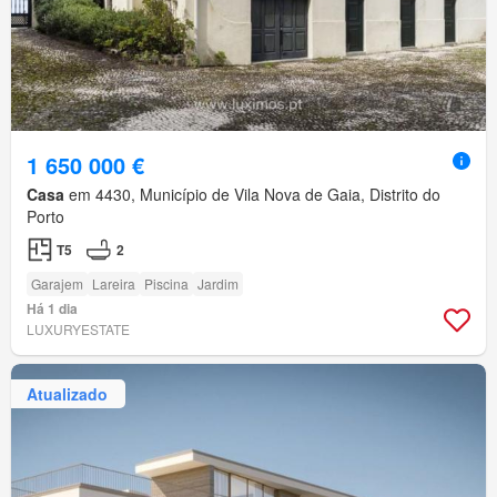
1 650 000 €
Casa
em 4430, Município de Vila Nova de Gaia, Distrito do
Porto
T5
2
Garajem
Lareira
Piscina
Jardim
Há 1 dia
LUXURYESTATE
Atualizado