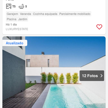
T5
5
Garajem
Varanda
Cozinha equipada
Parcialmente mobiliado
Piscina
Jardim
Há 1 dia
LUXURYESTATE
Atualizado
12 Fotos