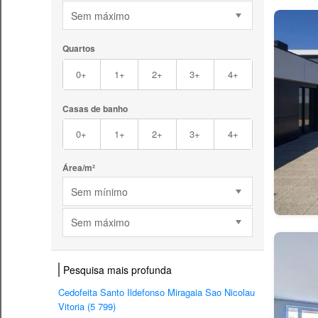
Sem máximo
Quartos
0+
1+
2+
3+
4+
Casas de banho
0+
1+
2+
3+
4+
Área/m²
Sem mínimo
Sem máximo
Pesquisa mais profunda
Cedofeita Santo Ildefonso Miragaia Sao Nicolau
Vitoria (5 799)