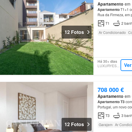
Apartamento
em B
Apartamento
T1+1 co
Rua da Firmeza, em 
T1
2
banh
12 Fotos
Ar Condicionado
Co
Há 30+ dias
Ver
LUXURYESTATE
708 000 €
Apartamento
em C
Apartamento
T3
com 
Portugal, um novo co
Empreendimento Antas
T3
3
banh
12 Fotos
Garajem
Ar Condic