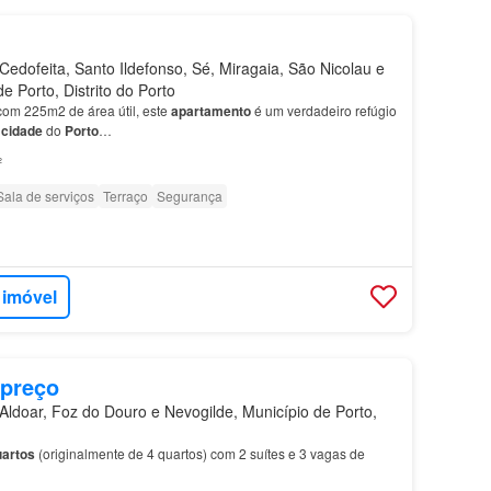
edofeita, Santo Ildefonso, Sé, Miragaia, São Nicolau e
de Porto, Distrito do Porto
om 225m2 de área útil, este
apartamento
é um verdadeiro refúgio
a
cidade
do
Porto
…
²
Sala de serviços
Terraço
Segurança
 imóvel
 preço
ldoar, Foz do Douro e Nevogilde, Município de Porto,
uartos
(originalmente de 4 quartos) com 2 suítes e 3 vagas de