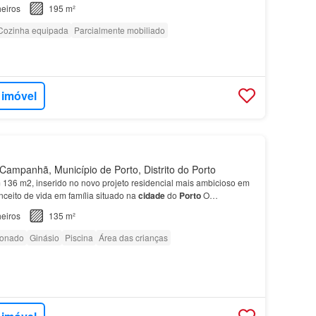
eiros
195 m²
Cozinha equipada
Parcialmente mobiliado
 imóvel
ampanhã, Município de Porto, Distrito do Porto
136 m2, inserido no novo projeto residencial mais ambicioso em
nceito de vida em família situado na
cidade
do
Porto
O
 Atrium é o projeto residencial mais ambicioso e…
eiros
135 m²
ionado
Ginásio
Piscina
Área das crianças