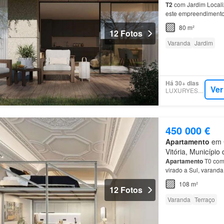
T2
com Jardim Locali
este empreendimento 
diversos pontos de in
80 m²
12 Fotos
Varanda
Jardim
Há 30+ dias
Ver
LUXURYESTATE
450 000 €
Apartamento
em C
Vitória, Município 
Apartamento
T0 com 
virado a Sul, varan
108 m²
12 Fotos
Varanda
Terraço