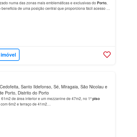
zado numa das zonas mais emblemáticas e exclusivas do
Porto
,
beneficia de uma posição central que proporciona fácil acesso a
teresse e às principais vias de entrada…
 imóvel
edofeita, Santo Ildefonso, Sé, Miragaia, São Nicolau e
de Porto, Distrito do Porto
61m2 de área interior e um mezzanine de 47m2, no 1º
piso
da com 6m2 e terraço de 41m2…