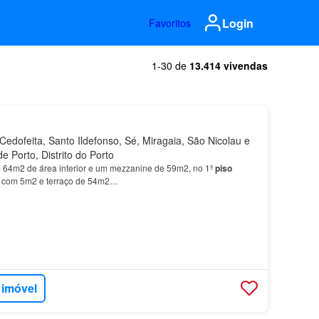
Login
Favoritos
1-30 de
13.414 vivendas
edofeita, Santo Ildefonso, Sé, Miragaia, São Nicolau e
de Porto, Distrito do Porto
64m2 de área interior e um mezzanine de 59m2, no 1º
piso
da com 5m2 e terraço de 54m2…
 imóvel