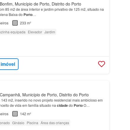
onfim, Município de Porto, Distrito do Porto
m 85 m2 de área interior e jardim privativo de 125 m2, situado na
plena Baixa do
Porto
…
eiros
233 m²
zinha equipada
Elevador
Jardim
 imóvel
ampanhã, Município de Porto, Distrito do Porto
143 m2, inserido no novo projeto residencial mais ambicioso em
nceito de vida em família situado na
cidade
do
Porto
O
 Atrium é o projeto residencial mais ambicioso e…
eiros
142 m²
ionado
Ginásio
Piscina
Área das crianças