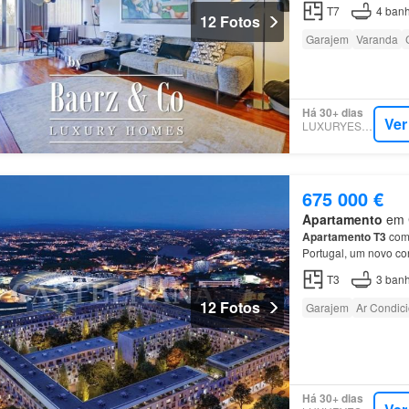
T7
4
banh
12 Fotos
Garajem
Varanda
Há 30+ dias
Ver
LUXURYESTATE
675 000 €
Apartamento
em C
Apartamento
T3
com 
Portugal, um novo co
Empreendimento Antas
T3
3
banh
12 Fotos
Garajem
Ar Condic
Há 30+ dias