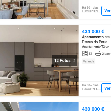
Há 30+ dias
Ver
LUXURYESTATE
434 000 €
Apartamento
em L
Distrito do Porto
Apartamento
T2
com 
T2
2
banh
12 Fotos
Varanda
Há 30+ dias
Ver
LUXURYESTATE
430 000 €