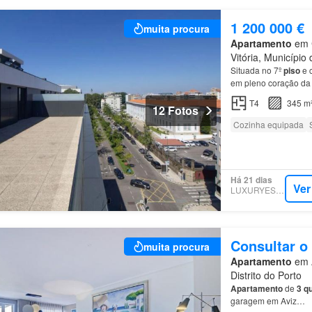
1 200 000 €
muita procura
Apartamento
em C
Vitória, Município 
Situada no 7º
piso
e c
em pleno coração d
T4
345 m
12 Fotos
Cozinha equipada
Há 21 dias
Ver
LUXURYESTATE
Consultar o
muita procura
Apartamento
em A
Distrito do Porto
Apartamento
de
3 q
garagem em Aviz…