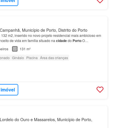
 imóvel
ampanhã, Município de Porto, Distrito do Porto
132 m2, inserido no novo projeto residencial mais ambicioso em
nceito de vida em família situado na
cidade
do
Porto
O
 Atrium é o projeto residencial mais ambicioso e…
eiros
131 m²
ionado
Ginásio
Piscina
Área das crianças
 imóvel
ordelo do Ouro e Massarelos, Município de Porto,