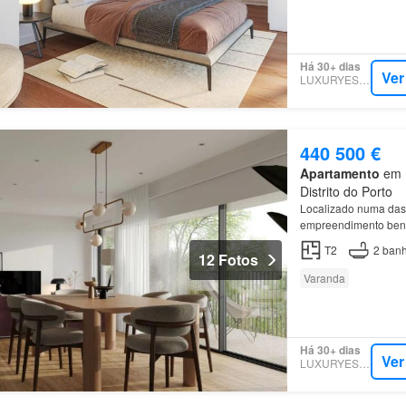
Há 30+ dias
Ver
LUXURYESTATE
440 500 €
Apartamento
em L
Distrito do Porto
Localizado numa das
empreendimento benef
diversos pontos de in
T2
2
banh
12 Fotos
Varanda
Há 30+ dias
Ver
LUXURYESTATE