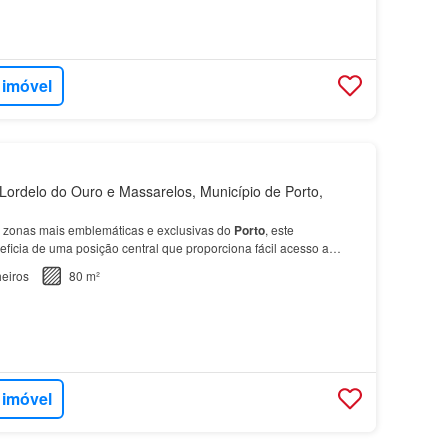
 imóvel
ordelo do Ouro e Massarelos, Município de Porto,
 zonas mais emblemáticas e exclusivas do
Porto
, este
icia de uma posição central que proporciona fácil acesso a
teresse e às principais vias de entrada e saída da ci…
eiros
80 m²
 imóvel