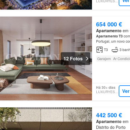
Ver
LUXURYESTATE
654 000 €
Apartamento
em C
Apartamento
T3
com 
Portugal, um novo co
Empreendimento Antas
T3
3
banh
12 Fotos
Garajem
Ar Condic
Há 30+ dias
Ver
LUXURYESTATE
442 500 €
Apartamento
em L
Distrito do Porto