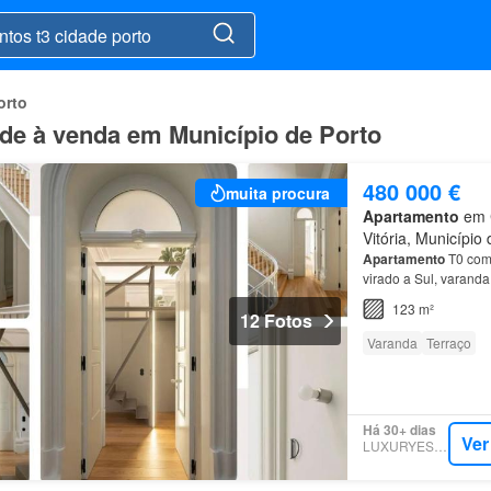
orto
ade à venda em Município de Porto
480 000 €
muita procura
Apartamento
em C
Vitória, Município 
Apartamento
T0 com 
virado a Sul, varan
123 m²
12 Fotos
Varanda
Terraço
Há 30+ dias
Ver
LUXURYESTATE