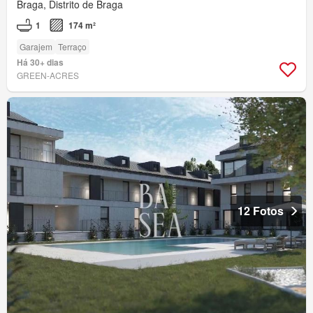
Braga, Distrito de Braga
1
174 m²
Garajem
Terraço
Há 30+ dias
GREEN-ACRES
12 Fotos