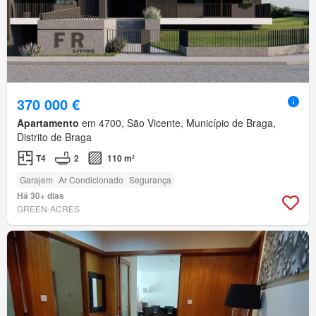
370 000 €
Apartamento
em 4700, São Vicente, Município de Braga,
Distrito de Braga
T4
2
110 m²
Garajem
Ar Condicionado
Segurança
Há 30+ dias
GREEN-ACRES