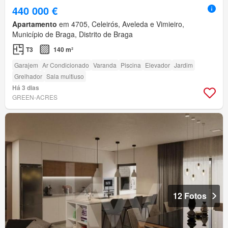
440 000 €
Apartamento
em 4705, Celeirós, Aveleda e Vimieiro,
Município de Braga, Distrito de Braga
T3
140 m²
Garajem
Ar Condicionado
Varanda
Piscina
Elevador
Jardim
Grelhador
Sala multiuso
Há 3 dias
GREEN-ACRES
12 Fotos