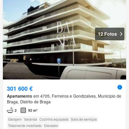
12 Fotos
301 600 €
Apartamento
em 4705, Ferreiros e Gondizalves, Município de
Braga, Distrito de Braga
2
92 m²
Garajem
Varanda
Cozinha equipada
Sala de serviços
Totalmente mobiliado
Elevador