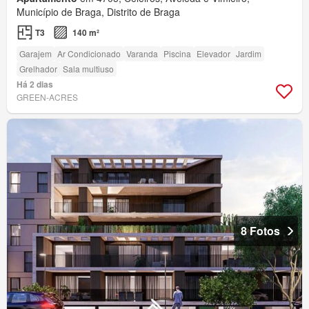
Município de Braga, Distrito de Braga
T3
140 m²
Garajem
Ar Condicionado
Varanda
Piscina
Elevador
Jardim
Grelhador
Sala multiuso
Há 2 dias
GREEN-ACRES
8 Fotos