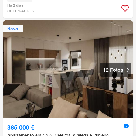
Há 2 dias
GREEN-ACRES
Novo
12 Fotos
385 000 €
Apartamento
em 4705, Celeirós, Aveleda e Vimieiro,