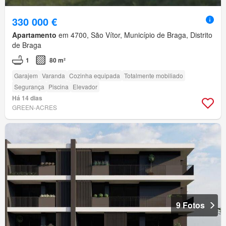
330 000 €
Apartamento
em 4700, São Vítor, Município de Braga, Distrito
de Braga
1
80 m²
Garajem
Varanda
Cozinha equipada
Totalmente mobiliado
Segurança
Piscina
Elevador
Há 14 dias
GREEN-ACRES
9 Fotos