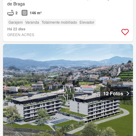
de Braga
2
146 m²
Garajem
Varanda
Totalmente mobiliado
Elevador
Há 22 dias
GREEN-ACRES
12 Fotos