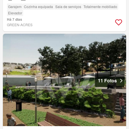
Garajem
Cozinha equipada
Sala de serviços
Totalmente mobiliado
Elevador
Há 7 dias
GREEN-ACRES
11 Fotos