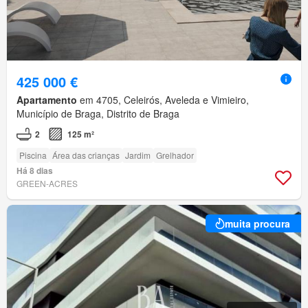
425 000 €
Apartamento
em 4705, Celeirós, Aveleda e Vimieiro,
Município de Braga, Distrito de Braga
2
125 m²
Piscina
Área das crianças
Jardim
Grelhador
Há 8 dias
GREEN-ACRES
muita procura