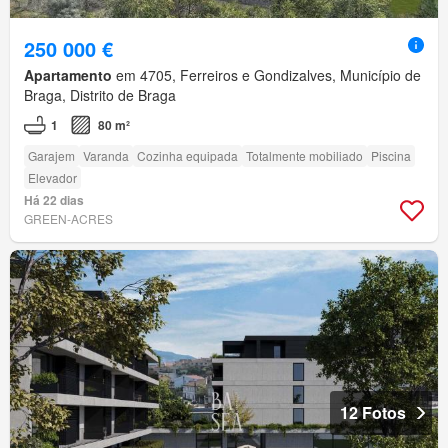
250 000 €
Apartamento
em 4705, Ferreiros e Gondizalves, Município de
Braga, Distrito de Braga
1
80 m²
Garajem
Varanda
Cozinha equipada
Totalmente mobiliado
Piscina
Elevador
Há 22 dias
GREEN-ACRES
12 Fotos