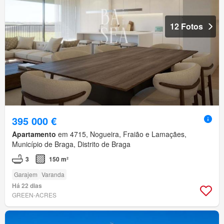
12 Fotos
395 000 €
Apartamento
em 4715, Nogueira, Fraião e Lamaçães,
Município de Braga, Distrito de Braga
3
150 m²
Garajem
Varanda
Há 22 dias
GREEN-ACRES