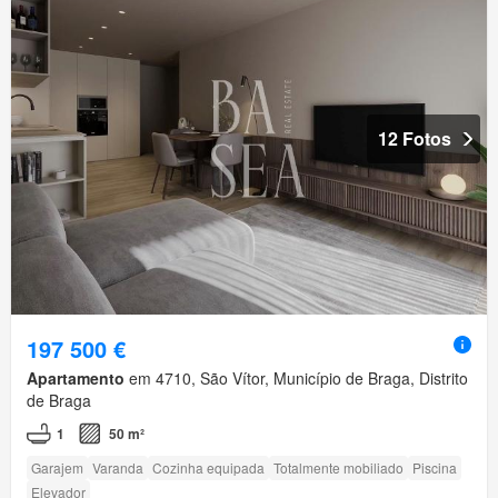
12 Fotos
197 500 €
Apartamento
em 4710, São Vítor, Município de Braga, Distrito
de Braga
1
50 m²
Garajem
Varanda
Cozinha equipada
Totalmente mobiliado
Piscina
Elevador