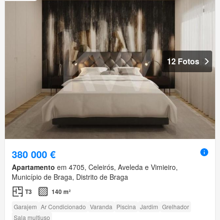
12 Fotos
380 000 €
Apartamento
em 4705, Celeirós, Aveleda e Vimieiro,
Município de Braga, Distrito de Braga
T3
140 m²
Garajem
Ar Condicionado
Varanda
Piscina
Jardim
Grelhador
Sala multiuso