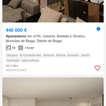
440 000 €
Apartamento
em 4705, Celeirós, Aveleda e Vimieiro,
Município de Braga, Distrito de Braga
T3
112 m²
Garajem
Ar Condicionado
Varanda
Piscina
Elevador
Jardim
Grelhador
Sala multiuso
Há 3 dias
GREEN-ACRES