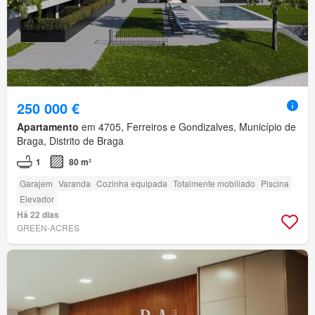
250 000 €
Apartamento
em 4705, Ferreiros e Gondizalves, Município de
Braga, Distrito de Braga
1
80 m²
Garajem
Varanda
Cozinha equipada
Totalmente mobiliado
Piscina
Elevador
Há 22 dias
GREEN-ACRES