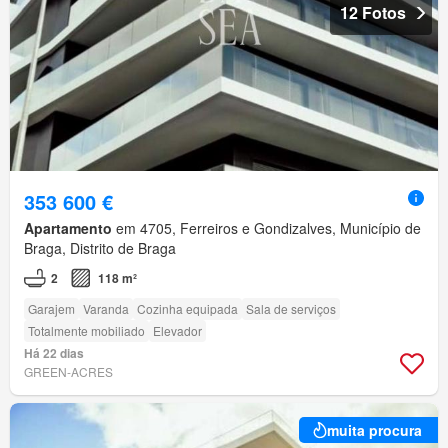
12 Fotos
353 600 €
Apartamento
em 4705, Ferreiros e Gondizalves, Município de
Braga, Distrito de Braga
2
118 m²
Garajem
Varanda
Cozinha equipada
Sala de serviços
Totalmente mobiliado
Elevador
Há 22 dias
GREEN-ACRES
muita procura