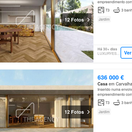
empreendimento combi
comodidades do dia a
T3
3
banh
12 Fotos
Jardim
Há 30+ dias
Ver
LUXURYESTATE
636 000 €
Casa
em Carvalhal
Inserido numa envolve
empreendimento combi
comodidades do dia a
T3
3
banh
12 Fotos
Jardim