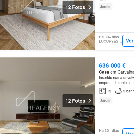
12 Fotos
Jardim
Há 30+ dias
Ver
LUXURYESTATE
636 000 €
Casa
em Carvalhal
Inserido numa envolve
empreendimento combi
comodidades do dia a
T3
3
banh
12 Fotos
Jardim
Há 30+ dias