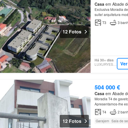
Casa
em Abade de 
Exclusiva Moradia d
suite! arquitetura m
energética e localiz
T3
3
banh
12 Fotos
Há 30+ dias
Ver
LUXURYESTATE
504 000 €
Casa
em Abade de 
Moradia T4 de gaveto
Apresentamos-lhe est
residencial calma e 
T4
2
banh
12 Fotos
Garajem
Sala de se