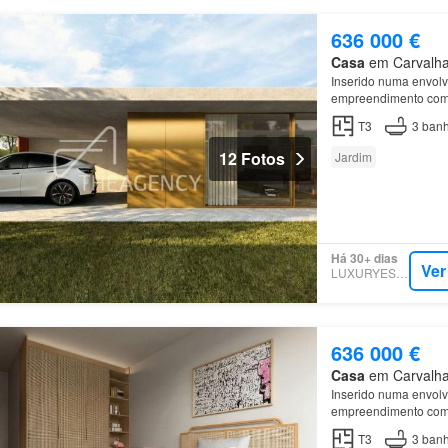
636 000 €
Casa
em Carvalhal
Inserido numa envolve
empreendimento combi
comodidades do dia a
T3
3
banh
12 Fotos
Jardim
Há 30+ dias
Ver
LUXURYESTATE
636 000 €
Casa
em Carvalhal
Inserido numa envolve
empreendimento combi
comodidades do dia a
T3
3
banh