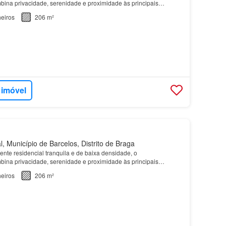
na privacidade, serenidade e proximidade às principais
 dia, proporcionando um estilo de vida equilibrado onde con…
eiros
206 m²
 imóvel
, Município de Barcelos, Distrito de Braga
nte residencial tranquila e de baixa densidade, o
na privacidade, serenidade e proximidade às principais
 dia, proporcionando um estilo de vida equilibrado onde con…
eiros
206 m²