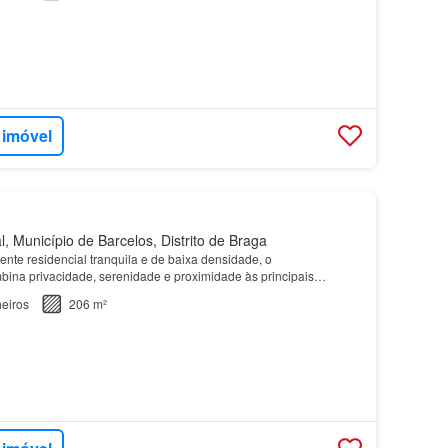
 imóvel
, Município de Barcelos, Distrito de Braga
nte residencial tranquila e de baixa densidade, o
na privacidade, serenidade e proximidade às principais
 dia, proporcionando um estilo de vida equilibrado onde con…
eiros
206 m²