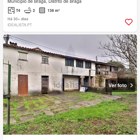
Município de Braga, Distrito de Braga
T4
2
136 m²
Há 30+ dias
IDEALISTA.PT
Ver foto