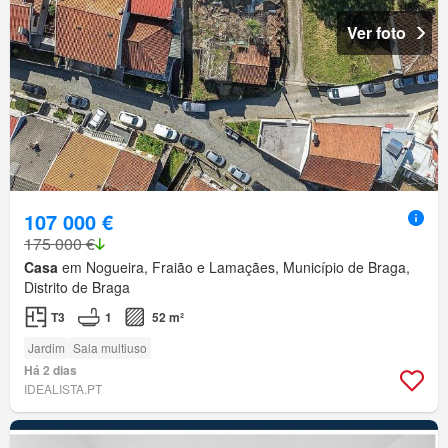
Ver foto
107 000 €
175 000 €
Casa
em Nogueira, Fraião e Lamaçães, Município de Braga,
Distrito de Braga
T3
1
52 m²
Jardim
Sala multiuso
Há 2 dias
IDEALISTA.PT