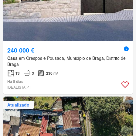
240 000 €
Casa
em Crespos e Pousada, Município de Braga, Distrito de
Braga
T3
3
230 m²
Há 8 dias
IDEALISTA.PT
Atualizado