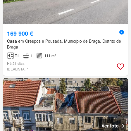
169 900 €
Casa
em Crespos e Pousada, Município de Braga, Distrito de
Braga
T1
1
111 m²
Há 21 dias
IDEALISTA.PT
Ver foto