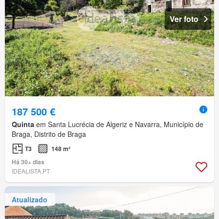
Ver foto
187 500 €
Quinta
em Santa Lucrécia de Algeriz e Navarra, Município de
Braga, Distrito de Braga
T3
148 m²
Há 30+ dias
IDEALISTA.PT
Atualizado