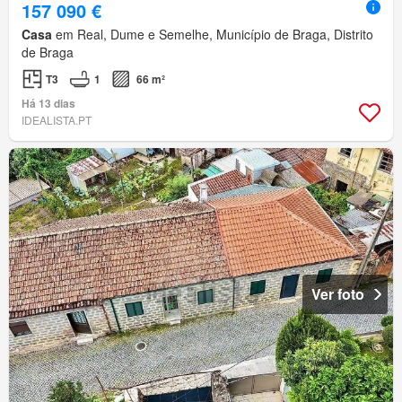
157 090 €
Casa
em Real, Dume e Semelhe, Município de Braga, Distrito
de Braga
T3
1
66 m²
Há 13 dias
IDEALISTA.PT
Ver foto