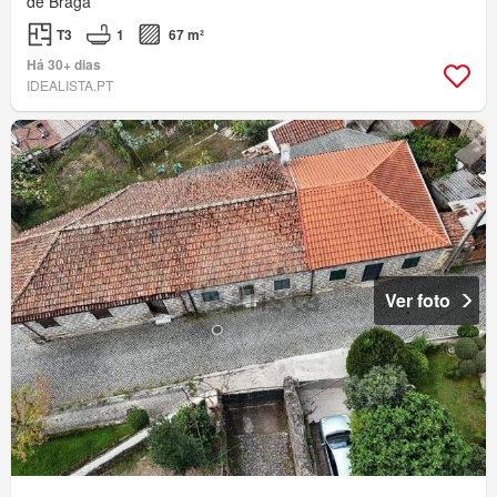
de Braga
T3
1
67 m²
Há 30+ dias
IDEALISTA.PT
Ver foto