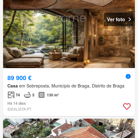
Ver foto
89 900 €
Casa
em Sobreposta, Município de Braga, Distrito de Braga
T4
5
130 m²
Há 14 dias
IDEALISTA.PT