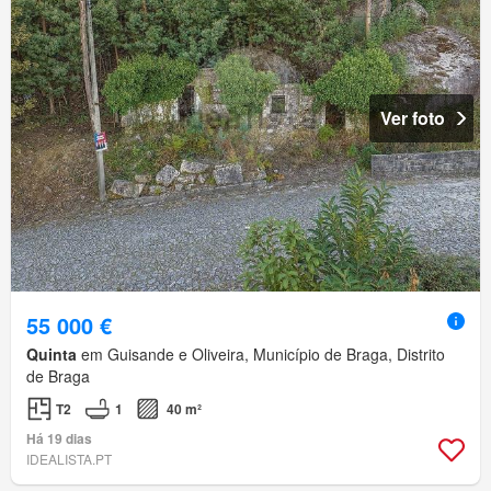
Ver foto
55 000 €
Quinta
em Guisande e Oliveira, Município de Braga, Distrito
de Braga
T2
1
40 m²
Há 19 dias
IDEALISTA.PT