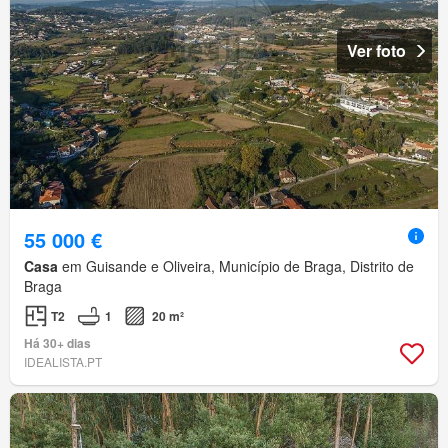
Ver foto
55 000 €
Casa
em Guisande e Oliveira, Município de Braga, Distrito de
Braga
T2
1
20 m²
Há 30+ dias
IDEALISTA.PT