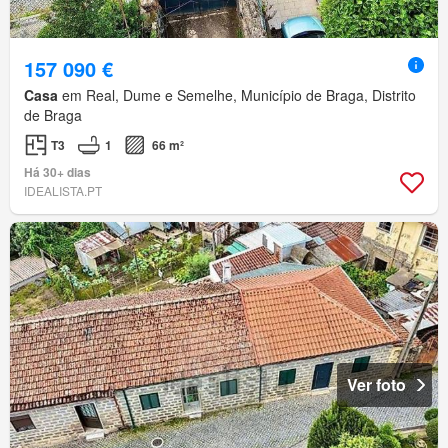
157 090 €
Casa
em Real, Dume e Semelhe, Município de Braga, Distrito
de Braga
T3
1
66 m²
Há 30+ dias
IDEALISTA.PT
Ver foto