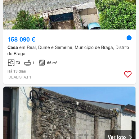
158 090 €
Casa
em Real, Dume e Semelhe, Município de Braga, Distrito
de Braga
T3
1
66 m²
Há 13 dias
IDEALISTA.PT
Ver foto