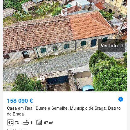
Ver foto
158 090 €
Casa
em Real, Dume e Semelhe, Município de Braga, Distrito
de Braga
T3
1
67 m²