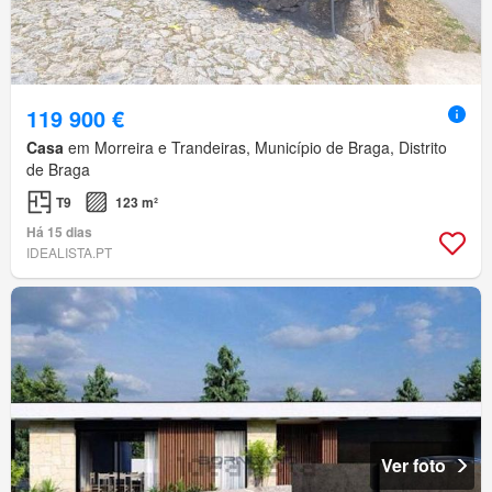
119 900 €
Casa
em Morreira e Trandeiras, Município de Braga, Distrito
de Braga
T9
123 m²
Há 15 dias
IDEALISTA.PT
Ver foto