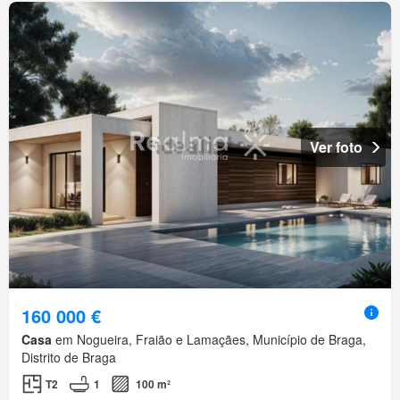
Ver foto
160 000 €
Casa
em Nogueira, Fraião e Lamaçães, Município de Braga,
Distrito de Braga
T2
1
100 m²