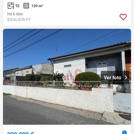
T2
120 m²
Há 6 dias
IDEALISTA.PT
Ver foto
200 000 €