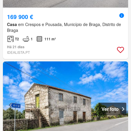
169 900 €
Casa
em Crespos e Pousada, Município de Braga, Distrito de
Braga
T2
1
111 m²
Há 21 dias
IDEALISTA.PT
Ver foto