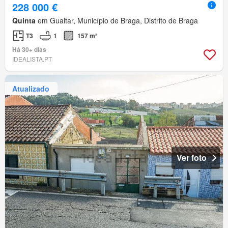
228 000 €
Quinta
em Gualtar, Município de Braga, Distrito de Braga
T3
1
157 m²
Há 30+ dias
IDEALISTA.PT
Atualizado
Ver foto