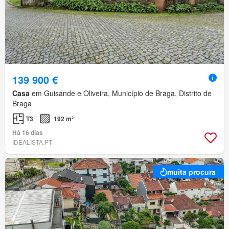
139 900 €
Casa
em Guisande e Oliveira, Município de Braga, Distrito de
Braga
T3
192 m²
Há 16 dias
IDEALISTA.PT
muita procura