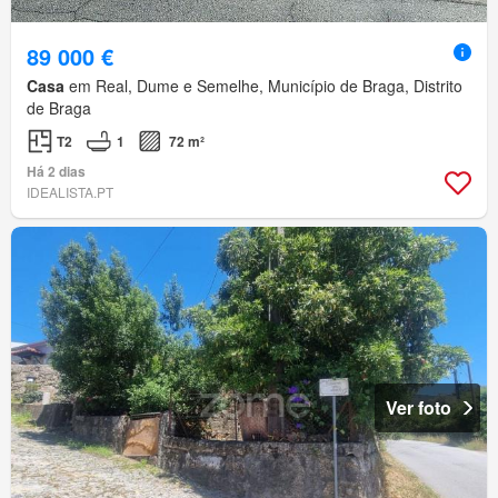
89 000 €
Casa
em Real, Dume e Semelhe, Município de Braga, Distrito
de Braga
T2
1
72 m²
Há 2 dias
IDEALISTA.PT
Ver foto