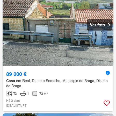
Ver foto
89 000 €
Casa
em Real, Dume e Semelhe, Município de Braga, Distrito
de Braga
T3
1
73 m²
Há 2 dias
IDEALISTA.PT