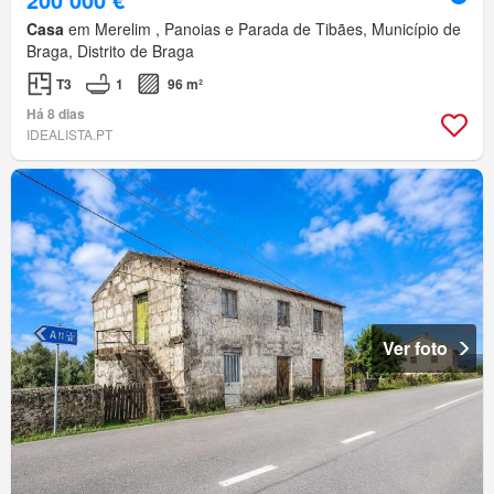
Casa
em Merelim , Panoias e Parada de Tibães, Município de
Braga, Distrito de Braga
T3
1
96 m²
Há 8 dias
IDEALISTA.PT
Ver foto