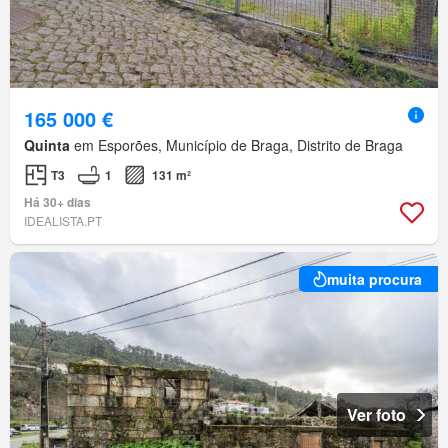
165 000 €
Quinta
em Esporões, Município de Braga, Distrito de Braga
T3
1
131 m²
Há 30+ dias
IDEALISTA.PT
muita procura
Ver foto