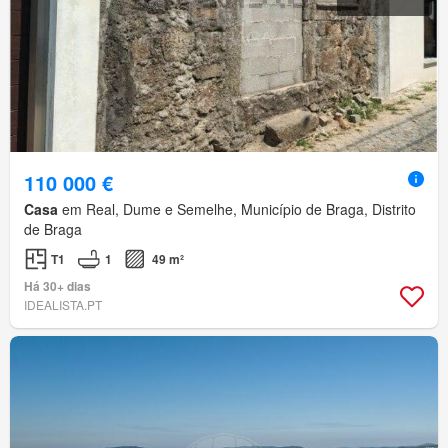
110 000 €
Casa
em Real, Dume e Semelhe, Município de Braga, Distrito
de Braga
T1
1
49 m²
Há 30+ dias
IDEALISTA.PT