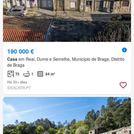
190 000 €
Casa
em Real, Dume e Semelhe, Município de Braga, Distrito
de Braga
T3
1
84 m²
Há 30+ dias
IDEALISTA.PT