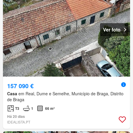
Ver foto
157 090 €
Casa
em Real, Dume e Semelhe, Município de Braga, Distrito
de Braga
T3
1
66 m²
Há 20 dias
IDEALISTA.PT