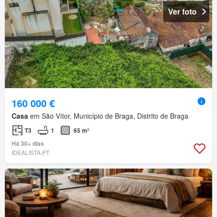
Ver foto
160 000 €
Casa
em São Vítor, Município de Braga, Distrito de Braga
T3
1
65 m²
Há 30+ dias
IDEALISTA.PT