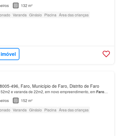
eiros
132 m²
ionado
Varanda
Ginásio
Piscina
Área das crianças
 imóvel
005-496, Faro, Município de Faro, Distrito de Faro
52m2 e varanda de 22m2, em novo empreendimento, em
Faro
…
eiros
152 m²
ionado
Varanda
Ginásio
Piscina
Área das crianças