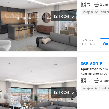
T2
2
banh
Garajem
Ar Condic
12 Fotos
Há 5 dias
Ver
LUXURYESTATE
665 500 €
Apartamento
em 8
Apartamento
T3
de 1
T3
3
banh
Garajem
Ar Condic
12 Fotos