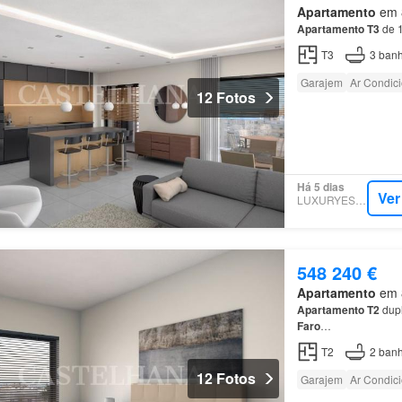
Apartamento
em 8
Apartamento
T3
de 1
T3
3
banh
Garajem
Ar Condic
12 Fotos
Há 5 dias
Ver
LUXURYESTATE
548 240 €
Apartamento
em 8
Apartamento
T2
dupl
Faro
…
T2
2
banh
12 Fotos
Garajem
Ar Condic