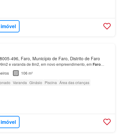
 imóvel
005-496, Faro, Município de Faro, Distrito de Faro
9m2 e varanda de 8m2, em novo empreendimento, em
Faro
…
eiros
106 m²
ionado
Varanda
Ginásio
Piscina
Área das crianças
 imóvel