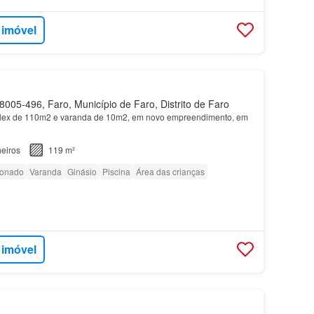
 imóvel
005-496, Faro, Município de Faro, Distrito de Faro
ex de 110m2 e varanda de 10m2, em novo empreendimento, em
eiros
119 m²
ionado
Varanda
Ginásio
Piscina
Área das crianças
 imóvel