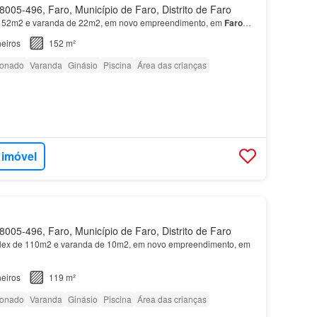
005-496, Faro, Município de Faro, Distrito de Faro
52m2 e varanda de 22m2, em novo empreendimento, em
Faro
…
eiros
152 m²
ionado
Varanda
Ginásio
Piscina
Área das crianças
 imóvel
005-496, Faro, Município de Faro, Distrito de Faro
ex de 110m2 e varanda de 10m2, em novo empreendimento, em
eiros
119 m²
ionado
Varanda
Ginásio
Piscina
Área das crianças