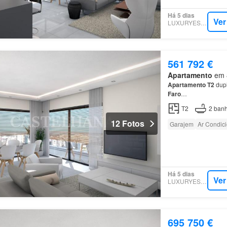
Há 5 dias
Ver
LUXURYESTATE
561 792 €
Apartamento
em 8
Apartamento
T2
dupl
Faro
…
T2
2
banh
12 Fotos
Garajem
Ar Condic
Há 5 dias
Ver
LUXURYESTATE
695 750 €