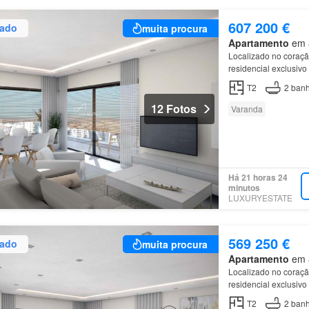
607 200 €
zado
muita procura
Apartamento
em 8
Localizado no coraç
residencial exclusiv
unidades do Palácio 
T2
2
banh
12 Fotos
Varanda
Há 21 horas 24
minutos
LUXURYESTATE
569 250 €
zado
muita procura
Apartamento
em 8
Localizado no coraç
residencial exclusiv
unidades do Palácio 
T2
2
banh