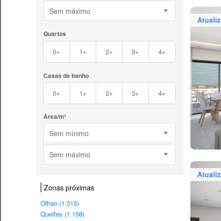
Sem máximo
Atuali
Quartos
0+
1+
2+
3+
4+
Casas de banho
0+
1+
2+
3+
4+
Área/m²
Sem mínimo
Sem máximo
Atuali
Zonas próximas
Olhao (1 315)
Quelfes (1 158)