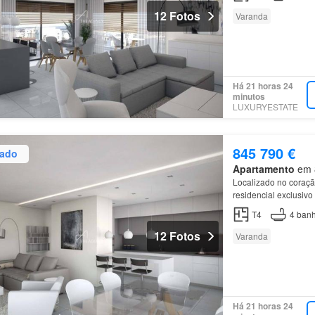
12 Fotos
Varanda
Há 21 horas 24
minutos
LUXURYESTATE
845 790 €
zado
Apartamento
em 8
Localizado no coraç
residencial exclusiv
unidades do Palácio 
T4
4
banh
12 Fotos
Varanda
Há 21 horas 24