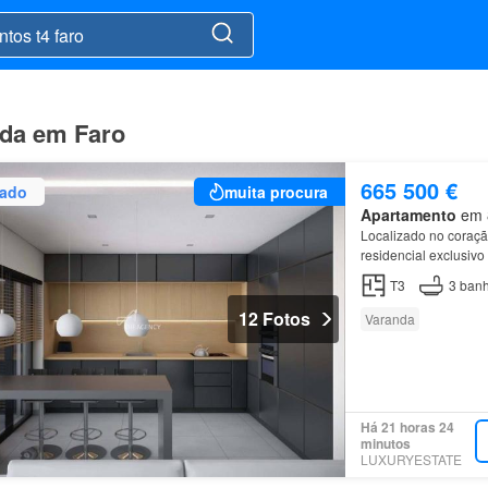
nda em Faro
665 500 €
zado
muita procura
Apartamento
em 8
Localizado no coraç
residencial exclusiv
unidades do Palácio 
T3
3
banh
12 Fotos
Varanda
Há 21 horas 24
minutos
LUXURYESTATE