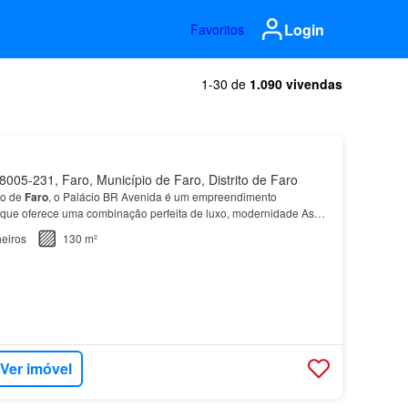
Login
Favoritos
1-30 de
1.090 vivendas
005-231, Faro, Município de Faro, Distrito de Faro
ão de
Faro
, o Palácio BR Avenida é um empreendimento
o que oferece uma combinação perfeita de luxo, modernidade As
BR Avenida variam em tipologia, de T1 a
T4
, com var…
eiros
130 m²
Ver imóvel