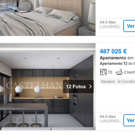
Há 5 dias
Ver
LUXURYESTATE
487 025 €
Apartamento
em 8
Apartamento
T2
de 9
T2
2
banh
Garajem
Ar Condic
12 Fotos
Há 5 dias
Ver
LUXURYESTATE