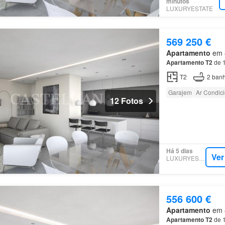
minutos
LUXURYESTATE
569 250 €
Apartamento
em 8
Apartamento
T2
de 1
T2
2
banh
Garajem
Ar Condic
12 Fotos
Há 5 dias
Ver
LUXURYESTATE
556 600 €
Apartamento
em 8
Apartamento
T2
de 1