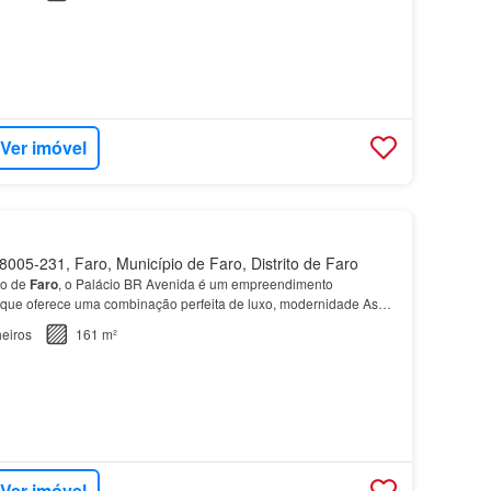
Ver imóvel
005-231, Faro, Município de Faro, Distrito de Faro
ão de
Faro
, o Palácio BR Avenida é um empreendimento
o que oferece uma combinação perfeita de luxo, modernidade As
BR Avenida variam em tipologia, de T1 a
T4
, com var…
eiros
161 m²
Ver imóvel