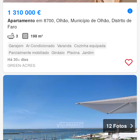
1 310 000 €
Apartamento
em 8700, Olhão, Município de Olhão, Distrito de
Faro
3
198 m²
Garajem
Ar Condicionado
Varanda
Cozinha equipada
Parcialmente mobiliado
Ginásio
Piscina
Jardim
Há 30+ dias
GREEN-ACRES
12 Fotos