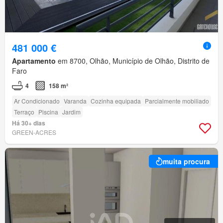
481 000 €
Apartamento
em 8700, Olhão, Município de Olhão, Distrito de
Faro
4
158 m²
Ar Condicionado
Varanda
Cozinha equipada
Parcialmente mobiliado
Terraço
Piscina
Jardim
Há 30+ dias
GREEN-ACRES
muita procura