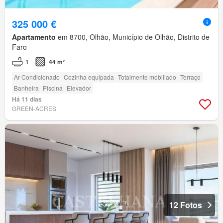
325 000 €
Apartamento
em 8700, Olhão, Município de Olhão, Distrito de
Faro
1
44 m²
Ar Condicionado
Cozinha equipada
Totalmente mobiliado
Terraço
Banheira
Piscina
Elevador
Há 11 dias
GREEN-ACRES
12 Fotos