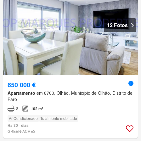
12 Fotos
650 000 €
Apartamento
em 8700, Olhão, Município de Olhão, Distrito de
Faro
2
102 m²
Ar Condicionado
Totalmente mobiliado
Há 30+ dias
GREEN-ACRES