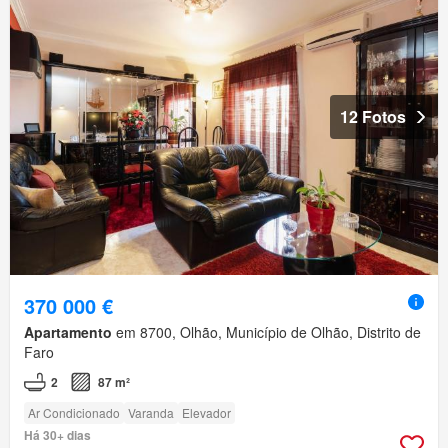
12 Fotos
370 000 €
Apartamento
em 8700, Olhão, Município de Olhão, Distrito de
Faro
2
87 m²
Ar Condicionado
Varanda
Elevador
Há 30+ dias