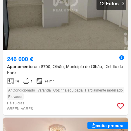
12 Fotos
246 000 €
Apartamento
em 8700, Olhão, Município de Olhão, Distrito de
Faro
T4
1
74 m²
Ar Condicionado
Varanda
Cozinha equipada
Parcialmente mobiliado
Elevador
Há 13 dias
GREEN-ACRES
muita procura