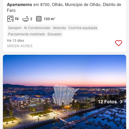
Apartamento
em 8700, Olhão, Município de Olhão, Distrito de
Faro
T6
2
133 m²
Garajem
Ar Condicionado
Varanda
Cozinha equipada
Parcialmente mobiliado
Elevador
Há 13 dias
GREEN-ACRES
12 Fotos