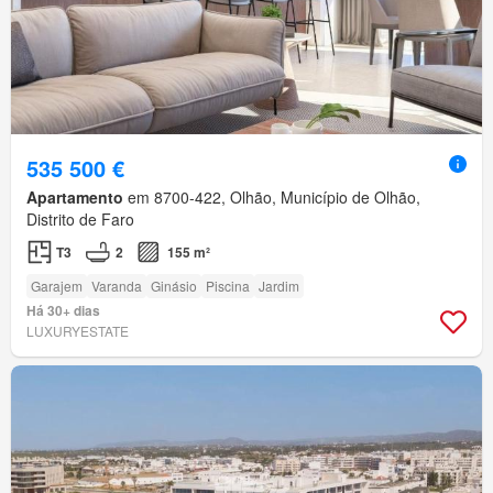
535 500 €
Apartamento
em 8700-422, Olhão, Município de Olhão,
Distrito de Faro
T3
2
155 m²
Garajem
Varanda
Ginásio
Piscina
Jardim
Há 30+ dias
LUXURYESTATE