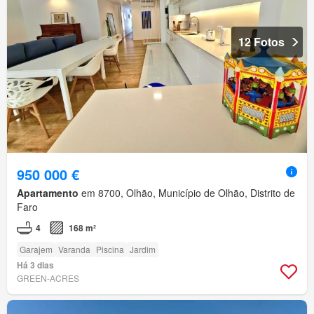
12 Fotos
950 000 €
Apartamento
em 8700, Olhão, Município de Olhão, Distrito de
Faro
4
168 m²
Garajem
Varanda
Piscina
Jardim
Há 3 dias
GREEN-ACRES