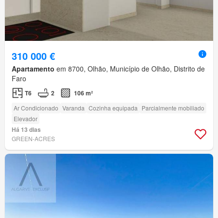
310 000 €
Apartamento
em 8700, Olhão, Município de Olhão, Distrito de
Faro
T6
2
106 m²
Ar Condicionado
Varanda
Cozinha equipada
Parcialmente mobiliado
Elevador
Há 13 dias
GREEN-ACRES