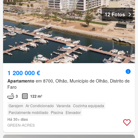
12 Fotos
1 200 000 €
Apartamento
em 8700, Olhão, Município de Olhão, Distrito de
Faro
3
122 m²
Garajem
Ar Condicionado
Varanda
Cozinha equipada
Parcialmente mobiliado
Piscina
Elevador
Há 30+ dias
GREEN-ACRES