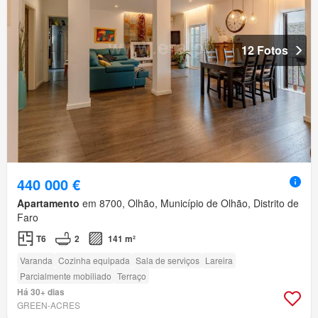
12 Fotos
440 000 €
Apartamento
em 8700, Olhão, Município de Olhão, Distrito de
Faro
T6
2
141 m²
Varanda
Cozinha equipada
Sala de serviços
Lareira
Parcialmente mobiliado
Terraço
Há 30+ dias
GREEN-ACRES