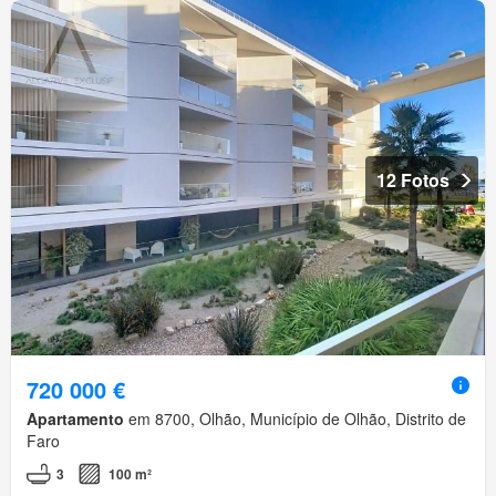
12 Fotos
720 000 €
Apartamento
em 8700, Olhão, Município de Olhão, Distrito de
Faro
3
100 m²