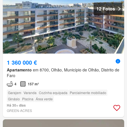
12 Fotos
1 360 000 €
Apartamento
em 8700, Olhão, Município de Olhão, Distrito de
Faro
4
157 m²
Garajem
Varanda
Cozinha equipada
Parcialmente mobiliado
Ginásio
Piscina
Área verde
Há 30+ dias
GREEN-ACRES