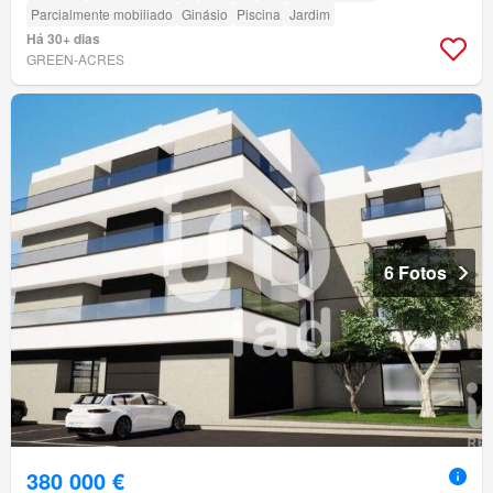
Parcialmente mobiliado
Ginásio
Piscina
Jardim
Há 30+ dias
GREEN-ACRES
6 Fotos
380 000 €