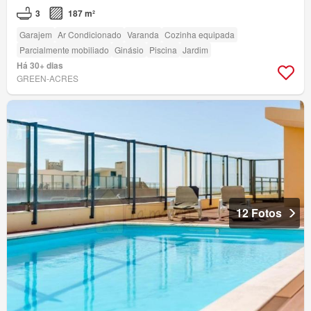
3
187 m²
Garajem
Ar Condicionado
Varanda
Cozinha equipada
Parcialmente mobiliado
Ginásio
Piscina
Jardim
Há 30+ dias
GREEN-ACRES
12 Fotos