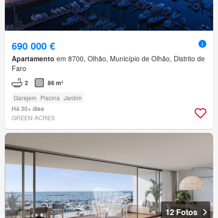
690 000 €
Apartamento
em 8700, Olhão, Município de Olhão, Distrito de
Faro
2
86 m²
Garajem
Piscina
Jardim
Há 30+ dias
GREEN-ACRES
12 Fotos