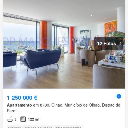
12 Fotos
1 250 000 €
Apartamento
em 8700, Olhão, Município de Olhão, Distrito de
Faro
3
122 m²
Varanda
Cozinha equipada
Vista panorâmica