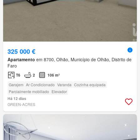
325 000 €
Apartamento
em 8700, Olhão, Município de Olhão, Distrito de
Faro
T6
2
106 m²
Garajem
Ar Condicionado
Varanda
Cozinha equipada
Parcialmente mobiliado
Elevador
Há 12 dias
GREEN-ACRES