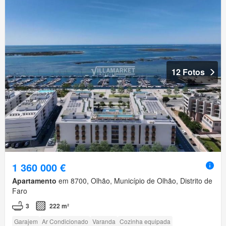
12 Fotos
1 360 000 €
Apartamento
em 8700, Olhão, Município de Olhão, Distrito de
Faro
3
222 m²
Garajem
Ar Condicionado
Varanda
Cozinha equipada