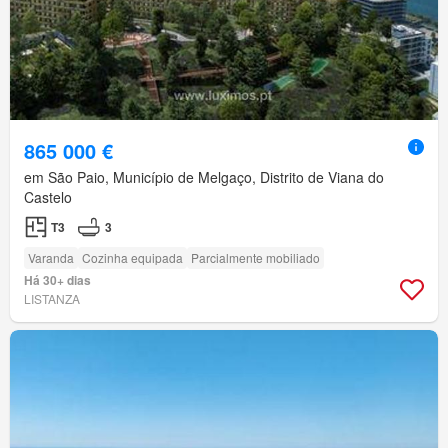
865 000 €
em São Paio, Município de Melgaço, Distrito de Viana do
Castelo
T3
3
Varanda
Cozinha equipada
Parcialmente mobiliado
Há 30+ dias
LISTANZA