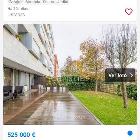
Garajem
Varanda
Sauna
Jardim
Há 30+ dias
LISTANZA
Ver foto
525 000 €