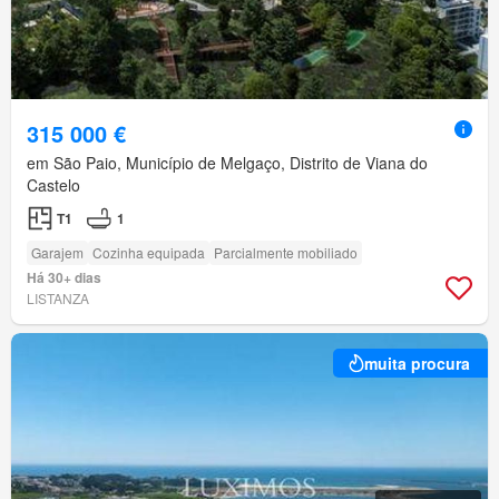
315 000 €
em São Paio, Município de Melgaço, Distrito de Viana do
Castelo
T1
1
Garajem
Cozinha equipada
Parcialmente mobiliado
Há 30+ dias
LISTANZA
muita procura