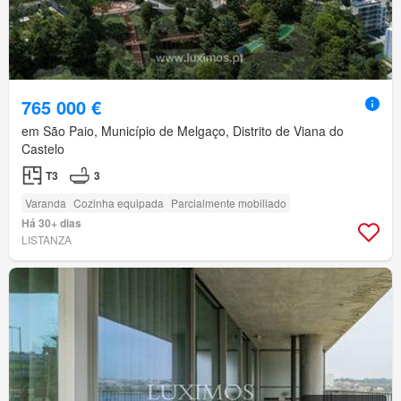
765 000 €
em São Paio, Município de Melgaço, Distrito de Viana do
Castelo
T3
3
Varanda
Cozinha equipada
Parcialmente mobiliado
Há 30+ dias
LISTANZA