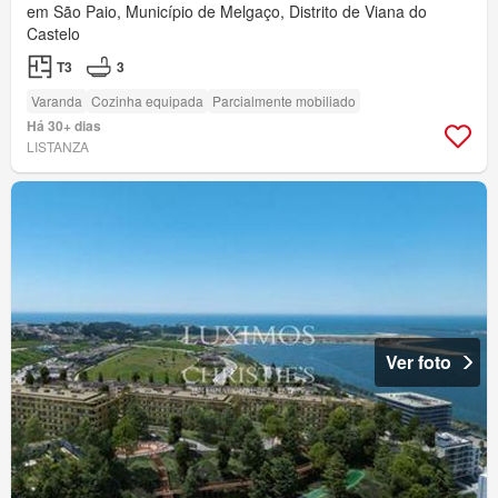
em São Paio, Município de Melgaço, Distrito de Viana do
Castelo
T3
3
Varanda
Cozinha equipada
Parcialmente mobiliado
Há 30+ dias
LISTANZA
Ver foto