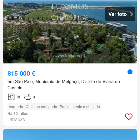
Ver foto
815 000 €
em São Paio, Município de Melgaço, Distrito de Viana do
Castelo
T3
3
Varanda
Cozinha equipada
Parcialmente mobiliado
Há 30+ dias
LISTANZA