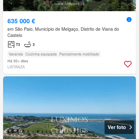
635 000 €
em São Paio, Município de Melgaço, Distrito de Viana do
Castelo
T3
3
Varanda
Cozinha equipada
Parcialmente mobiliado
Há 30+ dias
LISTANZA
Ver foto