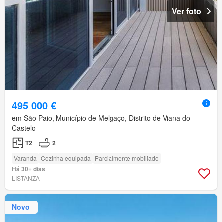
Ver foto
495 000 €
em São Paio, Município de Melgaço, Distrito de Viana do
Castelo
T2
2
Varanda
Cozinha equipada
Parcialmente mobiliado
Há 30+ dias
LISTANZA
Novo