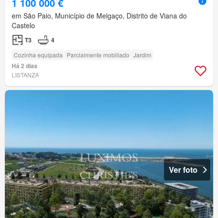
1 100 000 €
em São Paio, Município de Melgaço, Distrito de Viana do
Castelo
T3
4
Cozinha equipada
Parcialmente mobiliado
Jardim
Há 2 dias
LISTANZA
Ver foto