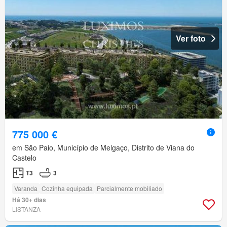
Ver foto
775 000 €
em São Paio, Município de Melgaço, Distrito de Viana do
Castelo
T3
3
Varanda
Cozinha equipada
Parcialmente mobiliado
Há 30+ dias
LISTANZA