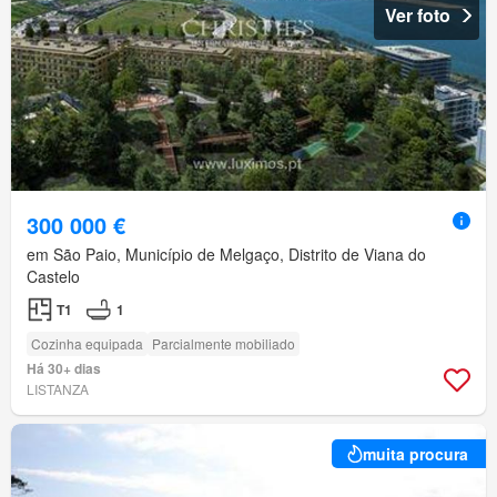
Ver foto
300 000 €
em São Paio, Município de Melgaço, Distrito de Viana do
Castelo
T1
1
Cozinha equipada
Parcialmente mobiliado
Há 30+ dias
LISTANZA
muita procura