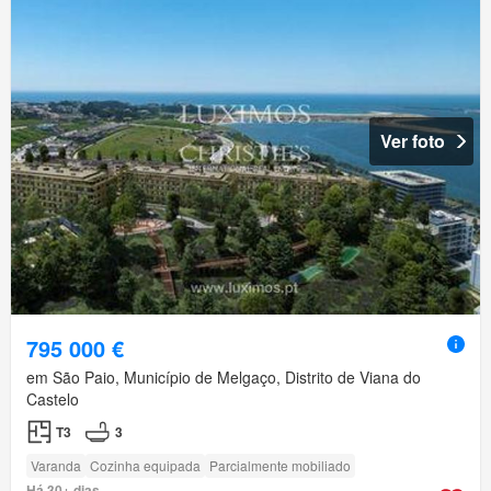
Ver foto
795 000 €
em São Paio, Município de Melgaço, Distrito de Viana do
Castelo
T3
3
Varanda
Cozinha equipada
Parcialmente mobiliado
Há 30+ dias