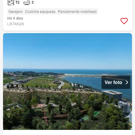
T2
2
Garajem
Cozinha equipada
Parcialmente mobiliado
Há 9 dias
LISTANZA
Ver foto