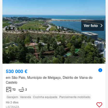
Ver foto
530 000 €
em São Paio, Município de Melgaço, Distrito de Viana do
Castelo
T2
2
Garajem
Varanda
Cozinha equipada
Parcialmente mobiliado
Há 2 dias
LISTANZA