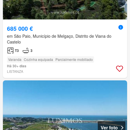
685 000 €
em São Paio, Município de Melgaço, Distrito de Viana do
Castelo
T3
3
Varanda
Cozinha equipada
Parcialmente mobiliado
Há 30+ dias
LISTANZA
Ver foto