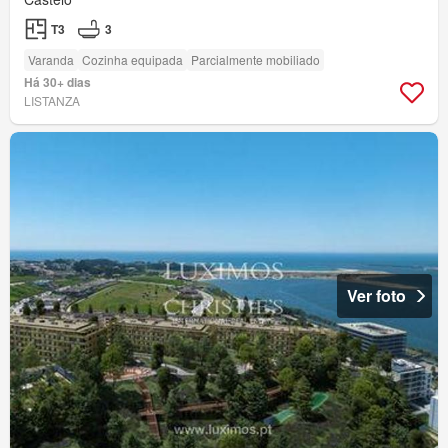
T3
3
Varanda
Cozinha equipada
Parcialmente mobiliado
Há 30+ dias
LISTANZA
Ver foto