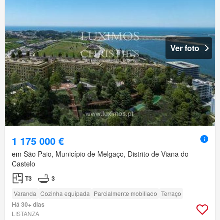
Ver foto
1 175 000 €
em São Paio, Município de Melgaço, Distrito de Viana do
Castelo
T3
3
Varanda
Cozinha equipada
Parcialmente mobiliado
Terraço
Há 30+ dias
LISTANZA