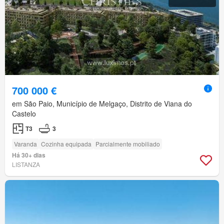
700 000 €
em São Paio, Município de Melgaço, Distrito de Viana do
Castelo
T3
3
Varanda
Cozinha equipada
Parcialmente mobiliado
Há 30+ dias
LISTANZA