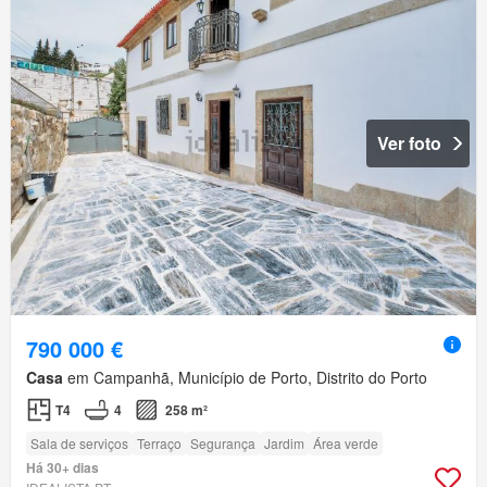
Ver foto
790 000 €
Casa
em Campanhã, Município de Porto, Distrito do Porto
T4
4
258 m²
Sala de serviços
Terraço
Segurança
Jardim
Área verde
Há 30+ dias