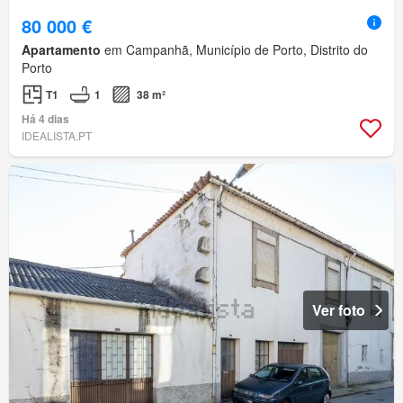
80 000 €
Apartamento
em Campanhã, Município de Porto, Distrito do
Porto
T1
1
38 m²
Há 4 dias
IDEALISTA.PT
Ver foto