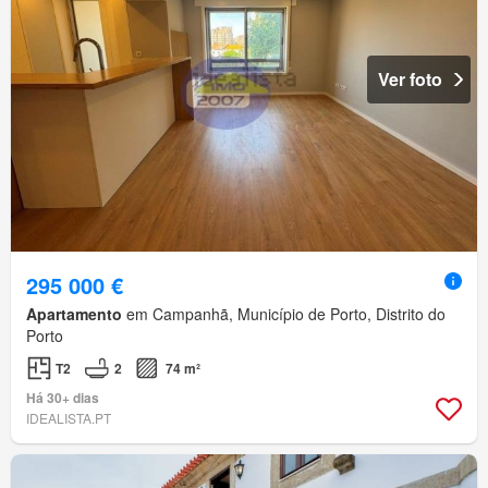
Ver foto
295 000 €
Apartamento
em Campanhã, Município de Porto, Distrito do
Porto
T2
2
74 m²
Há 30+ dias
IDEALISTA.PT