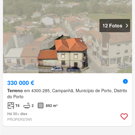
12 Fotos
330 000 €
Terreno
em 4300-285, Campanhã, Município de Porto, Distrito
do Porto
T4
2
892 m²
Há 30+ dias
PROPERSTAR