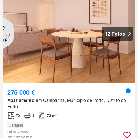
12 Fotos
275 000 €
Apartamento
em Campanhã, Município de Porto, Distrito do
Porto
T2
1
73 m²
Garajem
Há 30+ dias
PROPERSTAR