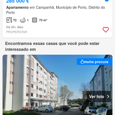
285 000 €
Apartamento
em Campanhã, Município de Porto, Distrito do
Porto
T2
1
70 m²
Há 30+ dias
PROPERSTAR
Encontramos essas casas que você pode estar
interessado em
muita procura
Ver foto