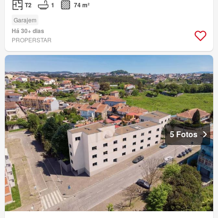
T2
1
74 m²
Garajem
Há 30+ dias
PROPERSTAR
5 Fotos