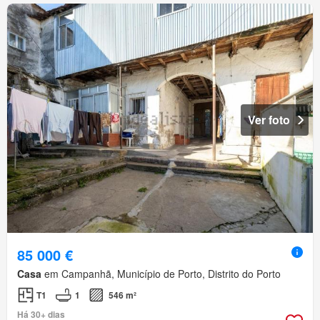
Ver foto
85 000 €
Casa
em Campanhã, Município de Porto, Distrito do Porto
T1
1
546 m²
Há 30+ dias