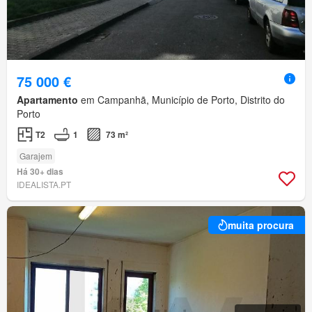
75 000 €
Apartamento
em Campanhã, Município de Porto, Distrito do
Porto
T2
1
73 m²
Garajem
Há 30+ dias
IDEALISTA.PT
muita procura