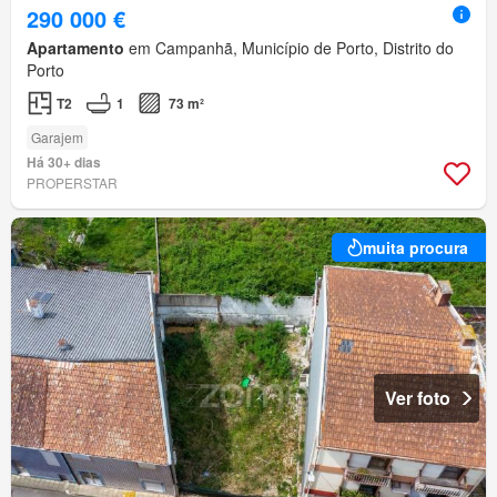
290 000 €
Apartamento
em Campanhã, Município de Porto, Distrito do
Porto
T2
1
73 m²
Garajem
Há 30+ dias
PROPERSTAR
muita procura
Ver foto