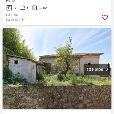
Porto
T2
1
95 m²
Há 1 dia
IDEALISTA.PT
12 Fotos