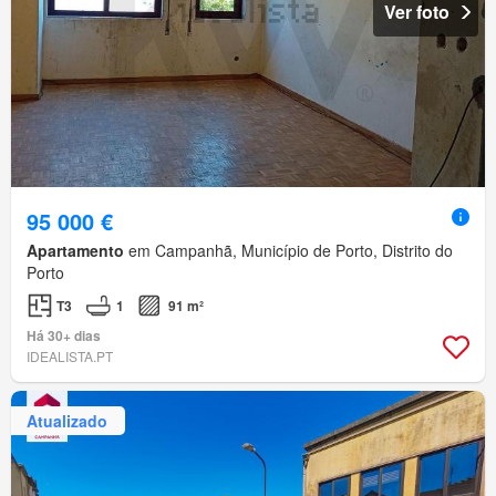
Ver foto
95 000 €
Apartamento
em Campanhã, Município de Porto, Distrito do
Porto
T3
1
91 m²
Há 30+ dias
IDEALISTA.PT
Atualizado