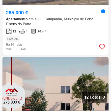
265 000 €
Apartamento
em 4300, Campanhã, Município de Porto,
Distrito do Porto
T2
1
70 m²
Garajem
Há 30+ dias
PROPERSTAR
12 Fotos