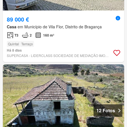
89 000 €
Casa
em Município de Vila Flor, Distrito de Bragança
T3
2
160 m²
Quintal
Terraço
Há 8 dias
SUPERCASA - LIDERCLASS SOCIEDADE DE MEDIAÇÃO IMOBILIÁRIA, LDA
12 Fotos