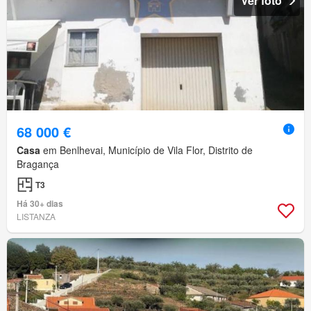
Ver foto
68 000 €
Casa
em Benlhevai, Município de Vila Flor, Distrito de
Bragança
T3
Há 30+ dias
LISTANZA