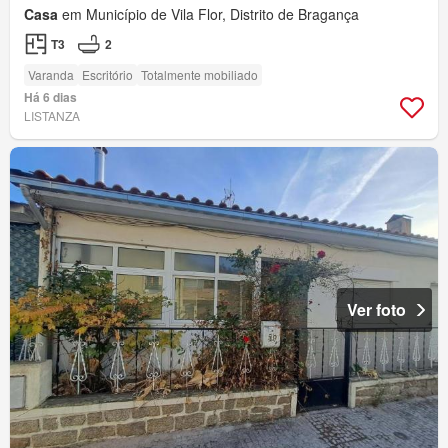
Casa
em Município de Vila Flor, Distrito de Bragança
T3
2
Varanda
Escritório
Totalmente mobiliado
Há 6 dias
LISTANZA
Ver foto