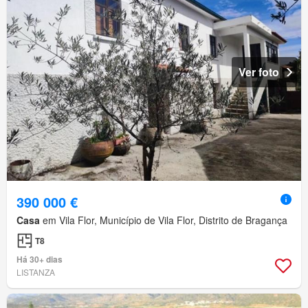
Ver foto
390 000 €
Casa
em Vila Flor, Município de Vila Flor, Distrito de Bragança
T8
Há 30+ dias
LISTANZA