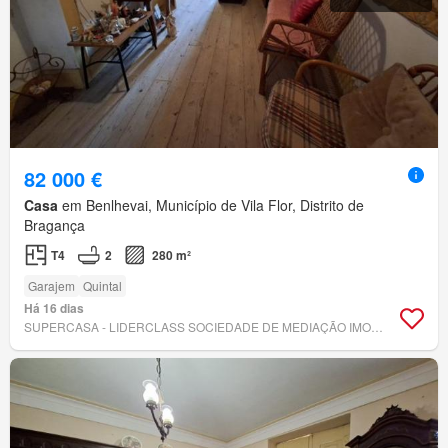
82 000 €
Casa
em Benlhevai, Município de Vila Flor, Distrito de
Bragança
T4
2
280 m²
Garajem
Quintal
Há 16 dias
SUPERCASA - LIDERCLASS SOCIEDADE DE MEDIAÇÃO IMOBILIÁRIA, LDA