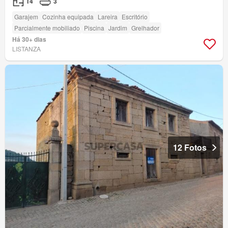
T4
3
Garajem
Cozinha equipada
Lareira
Escritório
Parcialmente mobiliado
Piscina
Jardim
Grelhador
Há 30+ dias
LISTANZA
12 Fotos