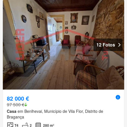
12 Fotos
82 000 €
97 500 €
Casa
em Benlhevai, Município de Vila Flor, Distrito de
Bragança
T4
2
280 m²