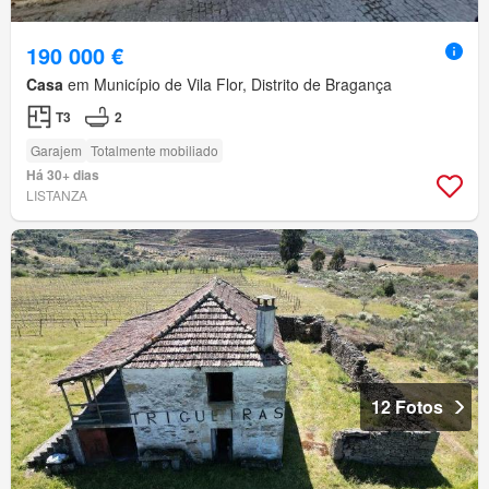
190 000 €
Casa
em Município de Vila Flor, Distrito de Bragança
T3
2
Garajem
Totalmente mobiliado
Há 30+ dias
LISTANZA
12 Fotos