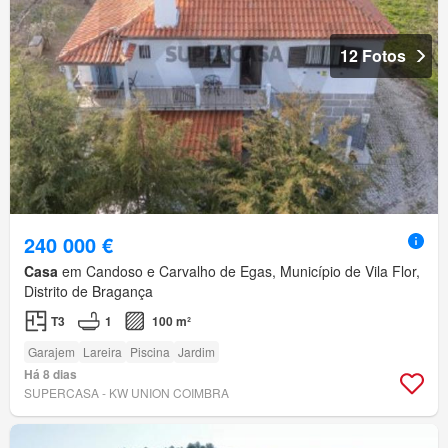
12 Fotos
240 000 €
Casa
em Candoso e Carvalho de Egas, Município de Vila Flor,
Distrito de Bragança
T3
1
100 m²
Garajem
Lareira
Piscina
Jardim
Há 8 dias
SUPERCASA - KW UNION COIMBRA