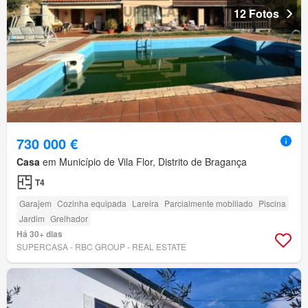
12 Fotos
730 000 €
Casa
em Município de Vila Flor, Distrito de Bragança
T4
Garajem
Cozinha equipada
Lareira
Parcialmente mobiliado
Piscina
Jardim
Grelhador
Há 30+ dias
SUPERCASA - RBC GROUP - REAL ESTATE