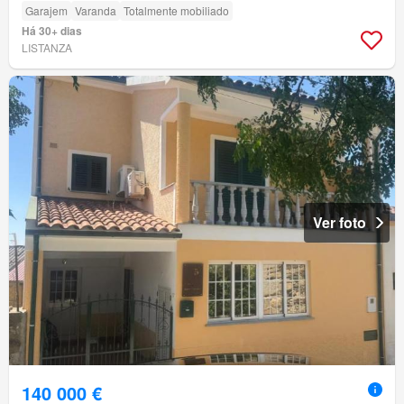
Garajem
Varanda
Totalmente mobiliado
Há 30+ dias
LISTANZA
Ver foto
140 000 €