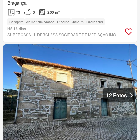
Bragança
T3
3
200 m²
Garajem
Ar Condicionado
Piscina
Jardim
Grelhador
Há 16 dias
SUPERCASA - LIDERCLASS SOCIEDADE DE MEDIAÇÃO IMOBILIÁRIA, LDA
12 Fotos