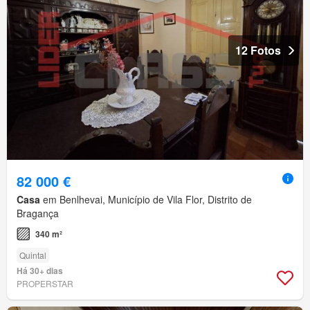
12 Fotos
82 000 €
Casa
em Benlhevai, Município de Vila Flor, Distrito de
Bragança
340 m²
Quintal
Há 30+ dias
PROPERSTAR