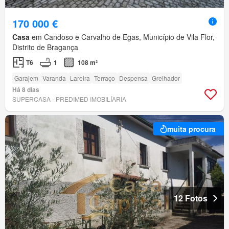
170 000 €
Casa
em Candoso e Carvalho de Egas, Município de Vila Flor,
Distrito de Bragança
T6
1
108 m²
Garajem
Varanda
Lareira
Terraço
Despensa
Grelhador
Há 8 dias
SUPERCASA - PREDIMED IMOBILÍARIA
muita procura
12 Fotos