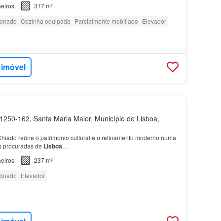
eiros
317 m²
ionado
Cozinha equipada
Parcialmente mobiliado
Elevador
 imóvel
250-162, Santa Maria Maior, Município de Lisboa,
hiado reúne o património cultural e o refinamento moderno numa
s procuradas de
Lisboa
…
eiros
237 m²
ionado
Elevador