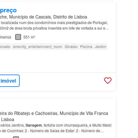
 preço
he, Município de Cascais, Distrito de Lisboa
localizada num dos condomínios mais prestigiados de Portugal,
0m2 de área bruta privativa inserida em lote de voltada a sul e
plantada num lote de 4.600m2 com uma ár…
heiros
551 m²
ionado
amenity_entertainment_room
Ginásio
Piscina
Jardim
 imóvel
ra do Ribatejo e Cachoeiras, Município de Vila Franca
e Lisboa
vários Jardins,
Garagem
, tertúlia com churrasqueira, e Muito Mais!
 de Cozinhas: 2 - Número de Salas de Estar: 2 - Número de
gem
coberta para 2 carros e estacionam…