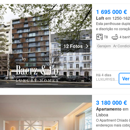
1 695 000 €
Loft
em 1250-162, 
Esta penthouse dupl
e discrição no cora
T8
4
banh
12 Fotos
Garajem
Ar Condic
Há 4 dias
Ver
LUXURYESTATE
3 180 000 €
Apartamento
em S
Lisboa
O Apartment Chiado L
endereços mais cobi