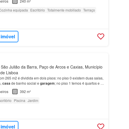
eiros
240 m²
Cozinha equipada
Escritório
Totalmente mobiliado
Terraço
 imóvel
São Julião da Barra, Paço de Arcos e Caxias, Município
o de Lisboa
m 265 m2 é dividida em dois pisos: no piso 0 existem duas salas,
a,
casa
de banho social e
garagem
; no piso 1 temos 4 quartos e 2
eiros
392 m²
critório
Piscina
Jardim
 imóvel