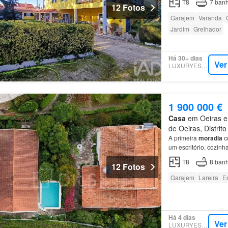
T8
7
banh
12 Fotos
Garajem
Varanda
Jardim
Grelhador
Há 30+ dias
Ver
LUXURYESTATE
1 900 000 €
Casa
em Oeiras e 
de Oeiras, Distrit
A primeira
moradia
co
um escritório, cozinh
casas
de banho.…
T8
8
banh
12 Fotos
Garajem
Lareira
Es
Há 4 dias
Ver
LUXURYESTATE