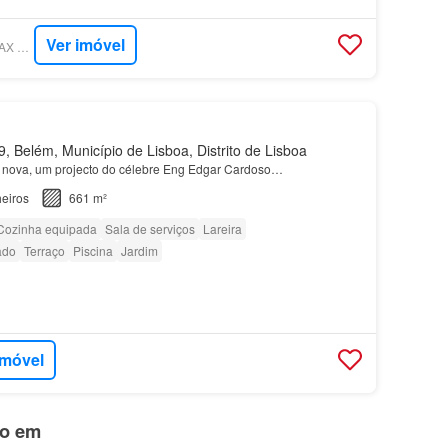
Ver imóvel
SUPERCASA - RE\MAX G4 OCIDENTAL
 Belém, Município de Lisboa, Distrito de Lisboa
 nova, um projecto do célebre Eng Edgar Cardoso…
eiros
661 m²
Cozinha equipada
Sala de serviços
Lareira
ado
Terraço
Piscina
Jardim
imóvel
do em