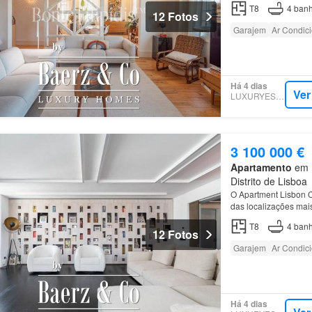
T8
4
banh
12 Fotos
Garajem
Ar Condic
Há 4 dias
Ver
LUXURYESTATE
3 100 000 €
Apartamento
em 1
Distrito de Lisboa
O Apartment Lisbon C
das localizações mai
T8
4
banh
12 Fotos
Garajem
Ar Condic
Há 4 dias