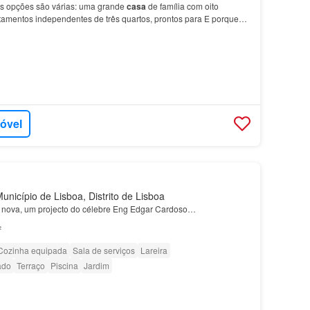
as opções são várias: uma grande
casa
de família com oito
rtamentos independentes de três quartos, prontos para E porque
estacionar é um luxo, a
garagem
dupla de uso…
móvel
nicípio de Lisboa, Distrito de Lisboa
 nova, um projecto do célebre Eng Edgar Cardoso…
²
Cozinha equipada
Sala de serviços
Lareira
ado
Terraço
Piscina
Jardim