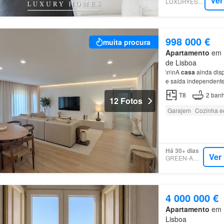
Ver
LUXURYESTATE
998 000 €
muita procura
Apartamento
em 1
de Lisboa
\n\nA
casa
ainda dis
e saída independen
T8
2
banh
12 Fotos
Garajem
Cozinha e
Há 30+ dias
Ver
GREEN-ACRES
4 000 000 €
Apartamento
em 1
Lisboa