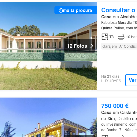
Consultar o
muita procura
Casa
em Alcabidec
Fabulosa
Moradia
T8 
Quinta
Patino, com 85
recém-concluída, im
T8
10
ban
12 Fotos
Garajem
Ar Condic
Há 21 dias
Ver
LUXURYESTATE
750 000 €
Casa
em Castanhei
de Xira, Distrito d
ou investimento, com 
de Banho: 7 - Número
Escritórios: 1 -
Gara