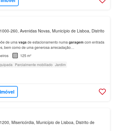
 imóvel
000-260, Avenidas Novas, Município de Lisboa, Distrito
põe de uma
vaga
de estacionamento numa
garagem
com entrada
tes, bem como de uma generosa arrecadação…
eiros
125 m²
quipada
Parcialmente mobiliado
Jardim
 imóvel
200, Misericórdia, Município de Lisboa, Distrito de