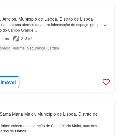
Arroios, Município de Lisboa, Distrito de Lisboa
ex em
Lisboa
oferece uma rara intersecção de espaço, perspetiva
ção do Campo Grande…
eiros
213 m²
ionado
Alarme
Segurança
Jardim
 imóvel
anta Maria Maior, Município de Lisboa, Distrito de
isbon coloca-o no coração de Santa Maria Maior, num dos
çados de
Lisboa
…