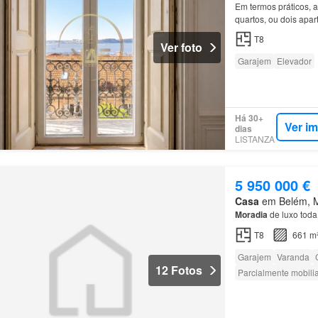
Em termos práticos, 
quartos, ou dois apa
em
Lisboa
histórica 
T8
Ver foto
Garajem
Elevador
Há 30+
Ver i
dias
LISTANZA
5 950 000 €
Casa
em Belém, Mu
Moradia
de luxo toda
T8
661 m
Garajem
Varanda
12 Fotos
Parcialmente mobili