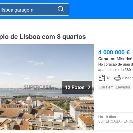
pio de Lisboa com 8 quartos
4 000 000 €
Casa
em Misericórd
No coração de uma d
apartamento de 380 m
propriedade conta a
T8
3
banh
12 Fotos
Garajem
Elevador
Há 19 dias