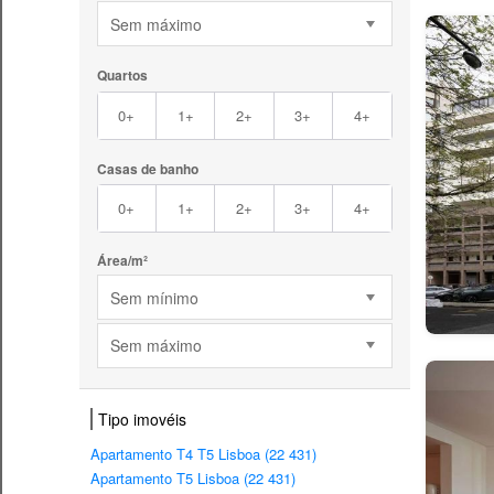
Sem máximo
Quartos
0+
1+
2+
3+
4+
Casas de banho
0+
1+
2+
3+
4+
Área/m²
Sem mínimo
Sem máximo
Tipo imovéis
Apartamento T4 T5 Lisboa (22 431)
Apartamento T5 Lisboa (22 431)