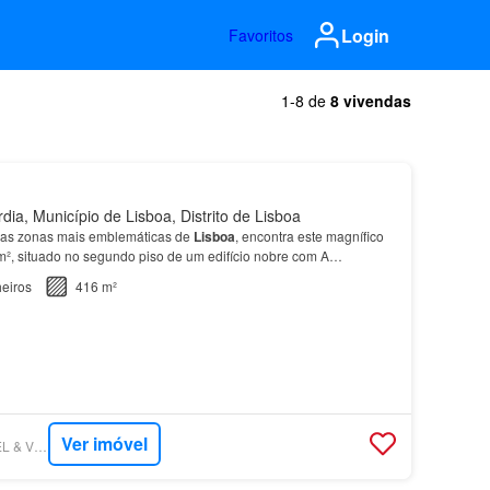
Login
Favoritos
1-8 de
8 vivendas
ia, Município de Lisboa, Distrito de Lisboa
as zonas mais emblemáticas de
Lisboa
, encontra este magnífico
², situado no segundo piso de um edifício nobre com A
inda com uma rara
garagem
dupla de acesso privado u…
eiros
416 m²
Ver imóvel
SUPERCASA - ENGEL & VÖLKERS LISBOA