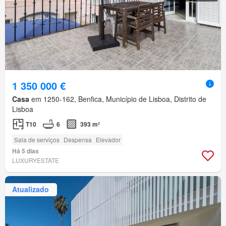
1 350 000 €
Casa
em 1250-162, Benfica, Município de Lisboa, Distrito de
Lisboa
T10
6
393 m²
Sala de serviços
Despensa
Elevador
Há 5 dias
LUXURYESTATE
Atualizado