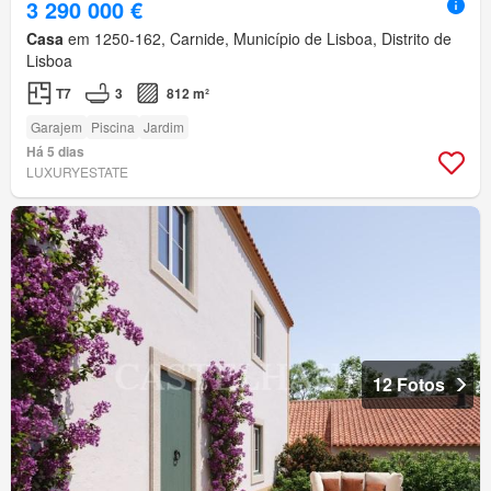
3 290 000 €
Casa
em 1250-162, Carnide, Município de Lisboa, Distrito de
Lisboa
T7
3
812 m²
Garajem
Piscina
Jardim
Há 5 dias
LUXURYESTATE
12 Fotos