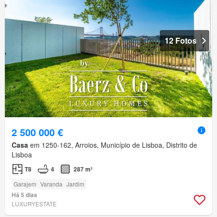
12 Fotos
2 500 000 €
Casa
em 1250-162, Arroios, Município de Lisboa, Distrito de
Lisboa
T8
4
287 m²
Garajem
Varanda
Jardim
Há 5 dias
LUXURYESTATE