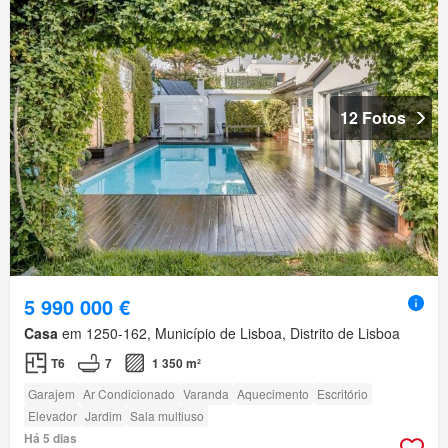
12 Fotos
5 990 000 €
Casa
em 1250-162, Município de Lisboa, Distrito de Lisboa
T6
7
1 350 m²
Garajem
Ar Condicionado
Varanda
Aquecimento
Escritório
Elevador
Jardim
Sala multiuso
Há 5 dias