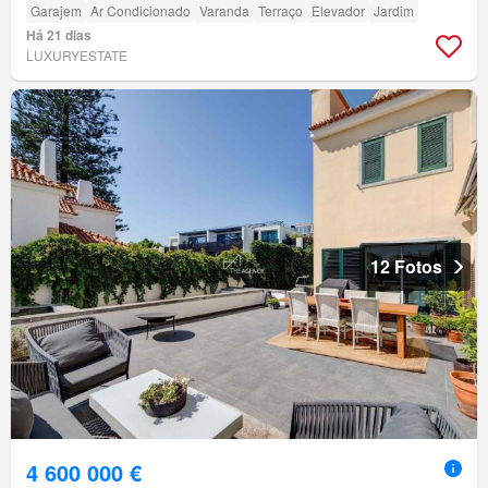
Garajem
Ar Condicionado
Varanda
Terraço
Elevador
Jardim
Há 21 dias
LUXURYESTATE
12 Fotos
4 600 000 €