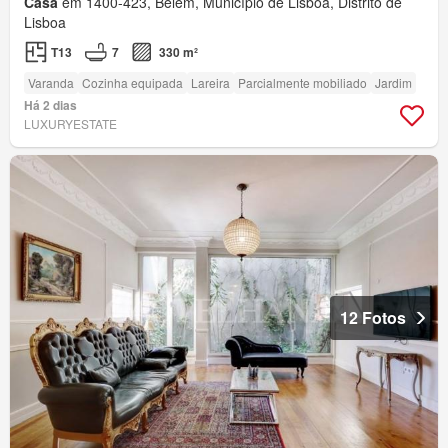
Casa
em 1400-423, Belém, Município de Lisboa, Distrito de
Lisboa
T13
7
330 m²
Varanda
Cozinha equipada
Lareira
Parcialmente mobiliado
Jardim
Há 2 dias
LUXURYESTATE
12 Fotos