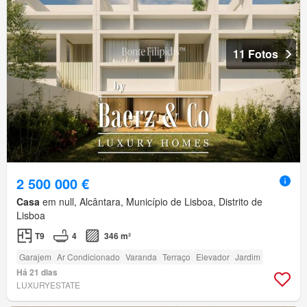
11 Fotos
2 500 000 €
Casa
em null, Alcântara, Município de Lisboa, Distrito de
Lisboa
T9
4
346 m²
Garajem
Ar Condicionado
Varanda
Terraço
Elevador
Jardim
Há 21 dias
LUXURYESTATE