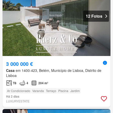
12 Fotos
3 000 000 €
Casa
em 1400-423, Belém, Município de Lisboa, Distrito de
Lisboa
T8
4
204 m²
Ar Condicionado
Varanda
Terraço
Piscina
Jardim
Há 2 dias
LUXURYESTATE