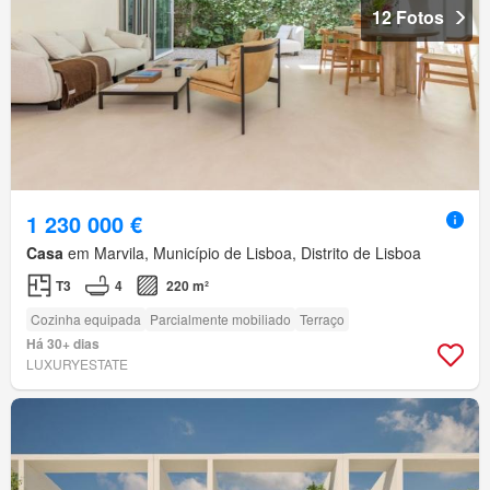
12 Fotos
1 230 000 €
Casa
em Marvila, Município de Lisboa, Distrito de Lisboa
T3
4
220 m²
Cozinha equipada
Parcialmente mobiliado
Terraço
Há 30+ dias
LUXURYESTATE