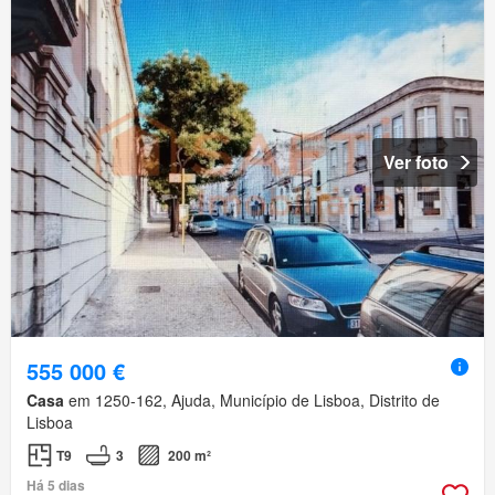
Ver foto
555 000 €
Casa
em 1250-162, Ajuda, Município de Lisboa, Distrito de
Lisboa
T9
3
200 m²
Há 5 dias