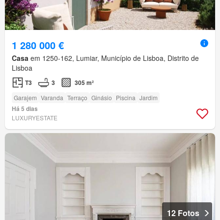
1 280 000 €
Casa
em 1250-162, Lumiar, Município de Lisboa, Distrito de
Lisboa
T3
3
305 m²
Garajem
Varanda
Terraço
Ginásio
Piscina
Jardim
Há 5 dias
LUXURYESTATE
12 Fotos