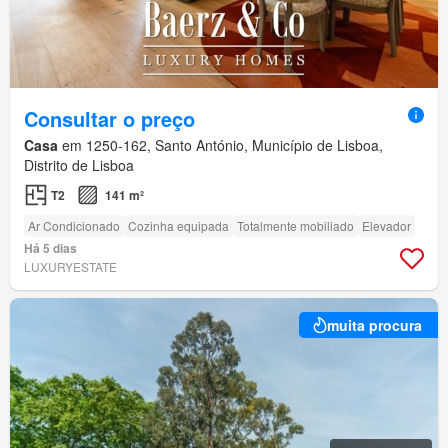
Consultar o preço
Casa
em 1250-162, Santo António, Município de Lisboa,
Distrito de Lisboa
T2
141 m²
Ar Condicionado
Cozinha equipada
Totalmente mobiliado
Elevador
Há 5 dias
LUXURYESTATE
muita procura