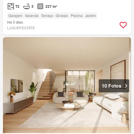
T2
3
227 m²
Garajem
Varanda
Terraço
Ginásio
Piscina
Jardim
Há 5 dias
LUXURYESTATE
10 Fotos