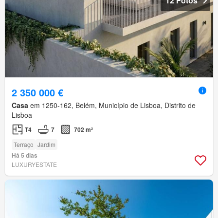
12 Fotos
2 350 000 €
Casa
em 1250-162, Belém, Município de Lisboa, Distrito de
Lisboa
T4
7
702 m²
Terraço
Jardim
Há 5 dias
LUXURYESTATE