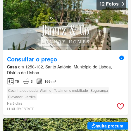
12 Fotos
Consultar o preço
Casa
em 1250-162, Santo António, Município de Lisboa,
Distrito de Lisboa
T5
3
166 m²
Cozinha equipada
Alarme
Totalmente mobiliado
Segurança
Elevador
Jardim
Há 5 dias
LUXURYESTATE
muita procura