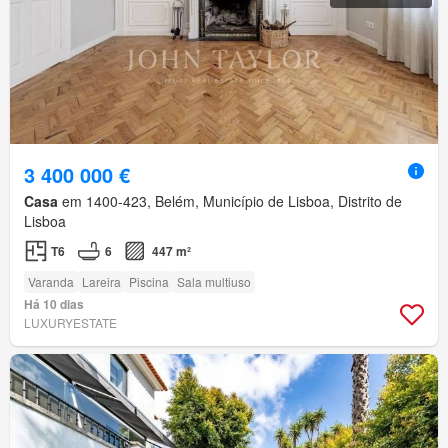
3 400 000 €
Casa
em 1400-423, Belém, Município de Lisboa, Distrito de
Lisboa
T6
6
447 m²
Varanda
Lareira
Piscina
Sala multiuso
Há 10 dias
LUXURYESTATE