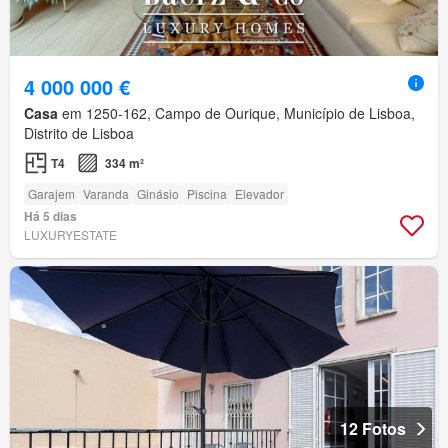
4 000 000 €
Casa
em 1250-162, Campo de Ourique, Município de Lisboa,
Distrito de Lisboa
T4
334 m²
Garajem
Varanda
Ginásio
Piscina
Elevador
Há 5 dias
LUXURYESTATE
12 Fotos