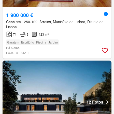
1 900 000 €
Casa
em 1250-162, Arroios, Município de Lisboa, Distrito de
Lisboa
T4
5
423 m²
Garajem
Escritório
Piscina
Jardim
Há 5 dias
LUXURYESTATE
12 Fotos