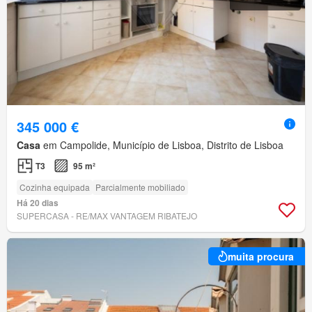
345 000 €
Casa
em Campolide, Município de Lisboa, Distrito de Lisboa
T3
95 m²
Cozinha equipada
Parcialmente mobiliado
Há 20 dias
SUPERCASA - RE/MAX VANTAGEM RIBATEJO
muita procura