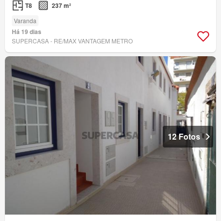
T8
237 m²
Varanda
Há 19 dias
SUPERCASA - RE/MAX VANTAGEM METRO
12 Fotos