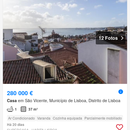
12 Fotos
280 000 €
Casa
em São Vicente, Município de Lisboa, Distrito de Lisboa
1
37 m²
Ar Condicionado
Varanda
Cozinha equipada
Parcialmente mobiliado
Há 20 dias
SUPERCASA - HABITA LISBOA