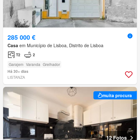
285 000 €
Casa
em Município de Lisboa, Distrito de Lisboa
T2
2
Garajem
Varanda
Grelhador
Há 30+ dias
LISTANZA
muita procura
12 Fotos