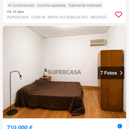
Ar Condicionado
Cozinha equipada
Totalmente mobiliado
Há 18 dias
SUPERCASA - CASA IN / MARIA RUI GONÇALVES - MEDIAÇÃO IMOBILIÁRIA, LDA
7 Fotos
710 000 €