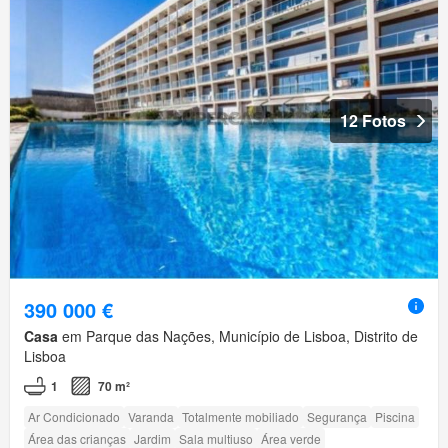
12 Fotos
390 000 €
Casa
em Parque das Nações, Município de Lisboa, Distrito de
Lisboa
1
70 m²
Ar Condicionado
Varanda
Totalmente mobiliado
Segurança
Piscina
Área das crianças
Jardim
Sala multiuso
Área verde