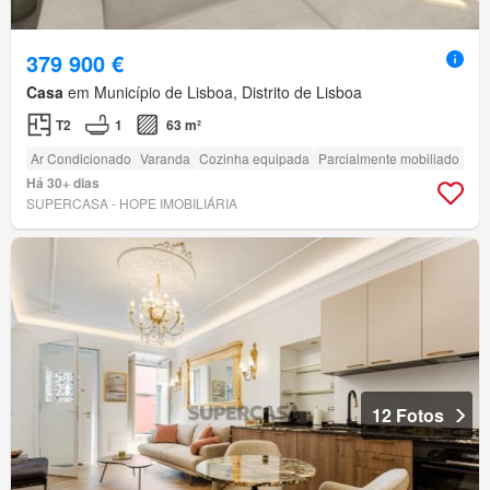
379 900 €
Casa
em Município de Lisboa, Distrito de Lisboa
T2
1
63 m²
Ar Condicionado
Varanda
Cozinha equipada
Parcialmente mobiliado
Há 30+ dias
SUPERCASA - HOPE IMOBILIÁRIA
12 Fotos