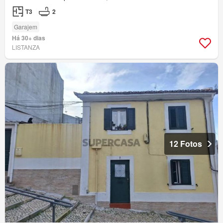
T3
2
Garajem
Há 30+ dias
LISTANZA
12 Fotos