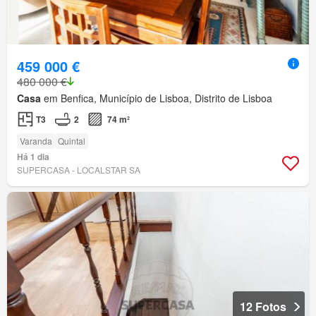
459 000 €
480 000 €
Casa
em Benfica, Município de Lisboa, Distrito de Lisboa
T3
2
74 m²
Varanda
Quintal
Há 1 dia
SUPERCASA - LOCALSTAR SA
12 Fotos