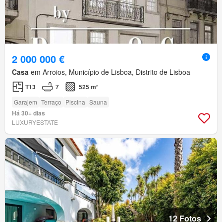
2 000 000 €
Casa
em Arroios, Município de Lisboa, Distrito de Lisboa
T13
7
525 m²
Garajem
Terraço
Piscina
Sauna
Há 30+ dias
LUXURYESTATE
12 Fotos