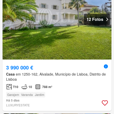
12 Fotos
3 990 000 €
Casa
em 1250-162, Alvalade, Município de Lisboa, Distrito de
Lisboa
T10
10
788 m²
Garajem
Varanda
Jardim
Há 5 dias
LUXURYESTATE