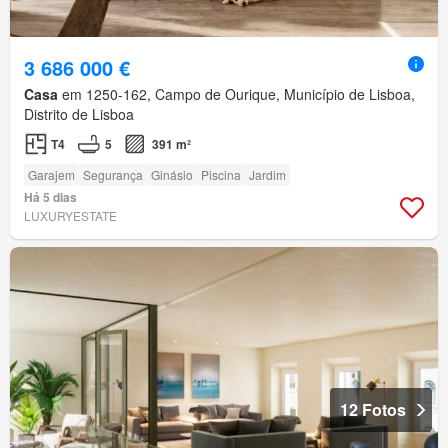
3 686 000 €
Casa
em 1250-162, Campo de Ourique, Município de Lisboa,
Distrito de Lisboa
T4
5
391 m²
Garajem
Segurança
Ginásio
Piscina
Jardim
Há 5 dias
LUXURYESTATE
12 Fotos