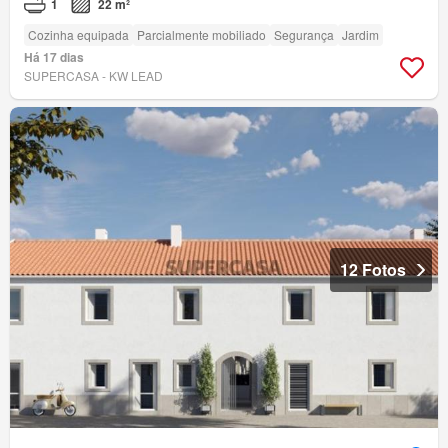
1
22 m²
Cozinha equipada
Parcialmente mobiliado
Segurança
Jardim
Há 17 dias
SUPERCASA - KW LEAD
12 Fotos