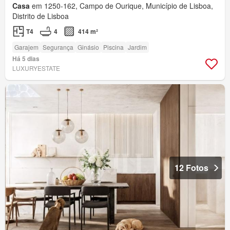
Casa
em 1250-162, Campo de Ourique, Município de Lisboa,
Distrito de Lisboa
T4
4
414 m²
Garajem
Segurança
Ginásio
Piscina
Jardim
Há 5 dias
LUXURYESTATE
12 Fotos