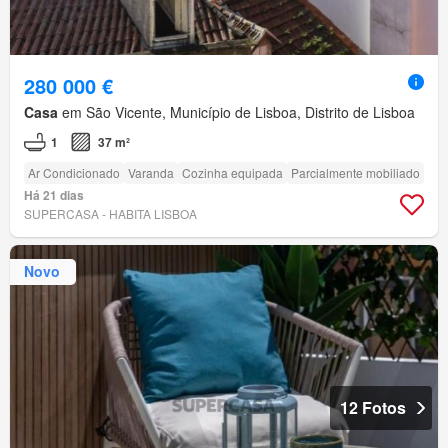
280 000 €
Casa
em São Vicente, Município de Lisboa, Distrito de Lisboa
1
37 m²
Ar Condicionado
Varanda
Cozinha equipada
Parcialmente mobiliado
Há 21 dias
SUPERCASA - HABITA LISBOA
Novo
12 Fotos