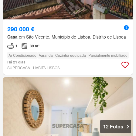
290 000 €
Casa
em São Vicente, Município de Lisboa, Distrito de Lisboa
1
39 m²
Ar Condicionado
Varanda
Cozinha equipada
Parcialmente mobiliado
Há 21 dias
SUPERCASA - HABITA LISBOA
12 Fotos