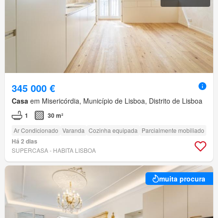
345 000 €
Casa
em Misericórdia, Município de Lisboa, Distrito de Lisboa
1
30 m²
Ar Condicionado
Varanda
Cozinha equipada
Parcialmente mobiliado
Há 2 dias
SUPERCASA - HABITA LISBOA
muita procura