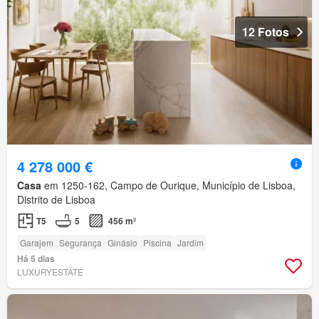
12 Fotos
4 278 000 €
Casa
em 1250-162, Campo de Ourique, Município de Lisboa,
Distrito de Lisboa
T5
5
456 m²
Garajem
Segurança
Ginásio
Piscina
Jardim
Há 5 dias
LUXURYESTATE