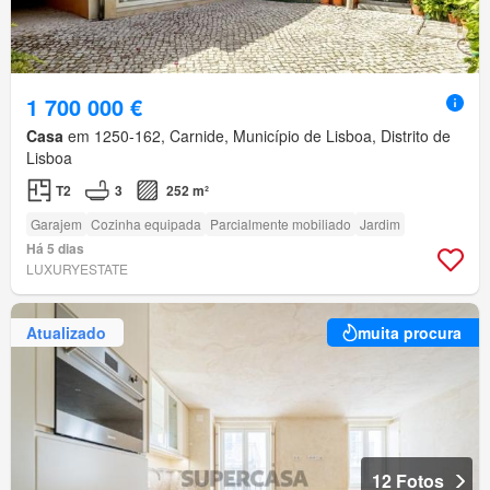
1 700 000 €
Casa
em 1250-162, Carnide, Município de Lisboa, Distrito de
Lisboa
T2
3
252 m²
Garajem
Cozinha equipada
Parcialmente mobiliado
Jardim
Há 5 dias
LUXURYESTATE
Atualizado
muita procura
12 Fotos