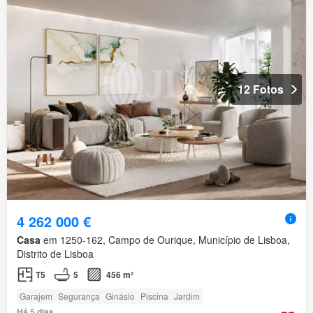
12 Fotos
4 262 000 €
Casa
em 1250-162, Campo de Ourique, Município de Lisboa,
Distrito de Lisboa
T5
5
456 m²
Garajem
Segurança
Ginásio
Piscina
Jardim
Há 5 dias