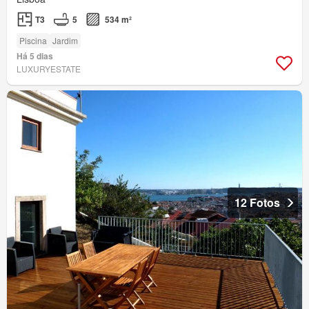
T3
5
534 m²
Piscina
Jardim
Há 5 dias
LUXURYESTATE
12 Fotos