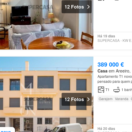
12 Fotos
Há 19 dias
SUPE
389 000 €
Casa
em Areeiro, 
Apartamento T1 novo,
pensado para quem pr
T1
1
banh
12 Fotos
Garajem
Varanda
Há 20 dias
 nova