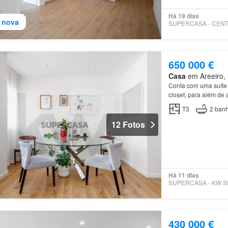
Há 19 dias
 nova
650 000 €
Casa
em Areeiro, 
Conta com uma suíte 
closet, para além de
T3
2
banh
12 Fotos
Há 11 dias
430 000 €