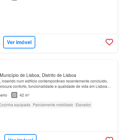
Ver imóvel
RCASA - KW EXCLUSIVE
Município de Lisboa, Distrito de Lisboa
 inserido num edifício contemporâneo recentemente concluído,
ocura conforto, funcionalidade e qualidade de vida em Lisboa…
eiro
42 m²
Cozinha equipada
Parcialmente mobiliado
Elevador