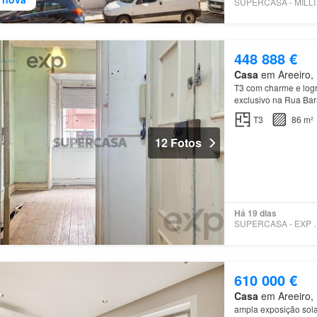
SUPE
448 888 €
Casa
em Areeiro, 
T3 com charme e log
exclusivo na Rua Barã
histórico cheio de c
T3
86 m²
12 Fotos
Há 19 dias
SUPERCASA 
610 000 €
Casa
em Areeiro, 
ampla exposição sola