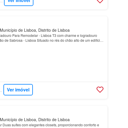
Ver imóvel
RCASA - MILLION GROUP
Município de Lisboa, Distrito de Lisboa
radouro Para Remodelar - Lisboa T3 com charme e logradouro
o de Sabrosa - Lisboa Situado no rés do chão alto de um edifício
harme, este apartamento T3 na Rua Barão d…
Ver imóvel
- EXP PORTUGAL
Município de Lisboa, Distrito de Lisboa
r Duas suítes com elegantes closets, proporcionando conforto e