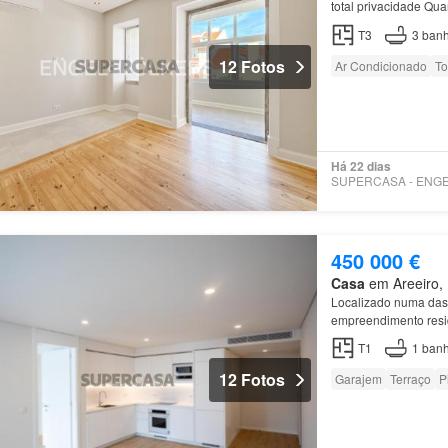
total privacidade Qu
Eletrodomésticos Kl
T3
3
banh
12 Fotos
Ar Condicionado
To
Há 22 dias
450 000 €
Casa
em Areeiro, 
Localizado numa das
empreendimento resid
central e de fácil ac
T1
1
banh
12 Fotos
Garajem
Terraço
P