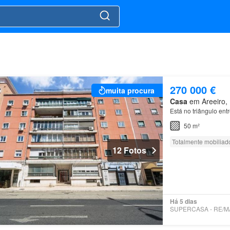
270 000 €
muita procura
Casa
em Areeiro, 
Está no triângulo en
50 m²
Totalmente mobiliad
12 Fotos
Há 5 dias