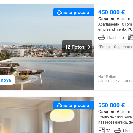
450 000 €
muita procura
Casa
em Areeiro, 
Apartamento T0 com 4
empreendimento: PUL
1
banheiro
12 Fotos
Terraço
Segurança
Há 18 dias
 nova
SUPE
550 000 €
muita procura
Casa
em Areeiro, 
Prédio de 1933, este 
nas redes elétrica, 
T3
1
banh