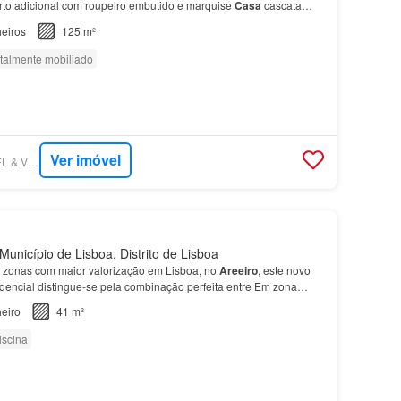
arto adicional com roupeiro embutido e marquise
Casa
cascata
arstein Termoacumulador Cointra de 100L De…
eiros
125 m²
talmente mobiliado
Ver imóvel
SUPERCASA - ENGEL & VÖLKERS LISBOA
Município de Lisboa, Distrito de Lisboa
 zonas com maior valorização em Lisboa, no
Areeiro
, este novo
encial distingue-se pela combinação perfeita entre Em zona
esso aos principais pontos da cidade, com o…
eiro
41 m²
iscina