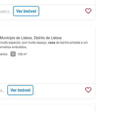
Ver imóvel
SUPERCASA - CENTURY 21 REALTY ART M&J
Município de Lisboa, Distrito de Lisboa
muito especial, com muito espaço,
casa
de banho privada e um
 armários embutidos.
eiros
106 m²
Ver imóvel
SUPERCASA - KW SELECT CASCAIS