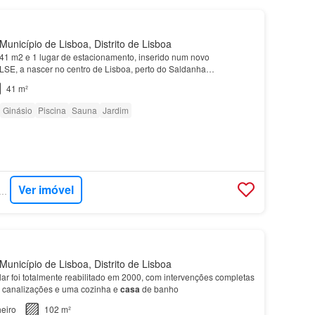
Município de Lisboa, Distrito de Lisboa
1 m2 e 1 lugar de estacionamento, inserido num novo
SE, a nascer no centro de Lisboa, perto do Saldanha…
41 m²
Ginásio
Piscina
Sauna
Jardim
Ver imóvel
RCASA - DILS PORTUGAL
Município de Lisboa, Distrito de Lisboa
lar foi totalmente reabilitado em 2000, com intervenções completas
de canalizações e uma cozinha e
casa
de banho
eiro
102 m²