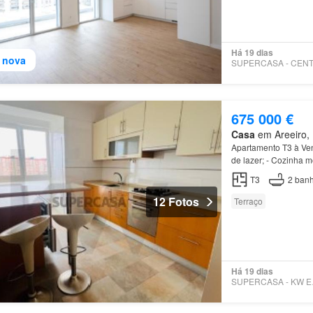
Há 19 dias
 nova
675 000 €
Casa
em Areeiro, 
Apartamento T3 à V
de lazer; - Cozinha m
e maquina lavar loiça
T3
2
banh
12 Fotos
Terraço
Há 19 dias
SUPE