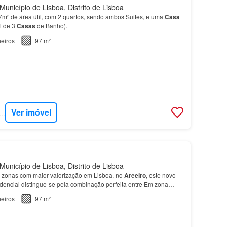
Município de Lisboa, Distrito de Lisboa
97m² de área útil, com 2 quartos, sendo ambos Suites, e uma
Casa
l de 3
Casas
de Banho).
eiros
97 m²
Ver imóvel
RCASA - KW EXCLUSIVE
Município de Lisboa, Distrito de Lisboa
 zonas com maior valorização em Lisboa, no
Areeiro
, este novo
encial distingue-se pela combinação perfeita entre Em zona
esso aos principais pontos da cidade, com o…
eiros
97 m²