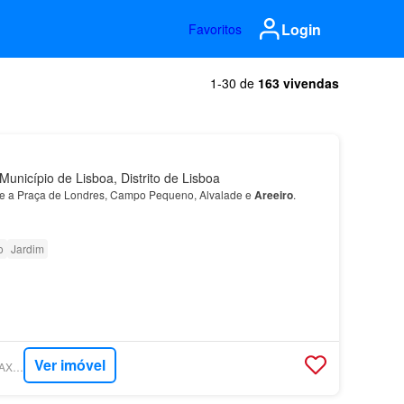
Login
Favoritos
1-30 de
163 vivendas
Município de Lisboa, Distrito de Lisboa
tre a Praça de Londres, Campo Pequeno, Alvalade e
Areeiro
.
o
Jardim
Ver imóvel
SUPERCASA - RE/MAX NEW CYCLE