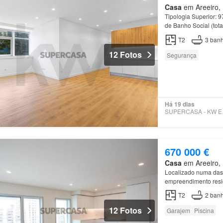
Casa
em Areeiro, 
Tipologia Superior: 
de Banho Social (tota
T2
3
banh
12 Fotos
Segurança
Há 19 dias
SUPE
670 000 €
Casa
em Areeiro, 
Localizado numa das
empreendimento resid
central e de fácil ac
T2
2
banh
12 Fotos
Garajem
Piscina