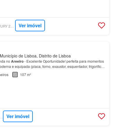
Ver imóvel
SUPERCASA - CENTURY 21 REALTY ART M&J
Município de Lisboa, Distrito de Lisboa
enda no
Areeiro
- Excelente Oportunidade! perfeita para momentos
oderna e equipada (placa, forno, exaustor, esquentador, frigorifico
), já renovada; - 2
casas
…
eiros
107 m²
Ver imóvel
RCASA - KW EXCLUSIVE