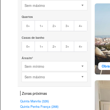
Sem máximo
Quartos
0+
1+
2+
3+
4+
Casas de banho
0+
1+
2+
3+
4+
Área/m²
Obra
Sem mínimo
Sem máximo
Zonas próximas
Quinta Marvila (326)
Quinta Penha França (268)