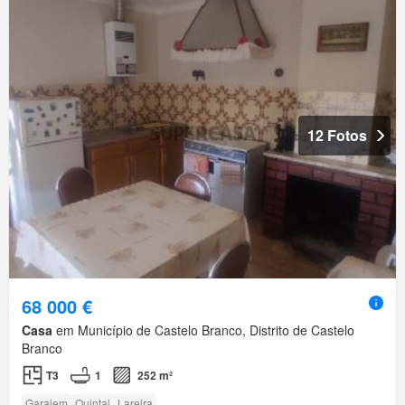
12 Fotos
68 000 €
Casa
em Município de Castelo Branco, Distrito de Castelo
Branco
T3
1
252 m²
Garajem
Quintal
Lareira