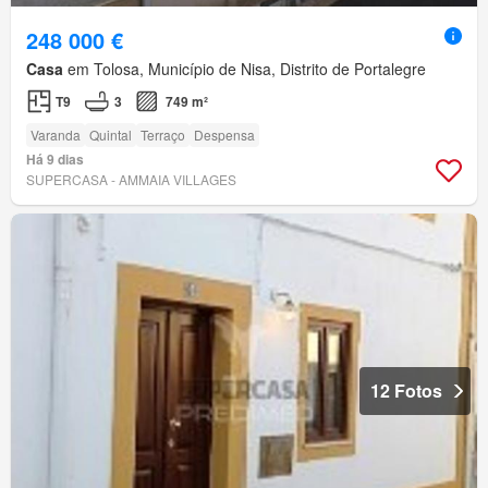
248 000 €
Casa
em Tolosa, Município de Nisa, Distrito de Portalegre
T9
3
749 m²
Varanda
Quintal
Terraço
Despensa
Há 9 dias
SUPERCASA - AMMAIA VILLAGES
12 Fotos