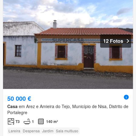
12 Fotos
50 000 €
Casa
em Arez e Amieira do Tejo, Município de Nisa, Distrito de
Portalegre
T3
1
140 m²
Lareira
Despensa
Jardim
Sala multiuso