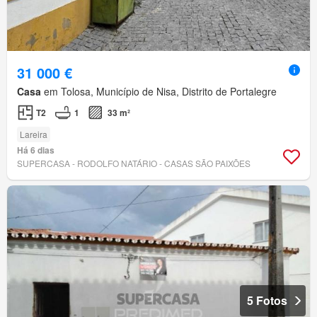
31 000 €
Casa
em Tolosa, Município de Nisa, Distrito de Portalegre
T2
1
33 m²
Lareira
Há 6 dias
SUPERCASA - RODOLFO NATÁRIO - CASAS SÃO PAIXÕES
5 Fotos