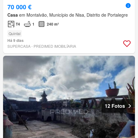
70 000 €
Casa
em Montalvão, Município de Nisa, Distrito de Portalegre
T4
1
240 m²
Quintal
Há 9 dias
SUPERCASA - PREDIMED IMOBILÍARIA
12 Fotos