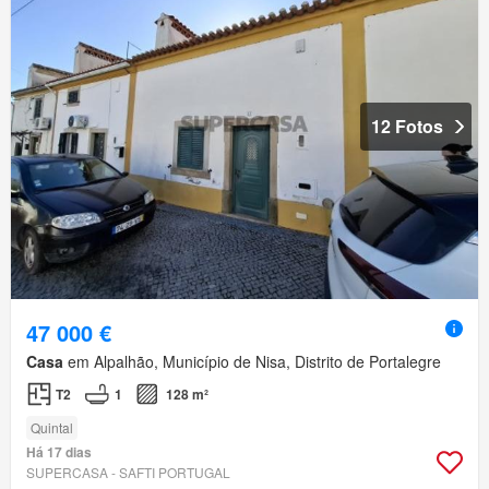
12 Fotos
47 000 €
Casa
em Alpalhão, Município de Nisa, Distrito de Portalegre
T2
1
128 m²
Quintal
Há 17 dias
SUPERCASA - SAFTI PORTUGAL