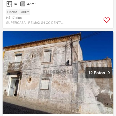
T4
47 m²
Piscina
Jardim
Há 17 dias
SUPERCASA - RE\MAX G4 OCIDENTAL
12 Fotos