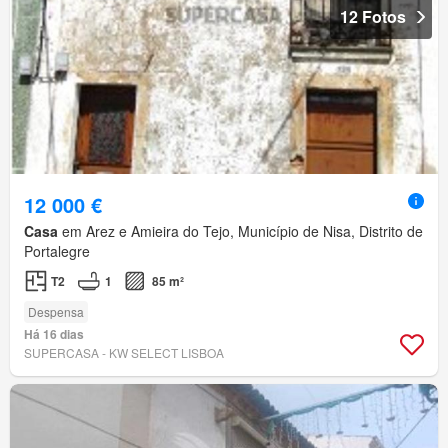
12 Fotos
12 000 €
Casa
em Arez e Amieira do Tejo, Município de Nisa, Distrito de
Portalegre
T2
1
85 m²
Despensa
Há 16 dias
SUPERCASA - KW SELECT LISBOA