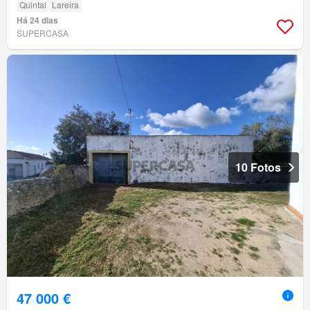
Quintal
Lareira
Há 24 dias
SUPERCASA
10 Fotos
47 000 €