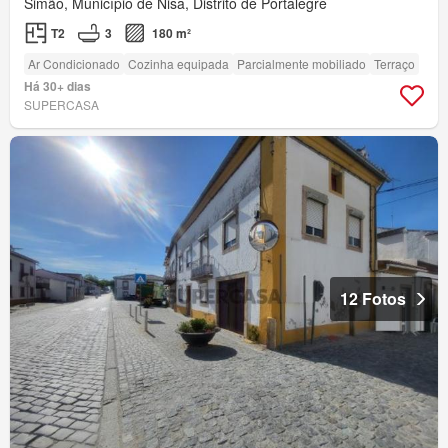
Simão, Município de Nisa, Distrito de Portalegre
T2
3
180 m²
Ar Condicionado
Cozinha equipada
Parcialmente mobiliado
Terraço
Há 30+ dias
SUPERCASA
12 Fotos