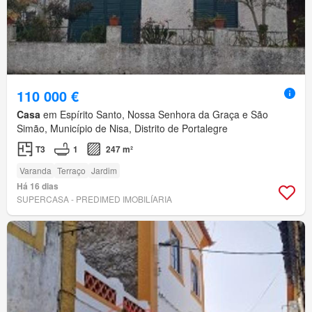
110 000 €
Casa
em Espírito Santo, Nossa Senhora da Graça e São
Simão, Município de Nisa, Distrito de Portalegre
T3
1
247 m²
Varanda
Terraço
Jardim
Há 16 dias
SUPERCASA - PREDIMED IMOBILÍARIA