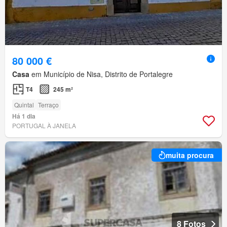
80 000 €
Casa
em Município de Nisa, Distrito de Portalegre
T4
245 m²
Quintal
Terraço
Há 1 dia
PORTUGAL À JANELA
muita procura
8 Fotos