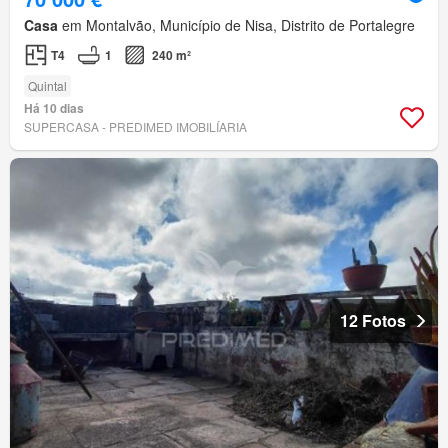
Casa
em Montalvão, Município de Nisa, Distrito de Portalegre
T4
1
240 m²
Quintal
Há 10 dias
SUPERCASA - PREDIMED IMOBILÍARIA
12 Fotos