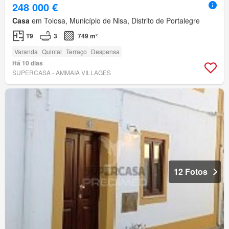
248 000 €
Casa
em Tolosa, Município de Nisa, Distrito de Portalegre
T9
3
749 m²
Varanda
Quintal
Terraço
Despensa
Há 10 dias
SUPERCASA - AMMAIA VILLAGES
12 Fotos