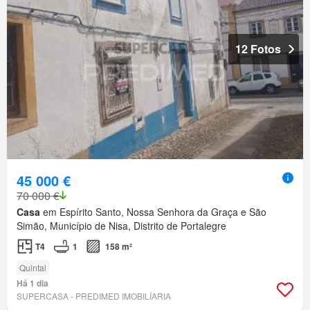
12 Fotos
45 000 €
70 000 €
Casa
em Espírito Santo, Nossa Senhora da Graça e São
Simão, Município de Nisa, Distrito de Portalegre
T4
1
158 m²
Quintal
Há 1 dia
SUPERCASA - PREDIMED IMOBILÍARIA