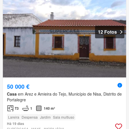
12 Fotos
50 000 €
Casa
em Arez e Amieira do Tejo, Município de Nisa, Distrito de
Portalegre
T3
1
140 m²
Lareira
Despensa
Jardim
Sala multiuso
Há 19 dias
SUPERCASA - MAX5 - IMOBILIÁRIA