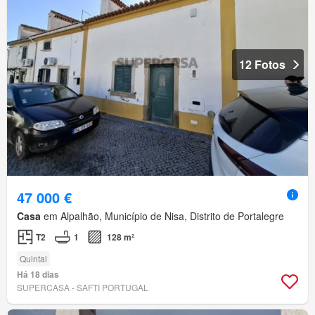
12 Fotos
47 000 €
Casa
em Alpalhão, Município de Nisa, Distrito de Portalegre
T2
1
128 m²
Quintal
Há 18 dias
SUPERCASA - SAFTI PORTUGAL