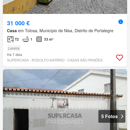
31 000 €
Casa
em Tolosa, Município de Nisa, Distrito de Portalegre
T2
1
33 m²
Lareira
Há 7 dias
SUPERCASA - RODOLFO NATÁRIO - CASAS SÃO PAIXÕES
5 Fotos