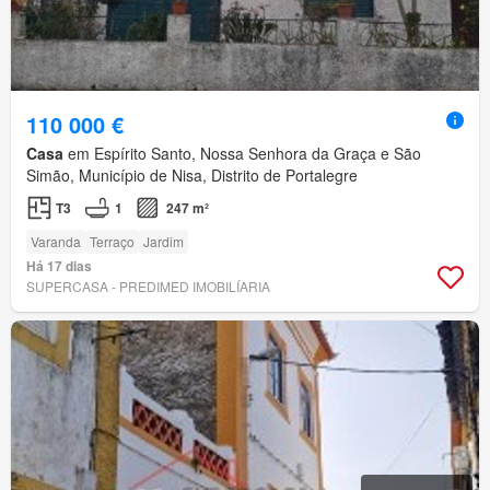
110 000 €
Casa
em Espírito Santo, Nossa Senhora da Graça e São
Simão, Município de Nisa, Distrito de Portalegre
T3
1
247 m²
Varanda
Terraço
Jardim
Há 17 dias
SUPERCASA - PREDIMED IMOBILÍARIA