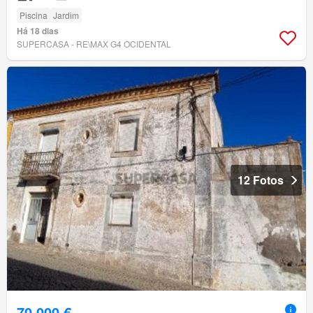
Piscina
Jardim
Há 18 dias
SUPERCASA - RE\MAX G4 OCIDENTAL
12 Fotos
70 000 €