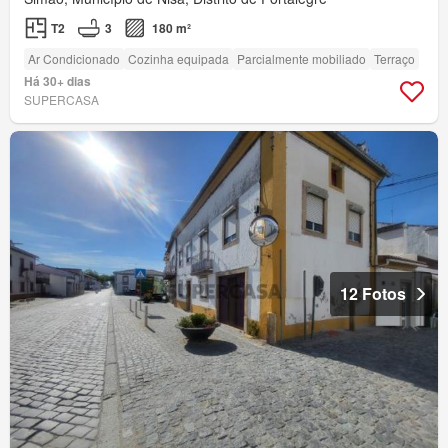
T2
3
180 m²
Ar Condicionado
Cozinha equipada
Parcialmente mobiliado
Terraço
Há 30+ dias
SUPERCASA
12 Fotos