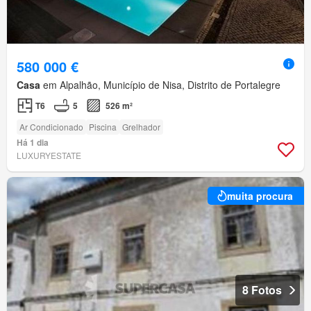
580 000 €
Casa
em Alpalhão, Município de Nisa, Distrito de Portalegre
T6
5
526 m²
Ar Condicionado
Piscina
Grelhador
Há 1 dia
LUXURYESTATE
muita procura
8 Fotos