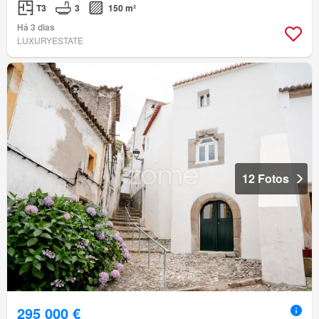
T3
3
150 m²
Há 3 dias
LUXURYESTATE
12 Fotos
295 000 €