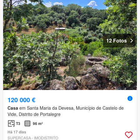
12 Fotos
120 000 €
Casa
em Santa Maria da Devesa, Município de Castelo de
Vide, Distrito de Portalegre
T3
96 m²
Há 17 dias
SUPERCASA - IMODISTRITO