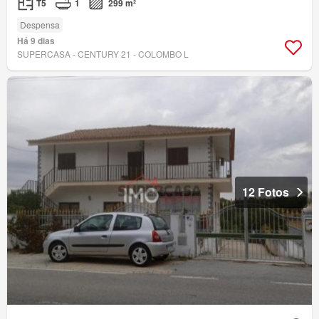
T5
1
299 m²
Despensa
Há 9 dias
SUPERCASA - CENTURY 21 - COLOMBO L
12 Fotos