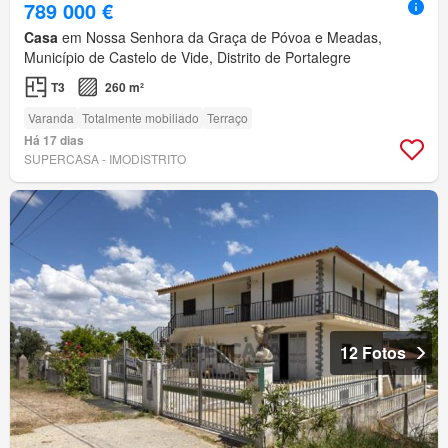
789 000 €
Casa
em Nossa Senhora da Graça de Póvoa e Meadas,
Município de Castelo de Vide, Distrito de Portalegre
T3
260 m²
Varanda
Totalmente mobiliado
Terraço
Há 17 dias
SUPERCASA - IMODISTRITO
12 Fotos