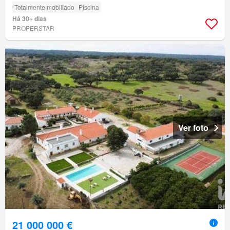
Totalmente mobiliado
Piscina
Há 30+ dias
PROPERSTAR
Ver foto
21 000 000 €