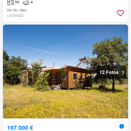
T4
4
Há 30+ dias
LISTANZA
12 Fotos
197 000 €