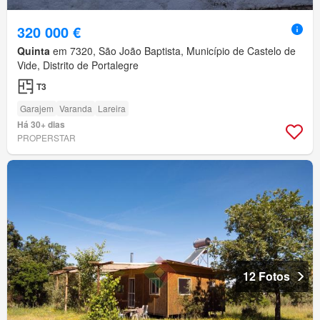
320 000 €
Quinta
em 7320, São João Baptista, Município de Castelo de
Vide, Distrito de Portalegre
T3
Garajem
Varanda
Lareira
Há 30+ dias
PROPERSTAR
12 Fotos