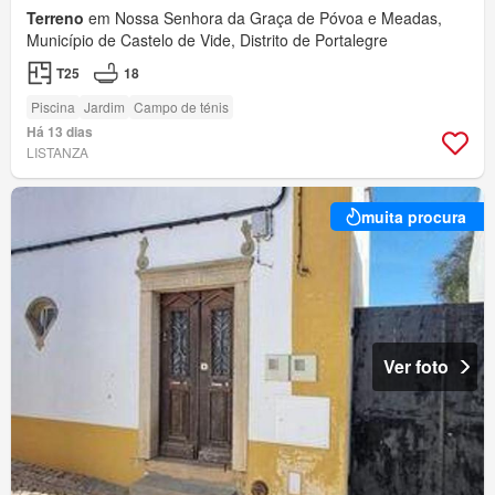
Terreno
em Nossa Senhora da Graça de Póvoa e Meadas,
Município de Castelo de Vide, Distrito de Portalegre
T25
18
Piscina
Jardim
Campo de ténis
Há 13 dias
LISTANZA
muita procura
Ver foto