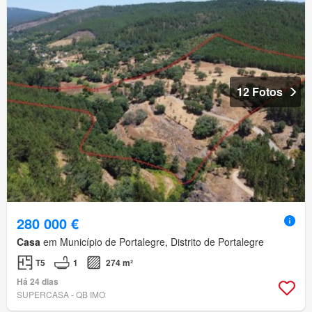
12 Fotos
280 000 €
Casa
em Município de Portalegre, Distrito de Portalegre
T5
1
274 m²
Há 24 dias
SUPERCASA - QB IMO