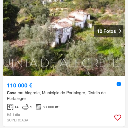
12 Fotos
110 000 €
Casa
em Alegrete, Município de Portalegre, Distrito de
Portalegre
T4
1
27 000 m²
Há 1 dia
SUPERCASA