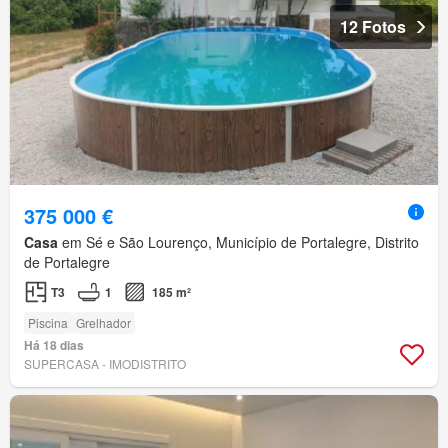
12 Fotos
375 000 €
Casa
em Sé e São Lourenço, Município de Portalegre, Distrito
de Portalegre
T3
1
185 m²
Piscina
Grelhador
Há 18 dias
SUPERCASA - IMODISTRITO