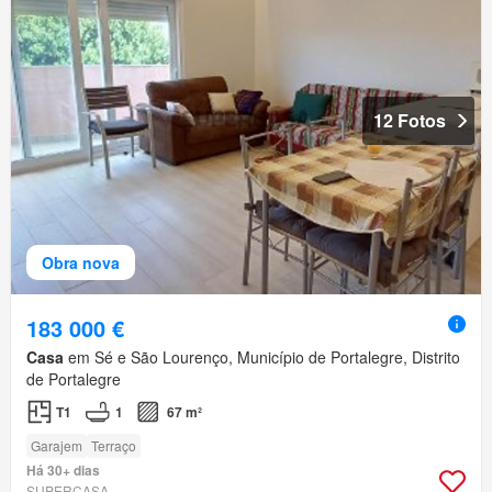
12 Fotos
Obra nova
183 000 €
Casa
em Sé e São Lourenço, Município de Portalegre, Distrito
de Portalegre
T1
1
67 m²
Garajem
Terraço
Há 30+ dias
SUPERCASA