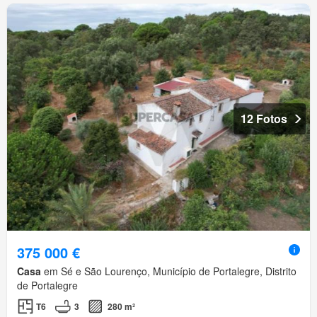
12 Fotos
375 000 €
Casa
em Sé e São Lourenço, Município de Portalegre, Distrito
de Portalegre
T6
3
280 m²