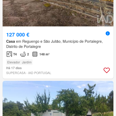
127 000 €
Casa
em Reguengo e São Julião, Município de Portalegre,
Distrito de Portalegre
T4
2
148 m²
Elevador
Jardim
Há 17 dias
SUPERCASA - IAD PORTUGAL