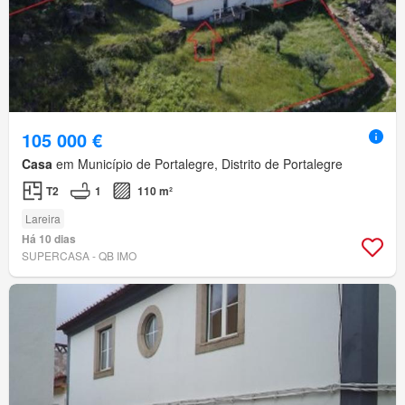
105 000 €
Casa
em Município de Portalegre, Distrito de Portalegre
T2
1
110 m²
Lareira
Há 10 dias
SUPERCASA - QB IMO