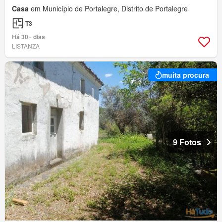
Casa
em Município de Portalegre, Distrito de Portalegre
T3
Há 30+ dias
LISTANZA
muita procura
9 Fotos