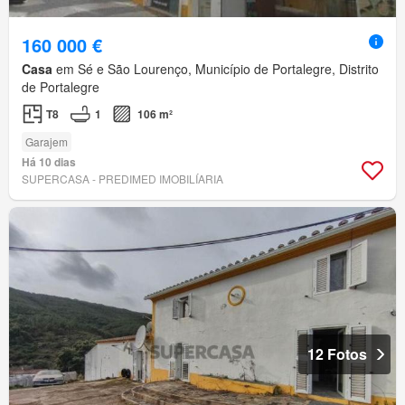
160 000 €
Casa
em Sé e São Lourenço, Município de Portalegre, Distrito
de Portalegre
T8
1
106 m²
Garajem
Há 10 dias
SUPERCASA - PREDIMED IMOBILÍARIA
12 Fotos