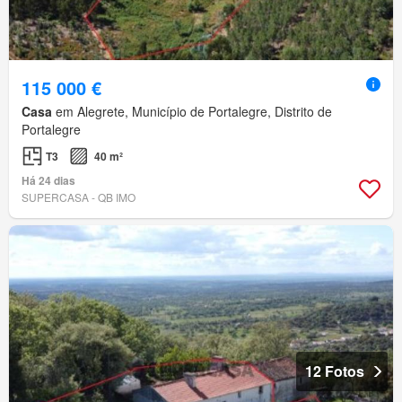
115 000 €
Casa
em Alegrete, Município de Portalegre, Distrito de
Portalegre
T3
40 m²
Há 24 dias
SUPERCASA - QB IMO
12 Fotos