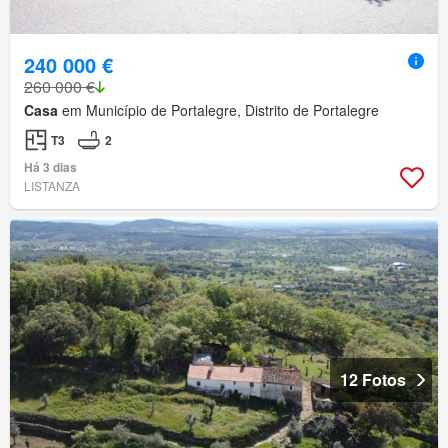
240 000 €
260 000 €
Casa
em Município de Portalegre, Distrito de Portalegre
T3
2
Há 3 dias
LISTANZA
12 Fotos