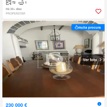
T2
1
Há 30+ dias
PROPERSTAR
muita procura
Ver foto
230 000 €