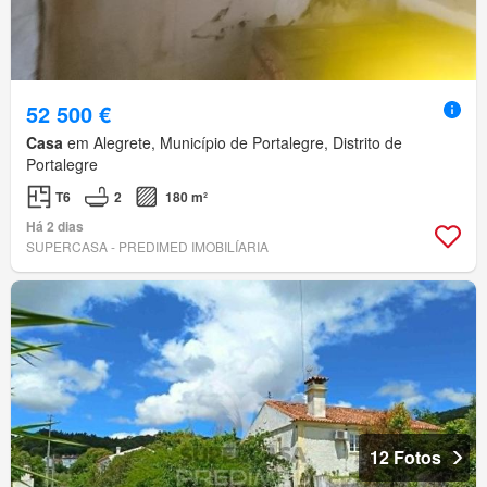
52 500 €
Casa
em Alegrete, Município de Portalegre, Distrito de
Portalegre
T6
2
180 m²
Há 2 dias
SUPERCASA - PREDIMED IMOBILÍARIA
12 Fotos