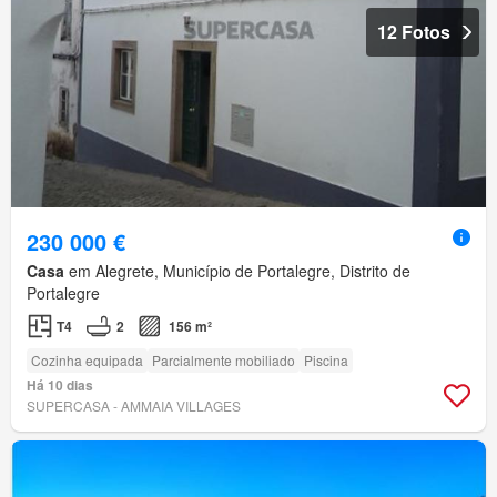
12 Fotos
230 000 €
Casa
em Alegrete, Município de Portalegre, Distrito de
Portalegre
T4
2
156 m²
Cozinha equipada
Parcialmente mobiliado
Piscina
Há 10 dias
SUPERCASA - AMMAIA VILLAGES