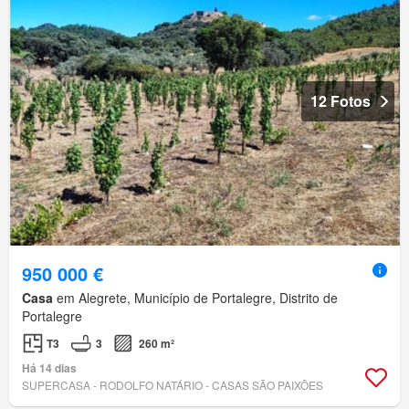
12 Fotos
950 000 €
Casa
em Alegrete, Município de Portalegre, Distrito de
Portalegre
T3
3
260 m²
Há 14 dias
SUPERCASA - RODOLFO NATÁRIO - CASAS SÃO PAIXÕES