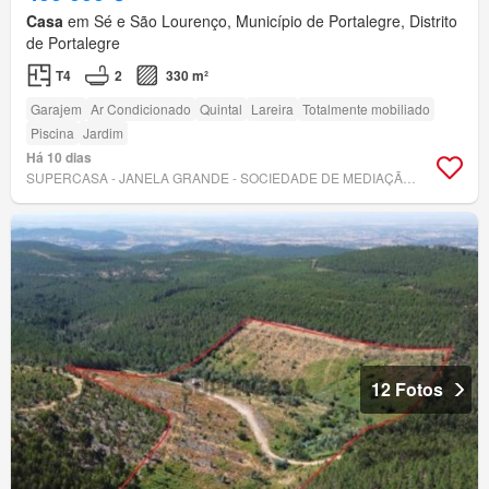
Casa
em Sé e São Lourenço, Município de Portalegre, Distrito
de Portalegre
T4
2
330 m²
Garajem
Ar Condicionado
Quintal
Lareira
Totalmente mobiliado
Piscina
Jardim
Há 10 dias
SUPERCASA - JANELA GRANDE - SOCIEDADE DE MEDIAÇÃO IMOBILIÁRIA, LDA
12 Fotos