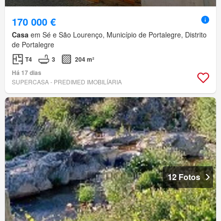
170 000 €
Casa
em Sé e São Lourenço, Município de Portalegre, Distrito
de Portalegre
T4
3
204 m²
Há 17 dias
SUPERCASA - PREDIMED IMOBILÍARIA
12 Fotos