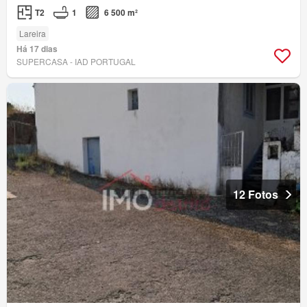
T2
1
6 500 m²
Lareira
Há 17 dias
SUPERCASA - IAD PORTUGAL
12 Fotos