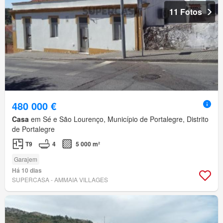
11 Fotos
480 000 €
Casa
em Sé e São Lourenço, Município de Portalegre, Distrito
de Portalegre
T9
4
5 000 m²
Garajem
Há 10 dias
SUPERCASA - AMMAIA VILLAGES