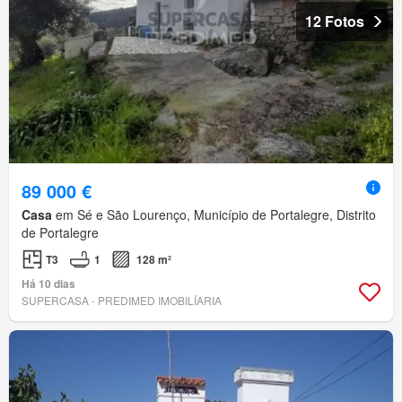
12 Fotos
89 000 €
Casa
em Sé e São Lourenço, Município de Portalegre, Distrito
de Portalegre
T3
1
128 m²
Há 10 dias
SUPERCASA - PREDIMED IMOBILÍARIA