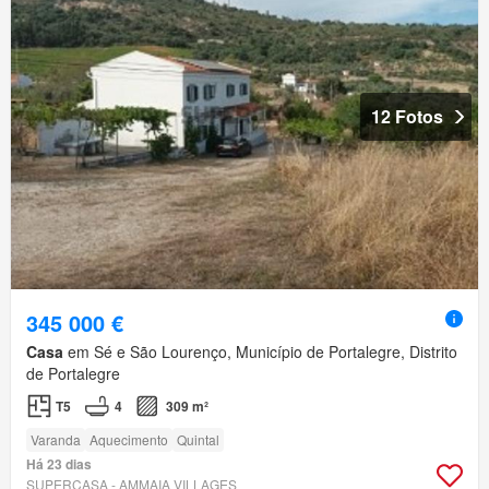
12 Fotos
345 000 €
Casa
em Sé e São Lourenço, Município de Portalegre, Distrito
de Portalegre
T5
4
309 m²
Varanda
Aquecimento
Quintal
Há 23 dias
SUPERCASA - AMMAIA VILLAGES