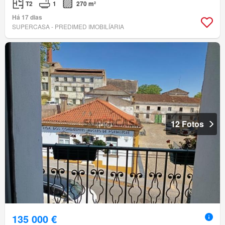
T2
1
270 m²
Há 17 dias
SUPERCASA - PREDIMED IMOBILÍARIA
12 Fotos
135 000 €