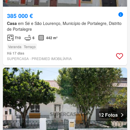
385 000 €
Casa
em Sé e São Lourenço, Município de Portalegre, Distrito
de Portalegre
T10
6
442 m²
Varanda
Terraço
Há 17 dias
SUPERCASA - PREDIMED IMOBILÍARIA
12 Fotos