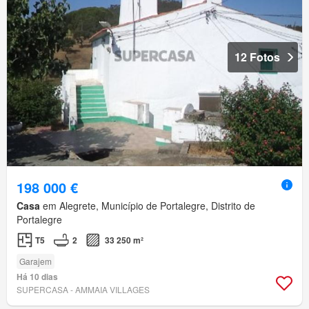
12 Fotos
198 000 €
Casa
em Alegrete, Município de Portalegre, Distrito de
Portalegre
T5
2
33 250 m²
Garajem
Há 10 dias
SUPERCASA - AMMAIA VILLAGES