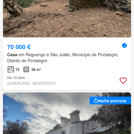
70 000 €
Casa
em Reguengo e São Julião, Município de Portalegre,
Distrito de Portalegre
T3
98 m²
Há 18 dias
SUPERCASA - IMODISTRITO
muita procura