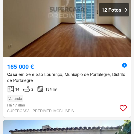
12 Fotos
165 000 €
Casa
em Sé e São Lourenço, Município de Portalegre, Distrito
de Portalegre
T4
2
134 m²
Varanda
Há 17 dias
SUPERCASA - PREDIMED IMOBILÍARIA