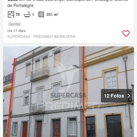
de Portalegre
T9
1
351 m²
Quintal
Há 17 dias
SUPERCASA - PREDIMED IMOBILÍARIA
12 Fotos