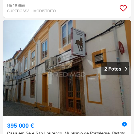
Há 18 dias
SUPERCASA - IMODISTRITO
2 Fotos
395 000 €
Casa
em Sé e São Lourenço, Município de Portalegre, Distrito