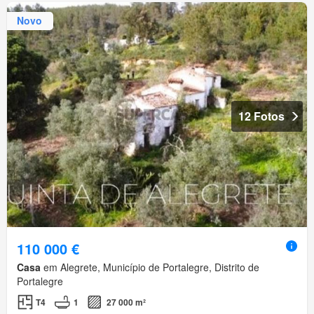
Novo
12 Fotos
110 000 €
Casa
em Alegrete, Município de Portalegre, Distrito de
Portalegre
T4
1
27 000 m²