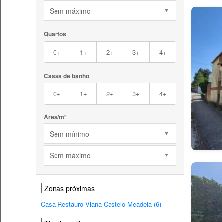
Sem máximo
Quartos
0+
1+
2+
3+
4+
Casas de banho
0+
1+
2+
3+
4+
Área/m²
Sem mínimo
Sem máximo
Zonas próximas
Casa Restauro Viana Castelo Meadela (6)