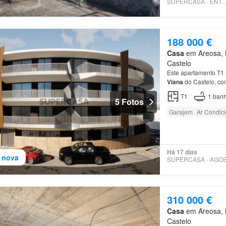
SUPERCASA - ENT
188 000 €
Casa
em Areosa, M
Castelo
Este apartamento T1 
Viana
do Castelo, com
em alumínio ️ Lugar
T1
1
banh
5 Fotos
Garajem
Ar Condic
Há 17 dias
 nova
310 000 €
Casa
em Areosa, M
Castelo