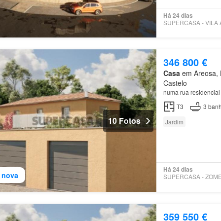
Há 24 dias
346 800 €
Casa
em Areosa, M
Castelo
numa rua residencia
T3
3
banh
10 Fotos
Jardim
Há 24 dias
 nova
359 550 €