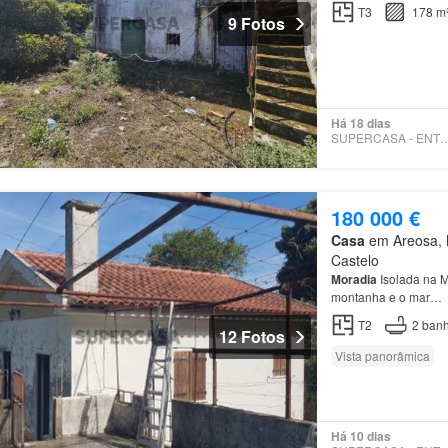
A poucos minutos das
T3
178 m
9 Fotos
Há 18 dias
SUPERCASA - ENT
180 000 €
Casa
em Areosa, M
Castelo
Moradia
Isolada na M
montanha e o mar…
T2
2
banh
12 Fotos
Vista panorâmica
Há 10 dias