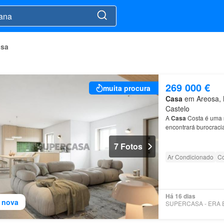
osa
269 000 €
muita procura
Casa
em Areosa, M
Castelo
A
Casa
Costa é uma
encontrará burocrac
7 Fotos
Ar Condicionado
Co
Há 16 dias
 nova