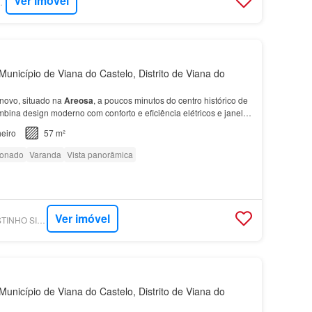
Ver imóvel
RE CASAS
unicípio de Viana do Castelo, Distrito de Viana do
novo, situado na
Areosa
, a poucos minutos do centro histórico de
bina design moderno com conforto e eficiência elétricos e janelas
 de garagem ️ Acabamentos premium…
eiro
57 m²
ionado
Varanda
Vista panorâmica
Ver imóvel
SUPERCASA - AGOSTINHO SILVA GRUPO - REMAX UNITED
unicípio de Viana do Castelo, Distrito de Viana do