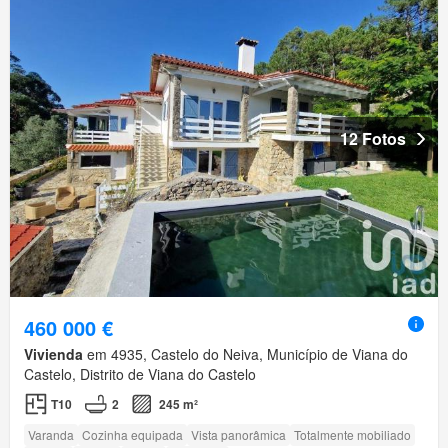
12 Fotos
460 000 €
Vivienda
em 4935, Castelo do Neiva, Município de Viana do
Castelo, Distrito de Viana do Castelo
T10
2
245 m²
Varanda
Cozinha equipada
Vista panorâmica
Totalmente mobiliado