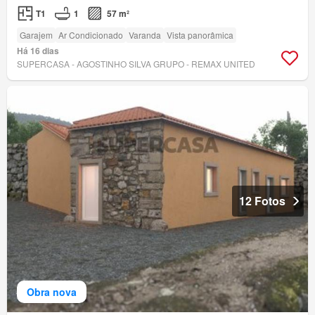
T1
1
57 m²
Garajem
Ar Condicionado
Varanda
Vista panorâmica
Há 16 dias
SUPERCASA - AGOSTINHO SILVA GRUPO - REMAX UNITED
12 Fotos
Obra nova