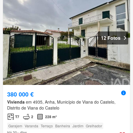
12 Fotos
380 000 €
Vivienda
em 4935, Anha, Município de Viana do Castelo,
Distrito de Viana do Castelo
T7
2
228 m²
Garajem
Varanda
Terraço
Banheira
Jardim
Grelhador
Há 30+ dias