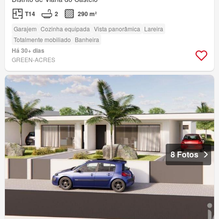
T14
2
290 m²
Garajem
Cozinha equipada
Vista panorâmica
Lareira
Totalmente mobiliado
Banheira
Há 30+ dias
GREEN-ACRES
8 Fotos