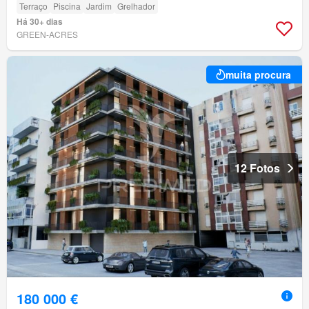
Terraço
Piscina
Jardim
Grelhador
Há 30+ dias
GREEN-ACRES
muita procura
12 Fotos
180 000 €