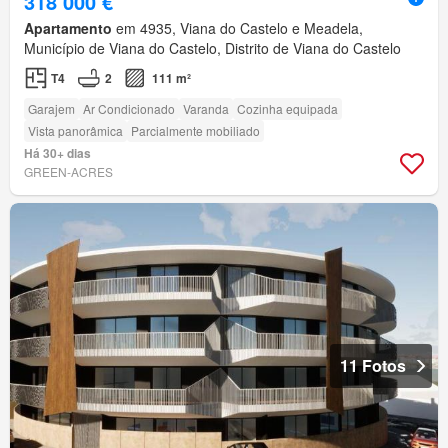
318 000 €
Apartamento
em 4935, Viana do Castelo e Meadela,
Município de Viana do Castelo, Distrito de Viana do Castelo
T4
2
111 m²
Garajem
Ar Condicionado
Varanda
Cozinha equipada
Vista panorâmica
Parcialmente mobiliado
Há 30+ dias
GREEN-ACRES
11 Fotos