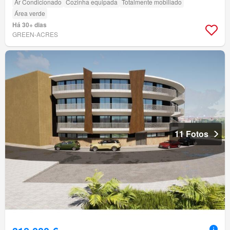
Ar Condicionado
Cozinha equipada
Totalmente mobiliado
Área verde
Há 30+ dias
GREEN-ACRES
11 Fotos