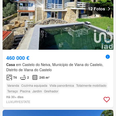
12 Fotos
460 000 €
Casa
em Castelo do Neiva, Município de Viana do Castelo,
Distrito de Viana do Castelo
T4
2
245 m²
Varanda
Cozinha equipada
Vista panorâmica
Totalmente mobiliado
Terraço
Piscina
Jardim
Grelhador
Há 30+ dias
LUXURYESTATE