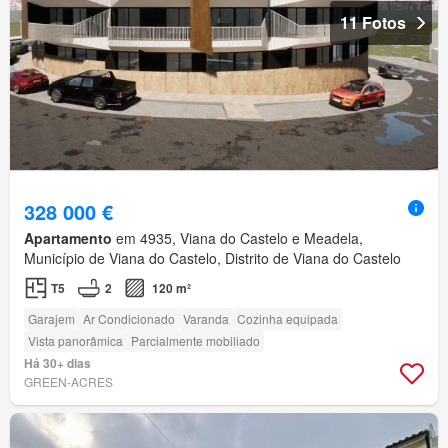
11 Fotos
328 000 €
Apartamento
em 4935, Viana do Castelo e Meadela,
Município de Viana do Castelo, Distrito de Viana do Castelo
T5
2
120 m²
Garajem
Ar Condicionado
Varanda
Cozinha equipada
Vista panorâmica
Parcialmente mobiliado
Há 30+ dias
GREEN-ACRES