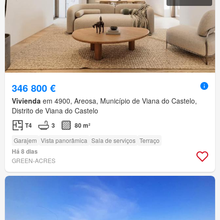
346 800 €
Vivienda
em 4900, Areosa, Município de Viana do Castelo,
Distrito de Viana do Castelo
T4
3
80 m²
Garajem
Vista panorâmica
Sala de serviços
Terraço
Há 8 dias
GREEN-ACRES