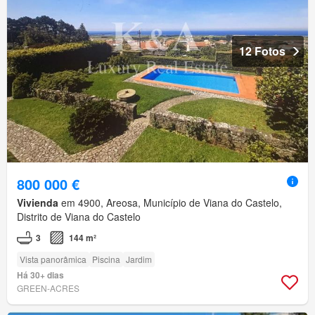
12 Fotos
800 000 €
Vivienda
em 4900, Areosa, Município de Viana do Castelo,
Distrito de Viana do Castelo
3
144 m²
Vista panorâmica
Piscina
Jardim
Há 30+ dias
GREEN-ACRES