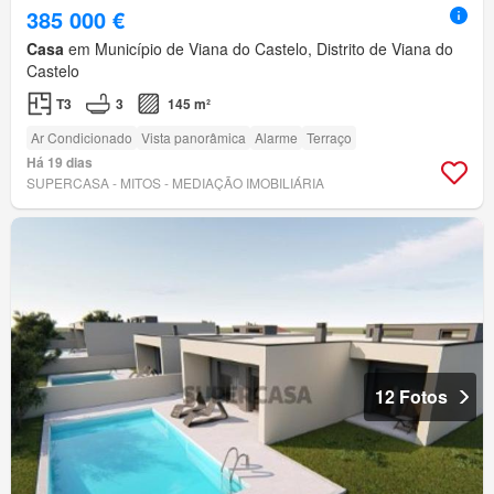
385 000 €
Casa
em Município de Viana do Castelo, Distrito de Viana do
Castelo
T3
3
145 m²
Ar Condicionado
Vista panorâmica
Alarme
Terraço
Há 19 dias
SUPERCASA - MITOS - MEDIAÇÃO IMOBILIÁRIA
12 Fotos