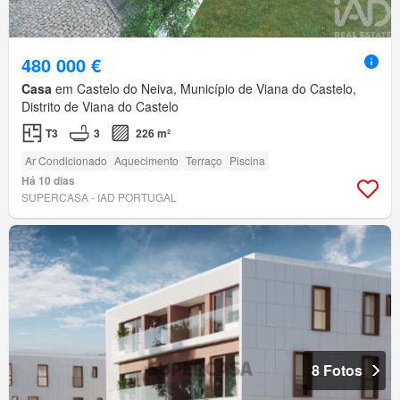
480 000 €
Casa
em Castelo do Neiva, Município de Viana do Castelo,
Distrito de Viana do Castelo
T3
3
226 m²
Ar Condicionado
Aquecimento
Terraço
Piscina
Há 10 dias
SUPERCASA - IAD PORTUGAL
8 Fotos