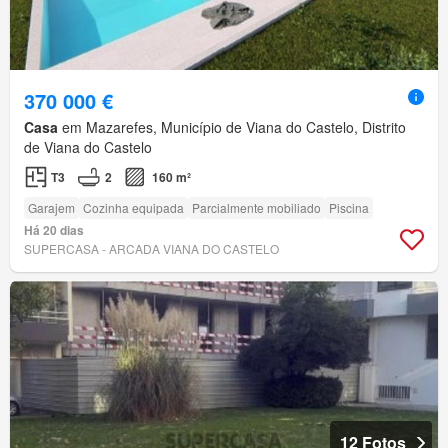
370 000 €
Casa
em Mazarefes, Município de Viana do Castelo, Distrito
de Viana do Castelo
T3
2
160 m²
Garajem
Cozinha equipada
Parcialmente mobiliado
Piscina
Há 20 dias
SUPERCASA - ARCADA VIANA DO CASTELO
12 Fotos