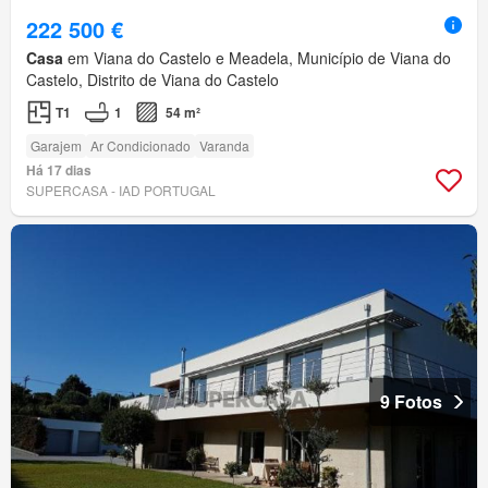
222 500 €
Casa
em Viana do Castelo e Meadela, Município de Viana do
Castelo, Distrito de Viana do Castelo
T1
1
54 m²
Garajem
Ar Condicionado
Varanda
Há 17 dias
SUPERCASA - IAD PORTUGAL
9 Fotos