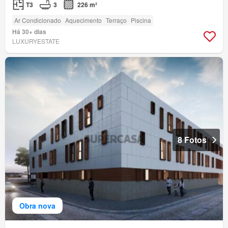
T3
3
226 m²
Ar Condicionado
Aquecimento
Terraço
Piscina
Há 30+ dias
LUXURYESTATE
8 Fotos
Obra nova