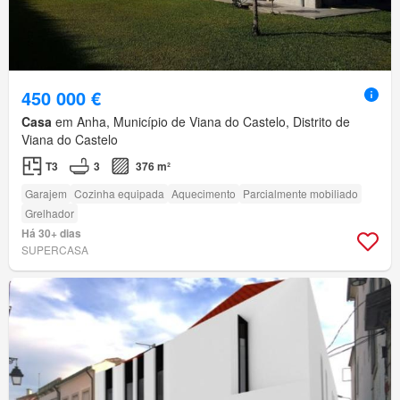
450 000 €
Casa
em Anha, Município de Viana do Castelo, Distrito de
Viana do Castelo
T3
3
376 m²
Garajem
Cozinha equipada
Aquecimento
Parcialmente mobiliado
Grelhador
Há 30+ dias
SUPERCASA