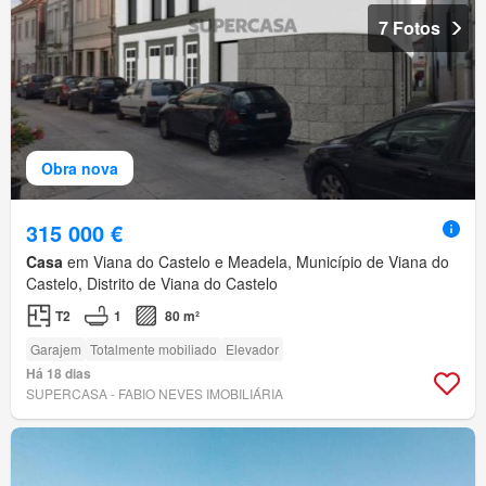
7 Fotos
Obra nova
315 000 €
Casa
em Viana do Castelo e Meadela, Município de Viana do
Castelo, Distrito de Viana do Castelo
T2
1
80 m²
Garajem
Totalmente mobiliado
Elevador
Há 18 dias
SUPERCASA - FABIO NEVES IMOBILIÁRIA