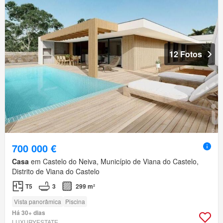
12 Fotos
700 000 €
Casa
em Castelo do Neiva, Município de Viana do Castelo,
Distrito de Viana do Castelo
T5
3
299 m²
Vista panorâmica
Piscina
Há 30+ dias
LUXURYESTATE