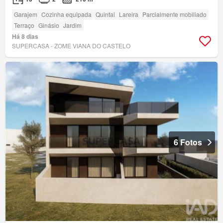
Garajem
Cozinha equipada
Quintal
Lareira
Parcialmente mobiliado
Terraço
Ginásio
Jardim
Há 8 dias
SUPERCASA - ZOME VIANA DO CASTELO
6 Fotos