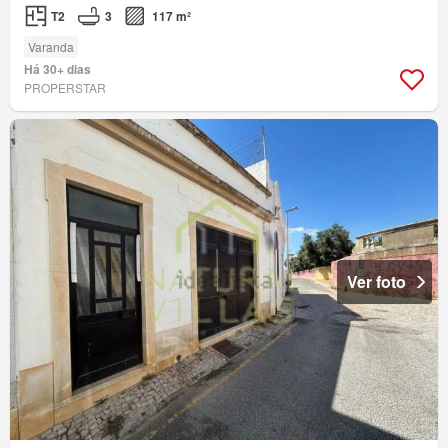
T2
3
117 m²
Varanda
Há 30+ dias
PROPERSTAR
Ver foto