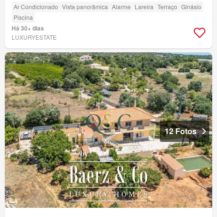
Ar Condicionado
Vista panorâmica
Alarme
Lareira
Terraço
Ginásio
Piscina
Há 30+ dias
LUXURYESTATE
12 Fotos