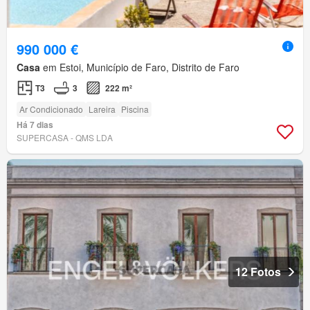
990 000 €
Casa
em Estoi, Município de Faro, Distrito de Faro
T3
3
222 m²
Ar Condicionado
Lareira
Piscina
Há 7 dias
SUPERCASA - QMS LDA
12 Fotos