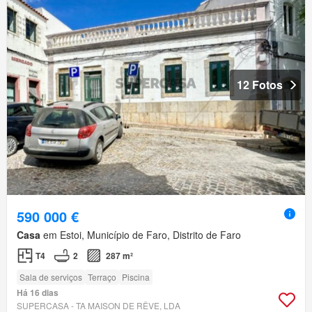
12 Fotos
590 000 €
Casa
em Estoi, Município de Faro, Distrito de Faro
T4
2
287 m²
Sala de serviços
Terraço
Piscina
Há 16 dias
SUPERCASA - TA MAISON DE RÊVE, LDA