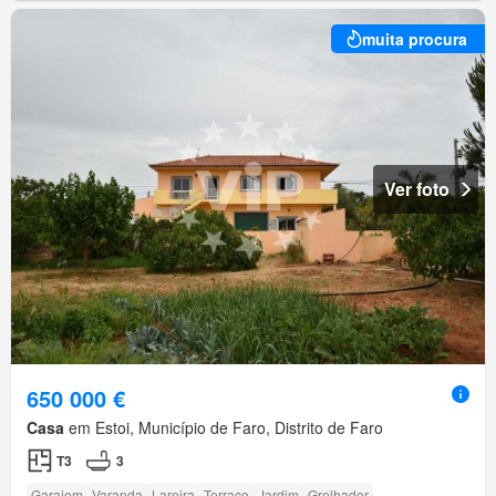
muita procura
Ver foto
650 000 €
Casa
em Estoi, Município de Faro, Distrito de Faro
T3
3
Garajem
Varanda
Lareira
Terraço
Jardim
Grelhador