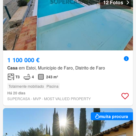
12 Fotos
1 100 000 €
Casa
em Estoi, Município de Faro, Distrito de Faro
T3
4
243 m²
Totalmente mobiliado
Piscina
Há 20 dias
SUPERCASA - MVP - MOST VALUED PROPERTY
muita procura