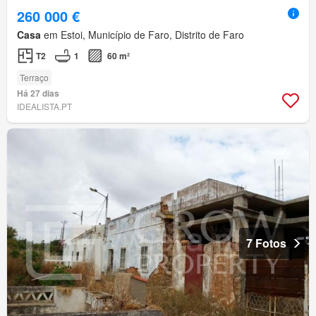
260 000 €
Casa
em Estoi, Município de Faro, Distrito de Faro
T2
1
60 m²
Terraço
Há 27 dias
IDEALISTA.PT
7 Fotos