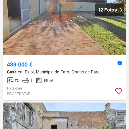
12 Fotos
439 000 €
Casa
em Estoi, Município de Faro, Distrito de Faro
T2
1
95 m²
Há 2 dias
PROPERSTAR