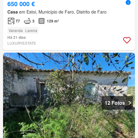
650 000 €
Casa
em Estoi, Município de Faro, Distrito de Faro
T7
3
129 m²
Varanda
Lareira
Há 21 dias
LUXURYESTATE
12 Fotos