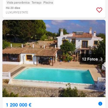
Vista panorâmica
Terraço
Piscina
Há 20 dias
LUXURYESTATE
12 Fotos
1 200 000 €