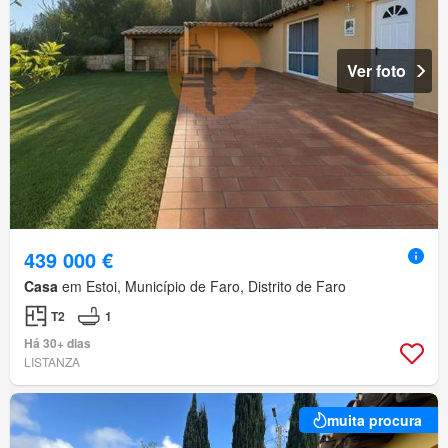
Ver foto
439 000 €
Casa
em Estoi, Município de Faro, Distrito de Faro
T2
1
Há 30+ dias
LISTANZA
muita procura