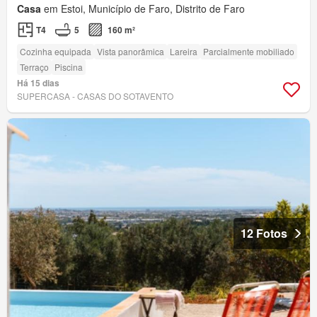
Casa
em Estoi, Município de Faro, Distrito de Faro
T4
5
160 m²
Cozinha equipada
Vista panorâmica
Lareira
Parcialmente mobiliado
Terraço
Piscina
Há 15 dias
SUPERCASA - CASAS DO SOTAVENTO
12 Fotos