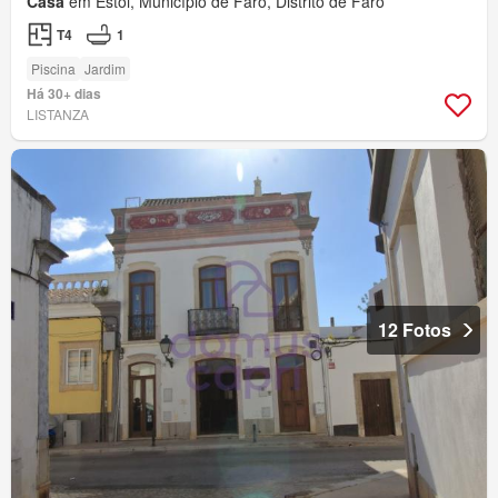
Casa
em Estoi, Município de Faro, Distrito de Faro
T4
1
Piscina
Jardim
Há 30+ dias
LISTANZA
12 Fotos