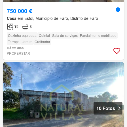
750 000 €
Casa
em Estoi, Município de Faro, Distrito de Faro
T2
5
Cozinha equipada
Quintal
Sala de serviços
Parcialmente mobiliado
Terraço
Jardim
Grelhador
Há 22 dias
PROPERSTAR
10 Fotos