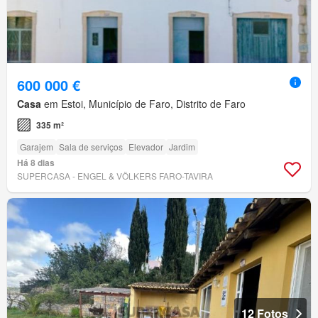
600 000 €
Casa
em Estoi, Município de Faro, Distrito de Faro
335 m²
Garajem
Sala de serviços
Elevador
Jardim
Há 8 dias
SUPERCASA - ENGEL & VÖLKERS FARO-TAVIRA
12 Fotos