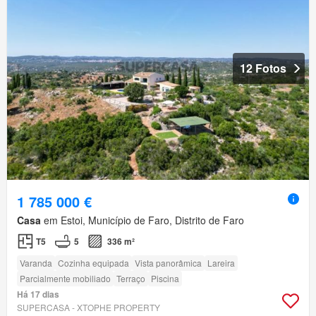
12 Fotos
1 785 000 €
Casa
em Estoi, Município de Faro, Distrito de Faro
T5
5
336 m²
Varanda
Cozinha equipada
Vista panorâmica
Lareira
Parcialmente mobiliado
Terraço
Piscina
Há 17 dias
SUPERCASA - XTOPHE PROPERTY