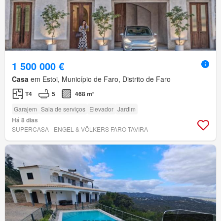
1 500 000 €
Casa
em Estoi, Município de Faro, Distrito de Faro
T4
5
468 m²
Garajem
Sala de serviços
Elevador
Jardim
Há 8 dias
SUPERCASA - ENGEL & VÖLKERS FARO-TAVIRA