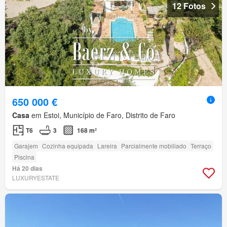
12 Fotos
650 000 €
Casa
em Estoi, Município de Faro, Distrito de Faro
T6
3
168 m²
Garajem
Cozinha equipada
Lareira
Parcialmente mobiliado
Terraço
Piscina
Há 20 dias
LUXURYESTATE