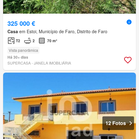
325 000 €
Casa
em Estoi, Município de Faro, Distrito de Faro
T2
2
70 m²
Vista panorâmica
Há 30+ dias
SUPERCASA - JANELA IMOBILIÁRIA
12 Fotos