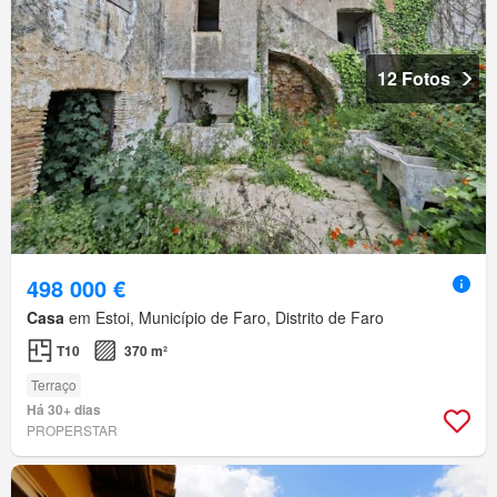
12 Fotos
498 000 €
Casa
em Estoi, Município de Faro, Distrito de Faro
T10
370 m²
Terraço
Há 30+ dias
PROPERSTAR