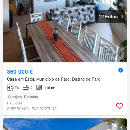
12 Fotos
360 000 €
Casa
em Estoi, Município de Faro, Distrito de Faro
T4
2
116 m²
Garajem
Elevador
Há 5 dias
SUPERCASA - EXP PORTUGAL