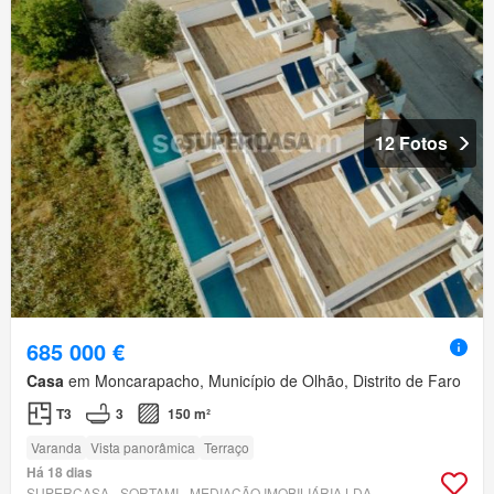
12 Fotos
685 000 €
Casa
em Moncarapacho, Município de Olhão, Distrito de Faro
T3
3
150 m²
Varanda
Vista panorâmica
Terraço
Há 18 dias
SUPERCASA - SORTAMI - MEDIAÇÃO IMOBILIÁRIA LDA