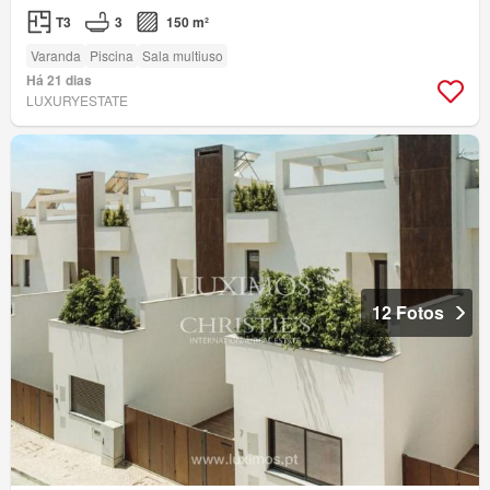
T3
3
150 m²
Varanda
Piscina
Sala multiuso
Há 21 dias
LUXURYESTATE
12 Fotos