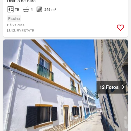
Distrito de Faro
T5
4
245 m²
Piscina
Há 21 dias
LUXURYESTATE
12 Fotos