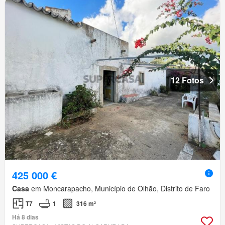
12 Fotos
425 000 €
Casa
em Moncarapacho, Município de Olhão, Distrito de Faro
T7
1
316 m²
Há 8 dias