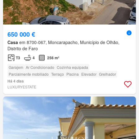
650 000 €
Casa
em 8700-067, Moncarapacho, Município de Olhão,
Distrito de Faro
T3
4
256 m²
Garajem
Ar Condicionado
Cozinha equipada
Parcialmente mobiliado
Terraço
Piscina
Elevador
Grelhador
Há 4 dias
LUXURYESTATE