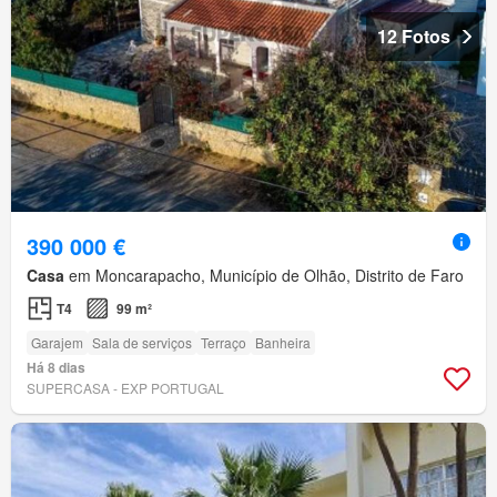
12 Fotos
390 000 €
Casa
em Moncarapacho, Município de Olhão, Distrito de Faro
T4
99 m²
Garajem
Sala de serviços
Terraço
Banheira
Há 8 dias
SUPERCASA - EXP PORTUGAL