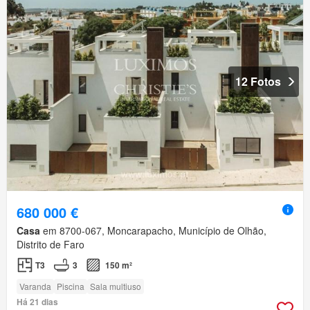
12 Fotos
680 000 €
Casa
em 8700-067, Moncarapacho, Município de Olhão,
Distrito de Faro
T3
3
150 m²
Varanda
Piscina
Sala multiuso
Há 21 dias