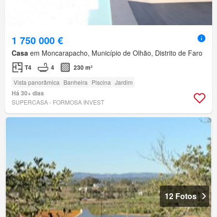
1 750 000 €
Casa
em Moncarapacho, Município de Olhão, Distrito de Faro
T4
4
230 m²
Vista panorâmica
Banheira
Piscina
Jardim
Há 30+ dias
SUPERCASA - FORMOSA INVEST
12 Fotos