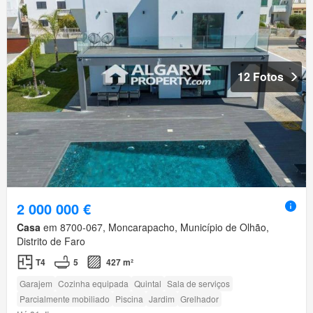
12 Fotos
2 000 000 €
Casa
em 8700-067, Moncarapacho, Município de Olhão,
Distrito de Faro
T4
5
427 m²
Garajem
Cozinha equipada
Quintal
Sala de serviços
Parcialmente mobiliado
Piscina
Jardim
Grelhador