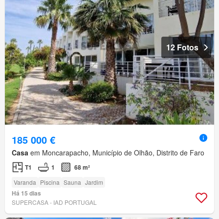
12 Fotos
185 000 €
Casa
em Moncarapacho, Município de Olhão, Distrito de Faro
T1
1
68 m²
Varanda
Piscina
Sauna
Jardim
Há 15 dias
SUPERCASA - IAD PORTUGAL