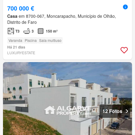
700 000 €
Casa
em 8700-067, Moncarapacho, Município de Olhão,
Distrito de Faro
T3
3
150 m²
Varanda
Piscina
Sala multiuso
Há 21 dias
LUXURYESTATE
12 Fotos