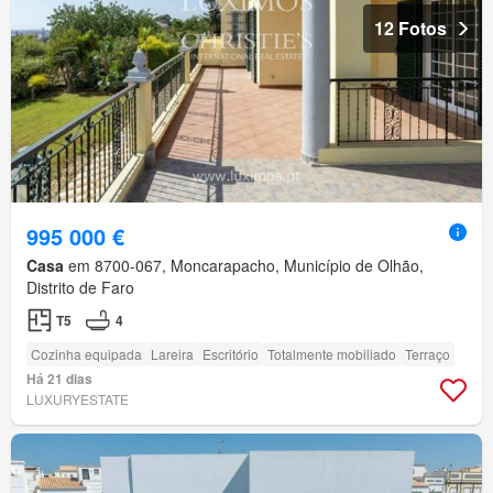
12 Fotos
995 000 €
Casa
em 8700-067, Moncarapacho, Município de Olhão,
Distrito de Faro
T5
4
Cozinha equipada
Lareira
Escritório
Totalmente mobiliado
Terraço
Há 21 dias
LUXURYESTATE