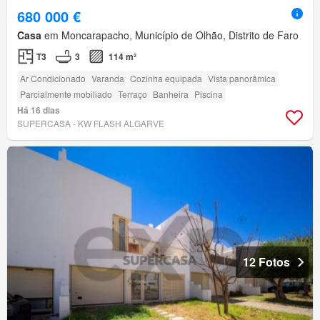
680 000 €
Casa
em Moncarapacho, Município de Olhão, Distrito de Faro
T3
3
114 m²
Ar Condicionado
Varanda
Cozinha equipada
Vista panorâmica
Parcialmente mobiliado
Terraço
Banheira
Piscina
Há 16 dias
SUPERCASA - KW FLASH ALGARVE
12 Fotos