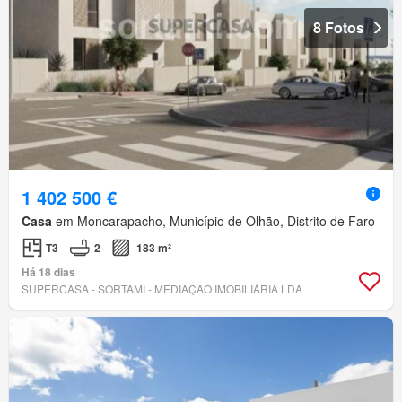
8 Fotos
1 402 500 €
Casa
em Moncarapacho, Município de Olhão, Distrito de Faro
T3
2
183 m²
Há 18 dias
SUPERCASA - SORTAMI - MEDIAÇÃO IMOBILIÁRIA LDA