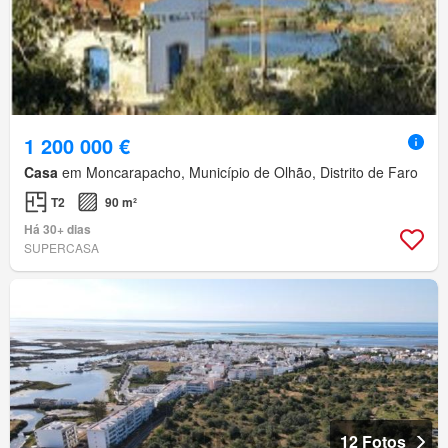
1 200 000 €
Casa
em Moncarapacho, Município de Olhão, Distrito de Faro
T2
90 m²
Há 30+ dias
SUPERCASA
12 Fotos