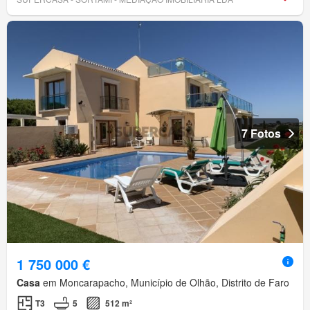
7 Fotos
1 750 000 €
Casa
em Moncarapacho, Município de Olhão, Distrito de Faro
T3
5
512 m²