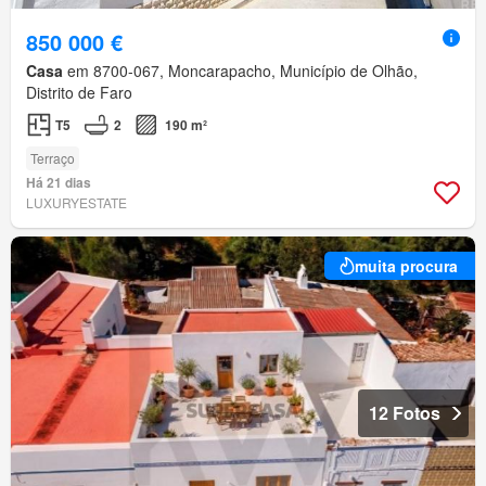
850 000 €
Casa
em 8700-067, Moncarapacho, Município de Olhão,
Distrito de Faro
T5
2
190 m²
Terraço
Há 21 dias
LUXURYESTATE
muita procura
12 Fotos