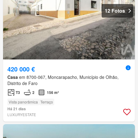
12 Fotos
420 000 €
Casa
em 8700-067, Moncarapacho, Município de Olhão,
Distrito de Faro
T3
2
156 m²
Vista panorâmica
Terraço
Há 21 dias
LUXURYESTATE