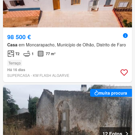
98 500 €
Casa
em Moncarapacho, Município de Olhão, Distrito de Faro
T2
1
77 m²
Terraço
Há 16 dias
SUPERCASA - KW FLASH ALGARVE
muita procura
12 Fotos