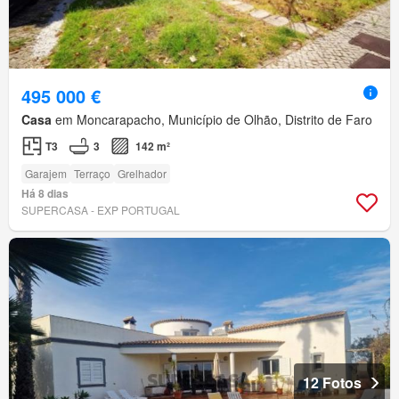
495 000 €
Casa
em Moncarapacho, Município de Olhão, Distrito de Faro
T3
3
142 m²
Garajem
Terraço
Grelhador
Há 8 dias
SUPERCASA - EXP PORTUGAL
12 Fotos