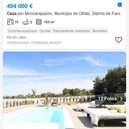
494 000 €
Casa
em Moncarapacho, Município de Olhão, Distrito de Faro
T3
2
150 m²
Cozinha equipada
Quintal
Parcialmente mobiliado
Banheira
Há 30+ dias
SUPERCASA - FORMOSA INVEST
12 Fotos