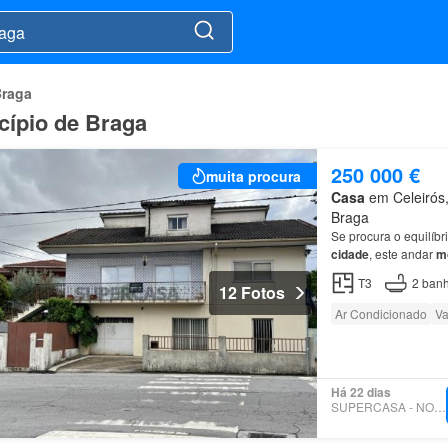
Braga
cípio de Braga
250 000 €
muita procura
Casa
em Celeirós, 
Braga
Se procura o equilíbr
cidade
, este andar
m
T3
2
banh
12 Fotos
Ar Condicionado
Va
Há 22 dias
SUPERCASA - NORTVILLE