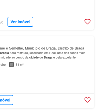
Ver imóvel
SUPERCASA - REMAX GRUPO MOVE
e e Semelhe, Município de Braga, Distrito de Braga
oradia
para restauro, localizada em Real, uma das zonas mais
imidade ao centro da
cidade
de
Braga
e pela excelente
eiro
84 m²
imóvel