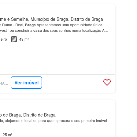
e e Semelhe, Município de Braga, Distrito de Braga
 Ruína - Real,
Braga
Apresentamos uma oportunidade única
estir ou construir a
casa
dos seus sonhos numa localização A
a também de bons acessos rodoviários, permitind…
eiro
49 m²
Ver imóvel
SUPERCASA - IMOBRAGA IMOBILIÁRIA
 de Braga, Distrito de Braga
to, alojamento local ou para quem procura o seu primeiro imóvel
e
25 m²