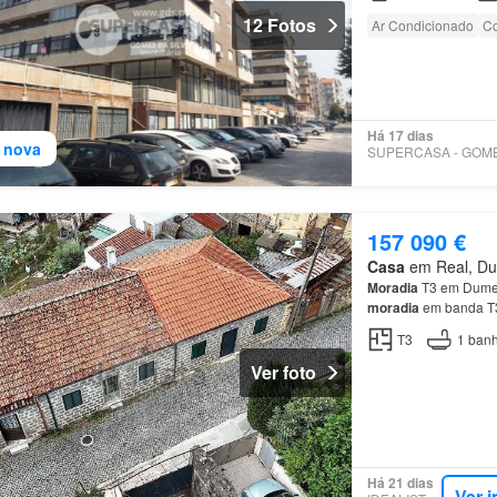
12 Fotos
Ar Condicionado
Co
Há 17 dias
 nova
157 090 €
Casa
em Real, Dum
Moradia
T3 em Dum
moradia
em banda T3
T3
1
banh
Ver foto
Há 21 dias
Ver 