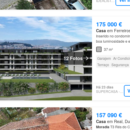
IDEALISTA.PT
175 000 €
Casa
em Ferreiros
Inserido no condomí
boa luminosidade e 
37 m²
12 Fotos
Garajem
Ar Condic
Terraço
Segurança
Há 23 dias
V
SUPERCASA - ONLIV
157 090 €
Casa
em Real, Dum
Moradia
T3 Rés do 