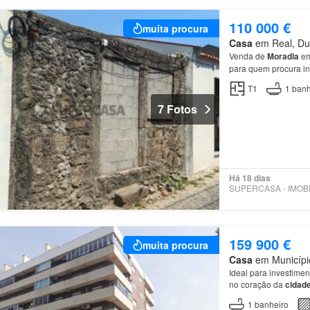
110 000 €
muita procura
Casa
em Real, Dum
Venda de
Moradia
em
para quem procura inv
localização benefici
T1
1
banh
7 Fotos
Há 18 dias
159 900 €
muita procura
Casa
em Município
Ideal para investimen
no coração da
cidad
1
banheiro