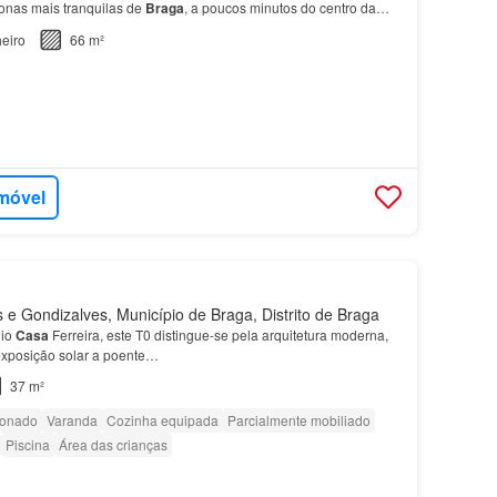
nas mais tranquilas de
Braga
, a poucos minutos do centro da
eiro
66 m²
imóvel
 e Gondizalves, Município de Braga, Distrito de Braga
nio
Casa
Ferreira, este T0 distingue-se pela arquitetura moderna,
exposição solar a poente…
37 m²
ionado
Varanda
Cozinha equipada
Parcialmente mobiliado
Piscina
Área das crianças