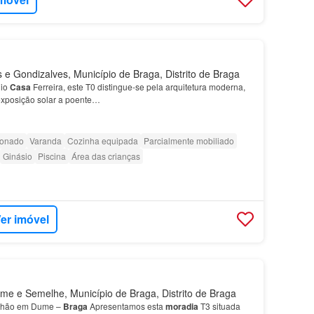
 e Gondizalves, Município de Braga, Distrito de Braga
nio
Casa
Ferreira, este T0 distingue-se pela arquitetura moderna,
exposição solar a poente…
ionado
Varanda
Cozinha equipada
Parcialmente mobiliado
Ginásio
Piscina
Área das crianças
er imóvel
e e Semelhe, Município de Braga, Distrito de Braga
Chão em Dume –
Braga
Apresentamos esta
moradia
T3 situada