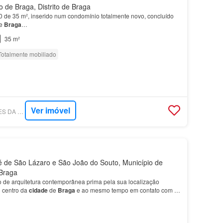
 de Braga, Distrito de Braga
 de 35 m², inserido num condomínio totalmente novo, concluído
de
Braga
…
35 m²
Totalmente mobiliado
Ver imóvel
SUPERCASA - GOMES DA SILVA IMOBILIÁRIA
 de São Lázaro e São João do Souto, Município de
 Braga
de arquitetura contemporânea prima pela sua localização
o centro da
cidade
de
Braga
e ao mesmo tempo em contato com a
roximidade ao parque da
cidade
.…