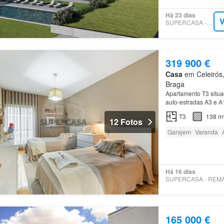
Há 23 dias
V
SUPERCASA - ONLIV
319 900 €
Casa
em Celeirós, 
Braga
Apartamento T3 situa
auto-estradas A3 e A
banho completas…
T3
138 m
12 Fotos
Garajem
Varanda
Há 16 dias
165 000 €