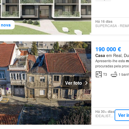
Há 16 dias
 nova
190 000 €
Casa
em Real, Dum
Apresento-lhe esta
m
procuradas pela prox
T3
1
banh
Ver foto
Há 30+ dias
Ver 
IDEALISTA.PT