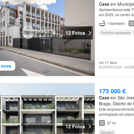
Casa
em Município
Apresentamos este T0
em 2025, no centro 
1
banheiro
12 Fotos
Cozinha equipada
Há 17 dias
 nova
173 000 €
Casa
em São José
Braga, Distrito de
Este empreendimento 
privilegiada em plen
natureza pela sua p
37 m²
12 Fotos
Garajem