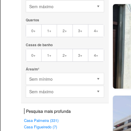
Sem máximo
Quartos
0+
1+
2+
3+
4+
Casas de banho
0+
1+
2+
3+
4+
Área/m²
Sem mínimo
Sem máximo
Pesquisa mais profunda
Casa Palmeira (331)
Casa Figueiredo (7)