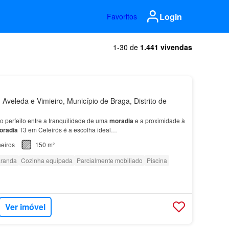
Login
Favoritos
1-30 de
1.441 vivendas
Aveleda e Vimieiro, Município de Braga, Distrito de
io perfeito entre a tranquilidade de uma
moradia
e a proximidade à
oradia
T3 em Celeirós é a escolha ideal…
eiros
150 m²
randa
Cozinha equipada
Parcialmente mobiliado
Piscina
Ver imóvel