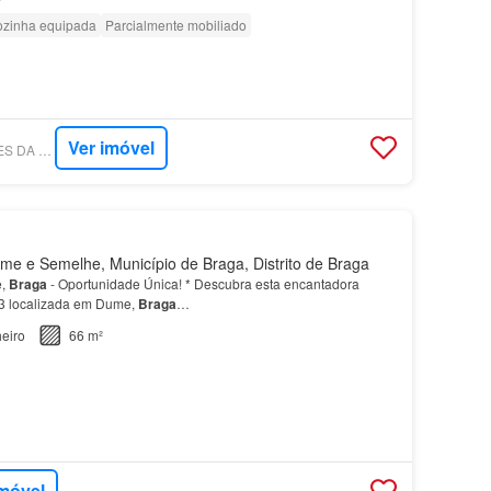
zinha equipada
Parcialmente mobiliado
Ver imóvel
SUPERCASA - GOMES DA SILVA IMOBILIÁRIA
e e Semelhe, Município de Braga, Distrito de Braga
e,
Braga
- Oportunidade Única! * Descubra esta encantadora
 localizada em Dume,
Braga
…
eiro
66 m²
imóvel