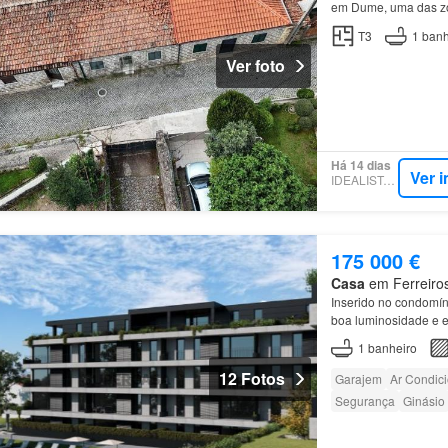
em Dume, uma das zo
cidade
.…
T3
1
banh
Ver foto
Há 14 dias
Ver 
IDEALISTA.PT
175 000 €
Casa
em Ferreiros
Inserido no condomí
boa luminosidade e 
1
banheiro
12 Fotos
Garajem
Ar Condic
Segurança
Ginásio