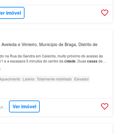
er imóvel
Aveleda e Vimieiro, Município de Braga, Distrito de
do na Rua da Gandra em Celeirós, muito próximo do acesso às
11 e a escassos 5 minutos do centro da
cidade
. Duas
casas
de
²
Aquecimento
Lareira
Totalmente mobiliado
Elevador
Ver imóvel
SUPERCASA - REMAX GRUPO MOVE