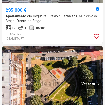
235 000 €
Apartamento
em Nogueira, Fraião e Lamaçães, Município de
Braga, Distrito de Braga
T2
1
100 m²
Há 30+ dias
IDEALISTA.PT
Ver foto