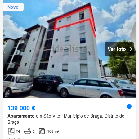
Novo
Ver foto
139 000 €
Apartamento
em São Vítor, Município de Braga, Distrito de
Braga
T4
2
105 m²