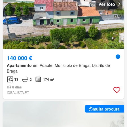
Ver foto
140 000 €
Apartamento
em Adaúfe, Município de Braga, Distrito de
Braga
T3
2
174 m²
Há 8 dias
IDEALISTA.PT
muita procura