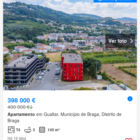
Ver foto
398 000 €
400 000 €
Apartamento
em Gualtar, Município de Braga, Distrito de
Braga
T4
3
145 m²
Há 16 dias