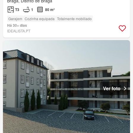
Braga, Distrito de Braga
T3
1
80 m²
Garajem
Cozinha equipada
Totalmente mobiliado
Há 30+ dias
IDEALISTA.PT
Ver foto