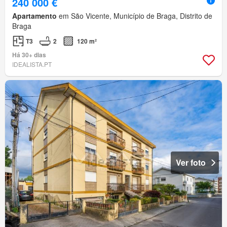
240 000 €
Apartamento
em São Vicente, Município de Braga, Distrito de
Braga
T3
2
120 m²
Há 30+ dias
IDEALISTA.PT
Ver foto