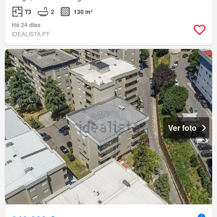
T3
2
130 m²
Há 24 dias
IDEALISTA.PT
Ver foto