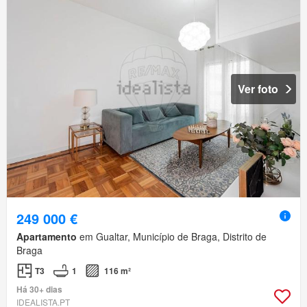
Ver foto
249 000 €
Apartamento
em Gualtar, Município de Braga, Distrito de
Braga
T3
1
116 m²
Há 30+ dias
IDEALISTA.PT