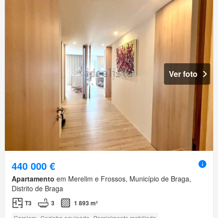
Ver foto
440 000 €
Apartamento
em Merelim e Frossos, Município de Braga,
Distrito de Braga
T3
3
1 893 m²
Garajem
Cozinha equipada
Parcialmente mobiliado