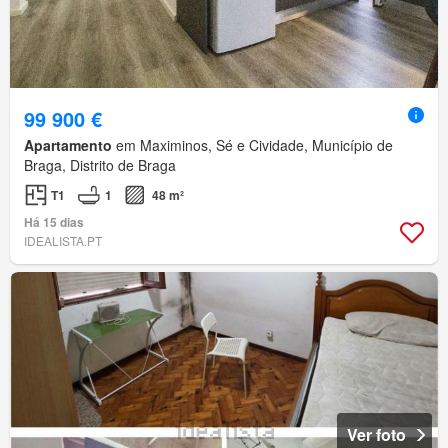
99 900 €
Apartamento
em Maximinos, Sé e Cividade, Município de
Braga, Distrito de Braga
T1
1
48 m²
Há 15 dias
IDEALISTA.PT
Ver foto