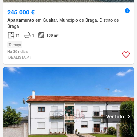
245 000 €
Apartamento
em Gualtar, Município de Braga, Distrito de
Braga
T1
1
106 m²
Terraço
Há 30+ dias
IDEALISTA.PT
Ver foto