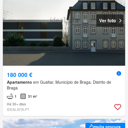
Ver foto
180 000 €
Apartamento
em Gualtar, Município de Braga, Distrito de
Braga
1
31 m²
Há 30+ dias
IDEALISTA.PT
muita procura