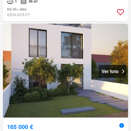
1
46 m²
Há 30+ dias
IDEALISTA.PT
Ver foto
165 000 €