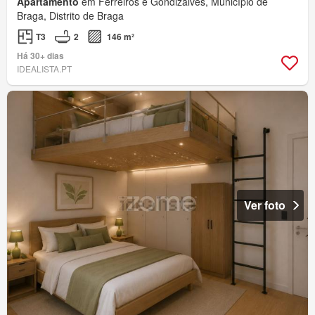
Apartamento
em Ferreiros e Gondizalves, Município de
Braga, Distrito de Braga
T3
2
146 m²
Há 30+ dias
IDEALISTA.PT
Ver foto