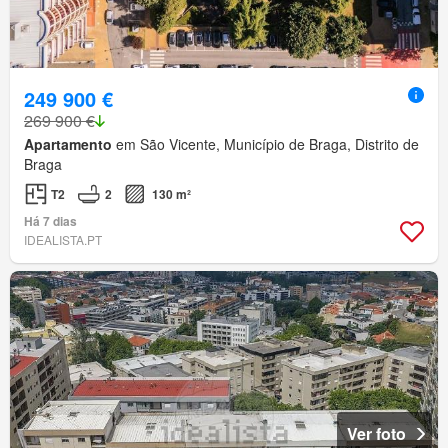
249 900 €
269 900 €
Apartamento
em São Vicente, Município de Braga, Distrito de
Braga
T2
2
130 m²
Há 7 dias
IDEALISTA.PT
Ver foto