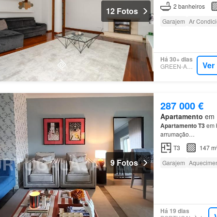
Uma oportunidade im
2
banheiros
12 Fotos
Garajem
Ar Condic
Há 30+ dias
Ver
GREEN-ACRES
287 000 €
Apartamento
em M
Apartamento
T3
em b
arrumação…
T3
147 m
9 Fotos
Garajem
Aquecime
Há 19 dias