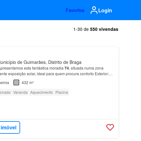
Login
Favoritos
1-30 de
550 vivendas
nicípio de Guimarães, Distrito de Braga
presentamos esta fantástica moradia
T4
, situada numa zona
ente exposição solar, ideal para quem procura conforto Exterior:
ensolarado Espaço com potencial para const…
eiros
432 m²
ionado
Varanda
Aquecimento
Piscina
 imóvel