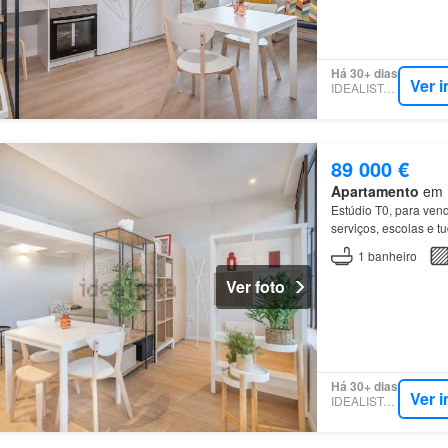
Há 30+ dias
Ver 
IDEALISTA.PT
89 000 €
Apartamento
em U
Estúdio T0, para ven
serviços, escolas e t
1
banheiro
Ver foto
Há 30+ dias
Ver 
IDEALISTA.PT