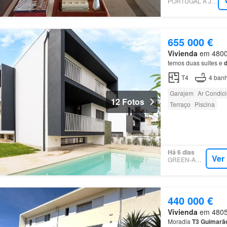
PORTUGAL À JANELA
655 000 €
Vivienda
em 4800,
temos duas suites e
d
T4
4
banh
Garajem
Ar Condic
12 Fotos
Terraço
Piscina
Há 6 dias
Ver
GREEN-ACRES
440 000 €
Vivienda
em 4805,
Moradia
T3
Guimarã