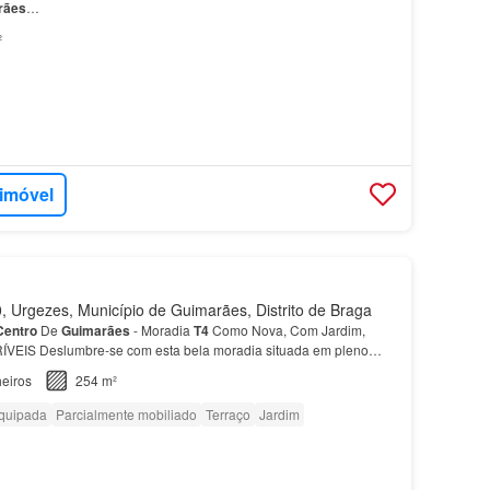
rães
…
²
 imóvel
 Urgezes, Município de Guimarães, Distrito de Braga
Centro
De
Guimarães
- Moradia
T4
Como Nova, Com Jardim,
RÍVEIS Deslumbre-se com esta bela moradia situada em pleno
s
, uma cidade rica em história e repleta de encantos.…
eiros
254 m²
quipada
Parcialmente mobiliado
Terraço
Jardim