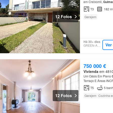
em Creixomil,
Guima
T3
182 m
12 Fotos
Garajem
Há 30+ dias
Ver
GREEN-ACRES
750 000 €
Vivienda
em 4810,
Um Oásis Em Pleno
Terraço E Áreas INC
centro
de
Guimarãe
T5
5
banh
12 Fotos
Garajem
Cozinha e