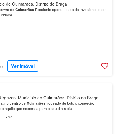
io de Guimarães, Distrito de Braga
entro
de
Guimarães
Excelente oportunidade de investimento em
a cidade…
Ver imóvel
SUPERCASA - ARBOR IMOBILIÁRIA
rgezes, Município de Guimarães, Distrito de Braga
da, no
centro
de
Guimarães
, rodeado de todo o comércio,
udo aquilo que necessita para o seu dia-a-dia.
35 m²