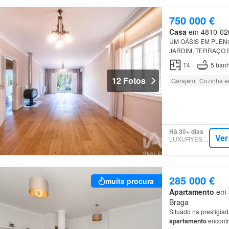
750 000 €
Casa
em 4810-026,
UM OÁSIS EM PLE
JARDIM, TERRAÇO E 
em pleno
centro
de
T4
5
banh
12 Fotos
Garajem
Cozinha e
Há 30+ dias
Ver
LUXURYESTATE
285 000 €
muita procura
Apartamento
em 4
Braga
Situado na prestigia
apartamento
encontr