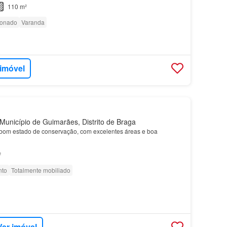
perdível para quem procura qualidade de vida no c…
110 m²
ionado
Varanda
 imóvel
unicípio de Guimarães, Distrito de Braga
om estado de conservação, com excelentes áreas e boa
²
nto
Totalmente mobiliado
Ver imóvel