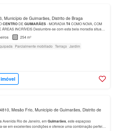
 Município de Guimarães, Distrito de Braga
NO
CENTRO
DE
GUIMARÃES
- MORADIA
T4
COMO NOVA, COM
ÁREAS INCRÍVEIS Deslumbre-se com esta bela moradia situada
Guimarães
, uma cidade rica em história e repleta de encantos.…
eiros
254 m²
quipada
Parcialmente mobiliado
Terraço
Jardim
 imóvel
810, Mesão Frio, Município de Guimarães, Distrito de
da Avenida Rio de Janeiro, em
Guimarães
, este espaçoso
a-se em excelentes condições e oferece uma combinação perfeita