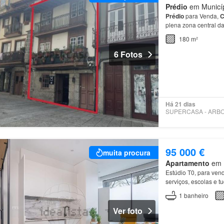
Prédio
em Municíp
Prédio
para Venda,
C
plena zona central d
180 m²
6 Fotos
Há 21 dias
95 000 €
muita procura
Apartamento
em U
Estúdio T0, para ven
serviços, escolas e t
1
banheiro
Ver foto