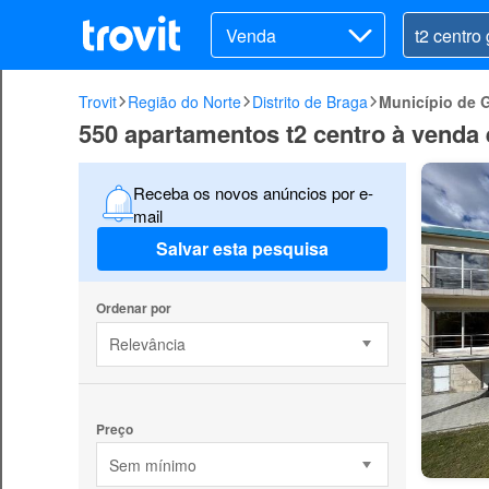
Venda
Trovit
Região do Norte
Distrito de Braga
Município de 
550 apartamentos t2 centro à venda
Receba os novos anúncios por e-
mail
Salvar esta pesquisa
Ordenar por
Relevância
Preço
Sem mínimo