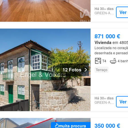
Há 30+ dias
Ver
GREEN-ACRES
871 000 €
Vivienda
em 4805,
Localizada no coraç
desenhada e pensada 
T4
4
banh
12 Fotos
Terraço
Há 30+ dias
Ver
GREEN-ACRES
350 000 €
muita procura