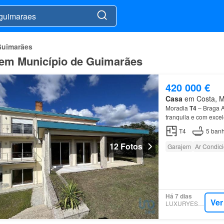
Guimarães
 em Município de Guimarães
420 000 €
Casa
em Costa, Mu
Moradia
T4
– Braga A
tranquila e com excel
Logradouro plano e 
T4
5
banh
12 Fotos
Garajem
Ar Condic
Há 7 dias
Ver
LUXURYESTATE