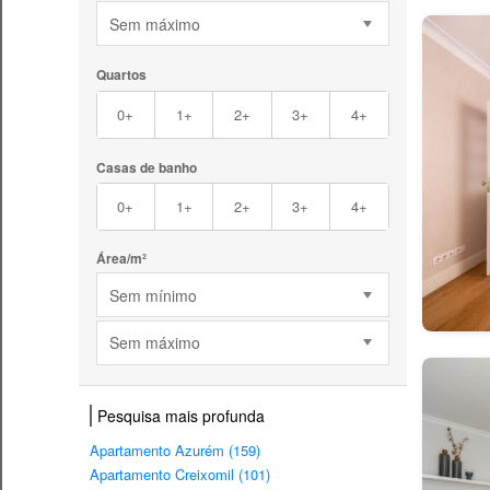
Sem máximo
Quartos
0+
1+
2+
3+
4+
Casas de banho
0+
1+
2+
3+
4+
Área/m²
Sem mínimo
Sem máximo
Pesquisa mais profunda
Apartamento Azurém (159)
Apartamento Creixomil (101)