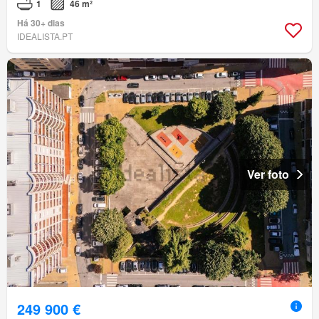
1
46 m²
Há 30+ dias
IDEALISTA.PT
Ver foto
249 900 €