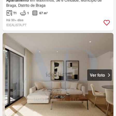
Apartamento
em Maximinos, Sé e Cividade, Município de
Braga, Distrito de Braga
T1
1
67 m²
Há 30+ dias
IDEALISTA.PT
Ver foto