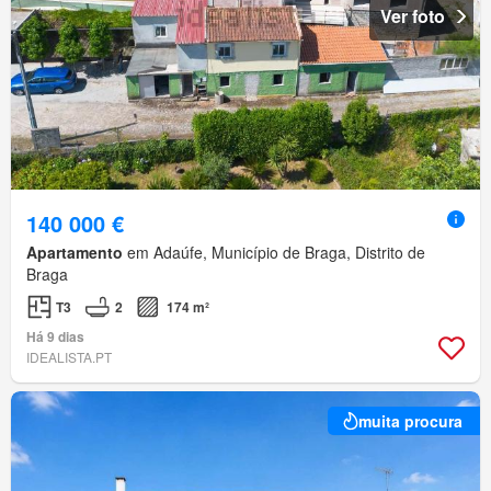
Ver foto
140 000 €
Apartamento
em Adaúfe, Município de Braga, Distrito de
Braga
T3
2
174 m²
Há 9 dias
IDEALISTA.PT
muita procura