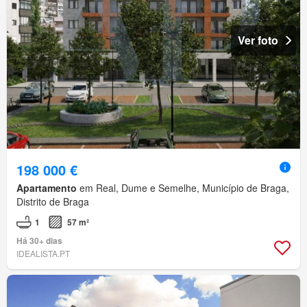
Ver foto
198 000 €
Apartamento
em Real, Dume e Semelhe, Município de Braga,
Distrito de Braga
1
57 m²
Há 30+ dias
IDEALISTA.PT