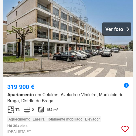
Ver foto
319 900 €
Apartamento
em Celeirós, Aveleda e Vimieiro, Município de
Braga, Distrito de Braga
T3
2
154 m²
Aquecimento
Lareira
Totalmente mobiliado
Elevador
Há 30+ dias
IDEALISTA.PT