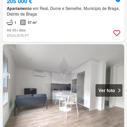
205 000 €
Apartamento
em Real, Dume e Semelhe, Município de Braga,
Distrito de Braga
1
57 m²
Há 30+ dias
IDEALISTA.PT
Ver foto