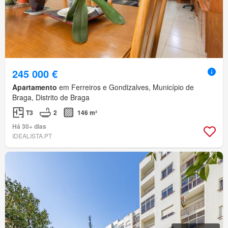
245 000 €
Apartamento
em Ferreiros e Gondizalves, Município de
Braga, Distrito de Braga
T3
2
146 m²
Há 30+ dias
IDEALISTA.PT