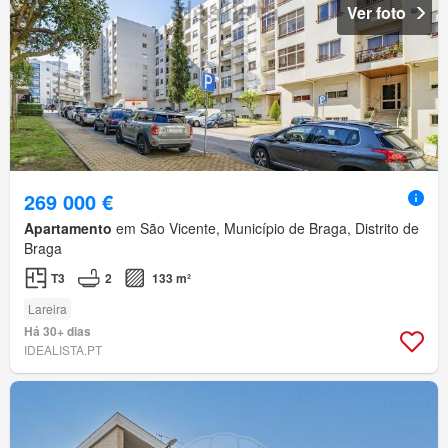
Ver foto
269 000 €
Apartamento
em São Vicente, Município de Braga, Distrito de
Braga
T3
2
133 m²
Lareira
Há 30+ dias
IDEALISTA.PT