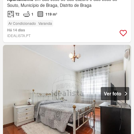
Souto, Município de Braga, Distrito de Braga
T2
1
119 m²
Ar Condicionado
Varanda
Há 14 dias
IDEALISTA.PT
Ver foto