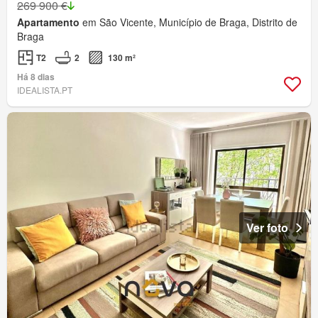
269 900 €
Apartamento
em São Vicente, Município de Braga, Distrito de
Braga
T2
2
130 m²
Há 8 dias
IDEALISTA.PT
Ver foto