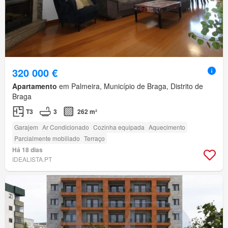
320 000 €
Apartamento
em Palmeira, Município de Braga, Distrito de
Braga
T3
3
262 m²
Garajem
Ar Condicionado
Cozinha equipada
Aquecimento
Parcialmente mobiliado
Terraço
Há 18 dias
IDEALISTA.PT