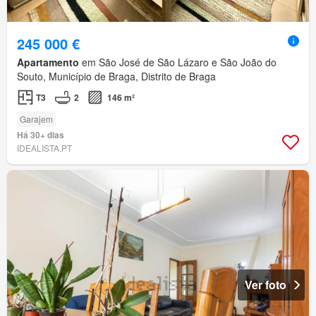
245 000 €
Apartamento
em São José de São Lázaro e São João do
Souto, Município de Braga, Distrito de Braga
T3
2
146 m²
Garajem
Há 30+ dias
IDEALISTA.PT
Ver foto