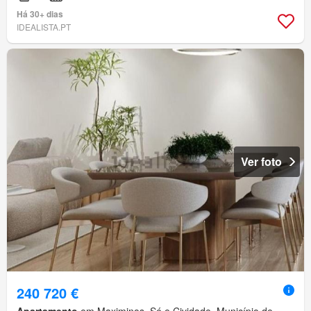
Há 30+ dias
IDEALISTA.PT
Ver foto
240 720 €