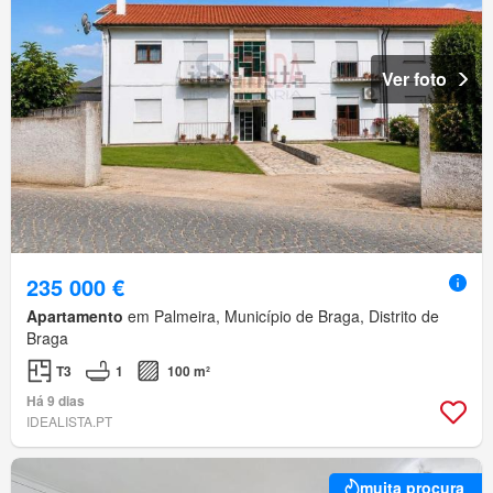
Ver foto
235 000 €
Apartamento
em Palmeira, Município de Braga, Distrito de
Braga
T3
1
100 m²
Há 9 dias
IDEALISTA.PT
muita procura