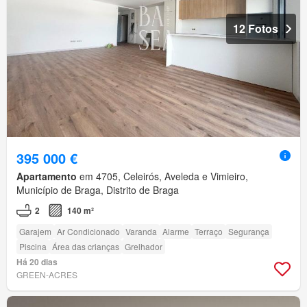
12 Fotos
395 000 €
Apartamento
em 4705, Celeirós, Aveleda e Vimieiro,
Município de Braga, Distrito de Braga
2
140 m²
Garajem
Ar Condicionado
Varanda
Alarme
Terraço
Segurança
Piscina
Área das crianças
Grelhador
Há 20 dias
GREEN-ACRES