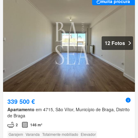
muita procura
12 Fotos
339 500 €
Apartamento
em 4715, São Vítor, Município de Braga, Distrito
de Braga
2
146 m²
Garajem
Varanda
Totalmente mobiliado
Elevador