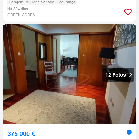
Garajem
Ar Condicionado
Segurança
Há 30+ dias
GREEN-ACRES
12 Fotos
375 000 €