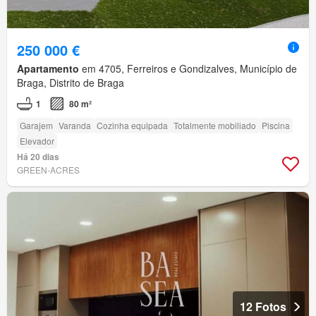
250 000 €
Apartamento
em 4705, Ferreiros e Gondizalves, Município de
Braga, Distrito de Braga
1
80 m²
Garajem
Varanda
Cozinha equipada
Totalmente mobiliado
Piscina
Elevador
Há 20 dias
GREEN-ACRES
12 Fotos