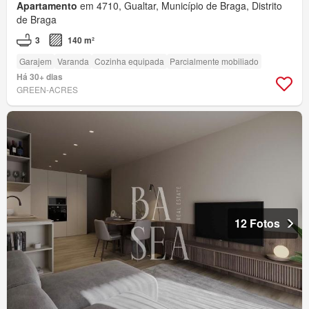
Apartamento
em 4710, Gualtar, Município de Braga, Distrito
de Braga
3
140 m²
Garajem
Varanda
Cozinha equipada
Parcialmente mobiliado
Há 30+ dias
GREEN-ACRES
12 Fotos