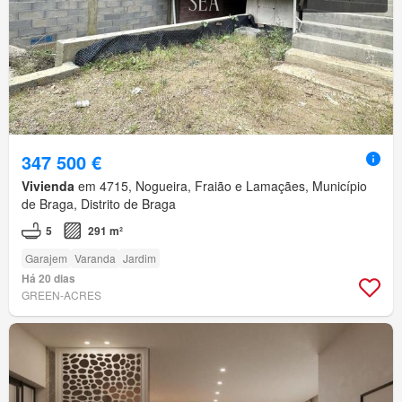
347 500 €
Vivienda
em 4715, Nogueira, Fraião e Lamaçães, Município
de Braga, Distrito de Braga
5
291 m²
Garajem
Varanda
Jardim
Há 20 dias
GREEN-ACRES