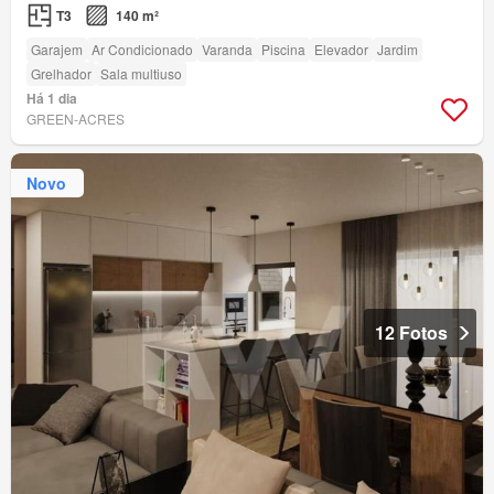
T3
140 m²
Garajem
Ar Condicionado
Varanda
Piscina
Elevador
Jardim
Grelhador
Sala multiuso
Há 1 dia
GREEN-ACRES
Novo
12 Fotos