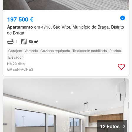
197 500 €
Apartamento
em 4710, São Vítor, Município de Braga, Distrito
de Braga
1
50 m²
Garajem
Varanda
Cozinha equipada
Totalmente mobiliado
Piscina
Elevador
Há 20 dias
GREEN-ACRES
12 Fotos