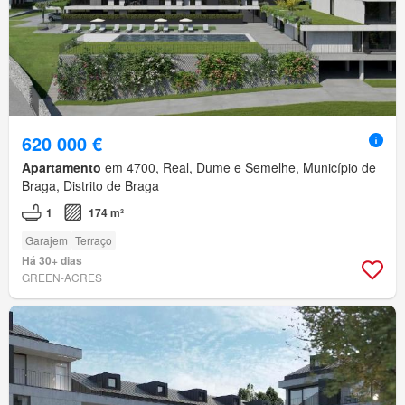
620 000 €
Apartamento
em 4700, Real, Dume e Semelhe, Município de
Braga, Distrito de Braga
1
174 m²
Garajem
Terraço
Há 30+ dias
GREEN-ACRES