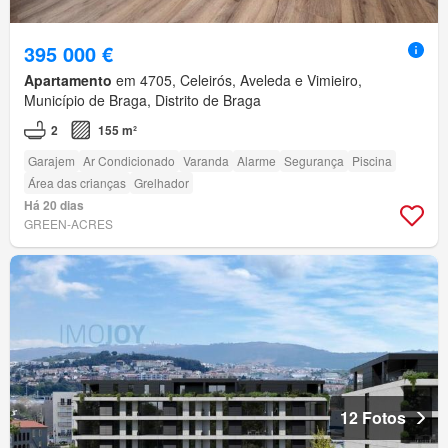
395 000 €
Apartamento
em 4705, Celeirós, Aveleda e Vimieiro,
Município de Braga, Distrito de Braga
2
155 m²
Garajem
Ar Condicionado
Varanda
Alarme
Segurança
Piscina
Área das crianças
Grelhador
Há 20 dias
GREEN-ACRES
12 Fotos