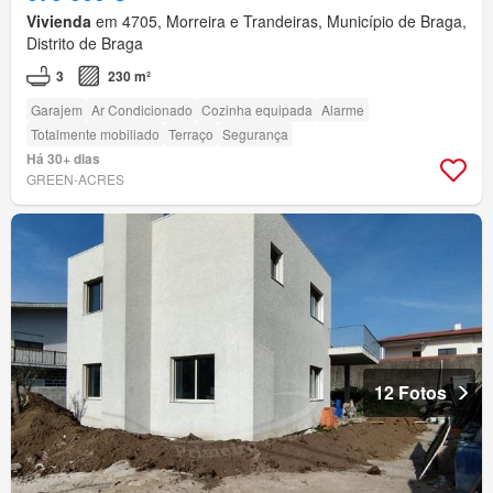
Vivienda
em 4705, Morreira e Trandeiras, Município de Braga,
Distrito de Braga
3
230 m²
Garajem
Ar Condicionado
Cozinha equipada
Alarme
Totalmente mobiliado
Terraço
Segurança
Há 30+ dias
GREEN-ACRES
12 Fotos