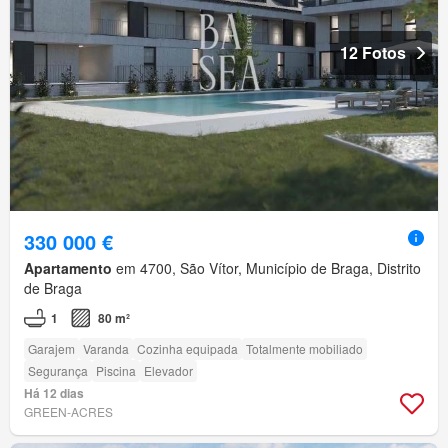
12 Fotos
330 000 €
Apartamento
em 4700, São Vítor, Município de Braga, Distrito
de Braga
1
80 m²
Garajem
Varanda
Cozinha equipada
Totalmente mobiliado
Segurança
Piscina
Elevador
Há 12 dias
GREEN-ACRES