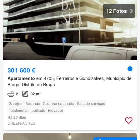
12 Fotos
301 600 €
Apartamento
em 4705, Ferreiros e Gondizalves, Município de
Braga, Distrito de Braga
2
92 m²
Garajem
Varanda
Cozinha equipada
Sala de serviços
Totalmente mobiliado
Elevador
Há 20 dias
GREEN-ACRES