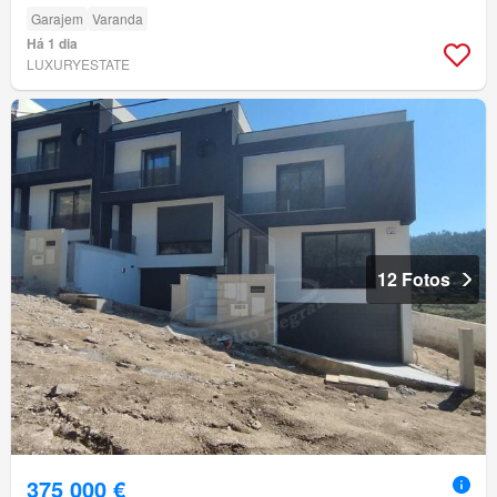
Garajem
Varanda
Há 1 dia
LUXURYESTATE
12 Fotos
375 000 €