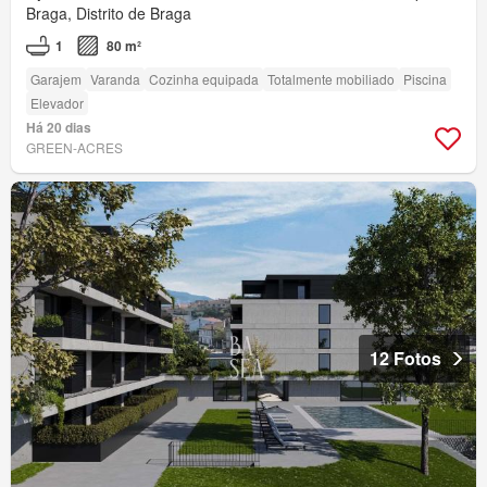
Braga, Distrito de Braga
1
80 m²
Garajem
Varanda
Cozinha equipada
Totalmente mobiliado
Piscina
Elevador
Há 20 dias
GREEN-ACRES
12 Fotos