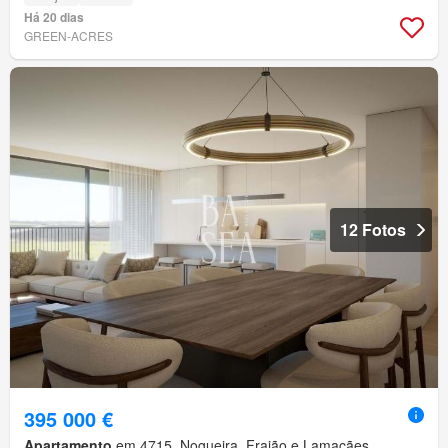
Há 20 dias
GREEN-ACRES
12 Fotos
395 000 €
Apartamento
em 4715, Nogueira, Fraião e Lamaçães,