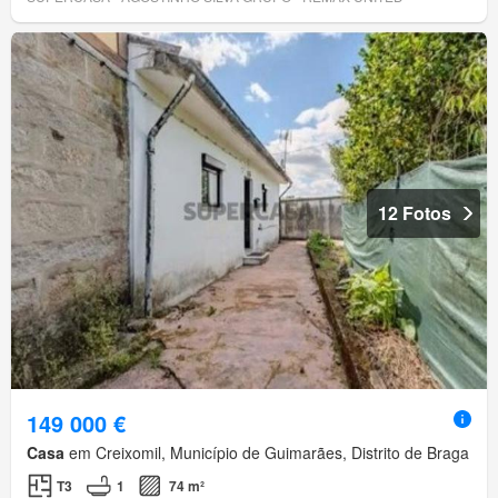
12 Fotos
149 000 €
Casa
em Creixomil, Município de Guimarães, Distrito de Braga
T3
1
74 m²