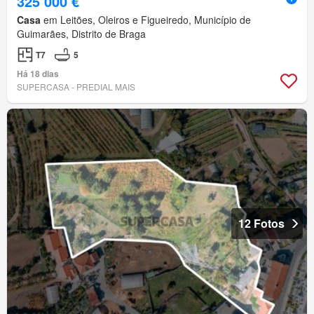
325 000 €
Casa
em Leitões, Oleiros e Figueiredo, Município de
Guimarães, Distrito de Braga
T7
5
Há 18 dias
SUPERCASA - PREDIAL MAIS
12 Fotos