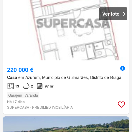
Ver foto
220 000 €
Casa
em Azurém, Município de Guimarães, Distrito de Braga
T3
2
97 m²
Garajem
Varanda
Há 17 dias
SUPERCASA - PREDIMED IMOBILÍARIA