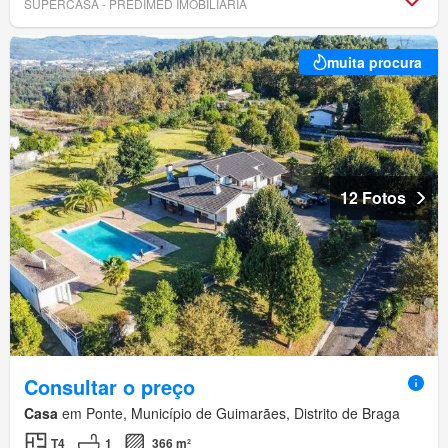
SUPERCASA - PREDIMED IMOBILÍARIA
muita procura
12 Fotos
Consultar o preço
Casa
em Ponte, Município de Guimarães, Distrito de Braga
T4
1
366 m²