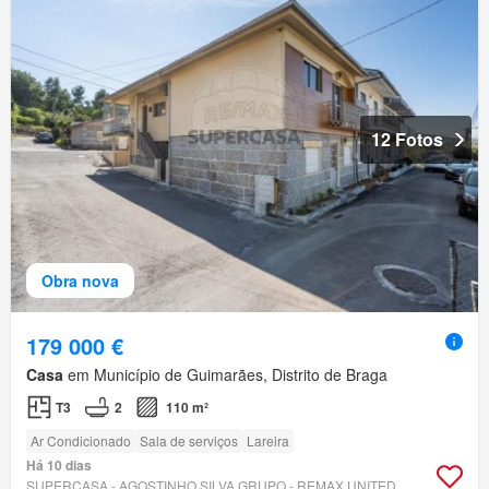
12 Fotos
Obra nova
179 000 €
Casa
em Município de Guimarães, Distrito de Braga
T3
2
110 m²
Ar Condicionado
Sala de serviços
Lareira
Há 10 dias
SUPERCASA - AGOSTINHO SILVA GRUPO - REMAX UNITED