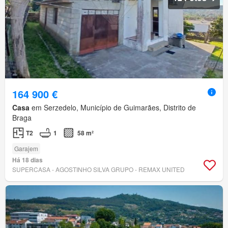
164 900 €
Casa
em Serzedelo, Município de Guimarães, Distrito de
Braga
T2
1
58 m²
Garajem
Há 18 dias
SUPERCASA - AGOSTINHO SILVA GRUPO - REMAX UNITED