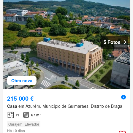
5 Fotos
Obra nova
215 000 €
Casa
em Azurém, Município de Guimarães, Distrito de Braga
T1
67 m²
Garajem
Elevador
Há 10 dias