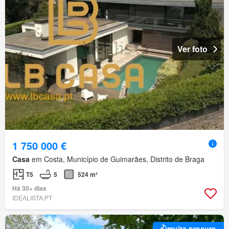
Ver foto
1 750 000 €
Casa
em Costa, Município de Guimarães, Distrito de Braga
T5
5
524 m²
Há 30+ dias
IDEALISTA.PT
muita procura