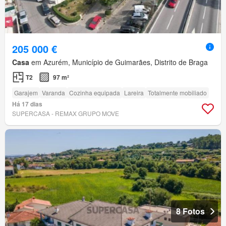
205 000 €
Casa
em Azurém, Município de Guimarães, Distrito de Braga
T2
97 m²
Garajem
Varanda
Cozinha equipada
Lareira
Totalmente mobiliado
Há 17 dias
SUPERCASA - REMAX GRUPO MOVE
8 Fotos