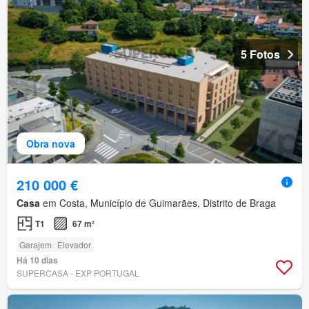
5 Fotos
Obra nova
210 000 €
Casa
em Costa, Município de Guimarães, Distrito de Braga
T1
67 m²
Garajem
Elevador
Há 10 dias
SUPERCASA - EXP PORTUGAL