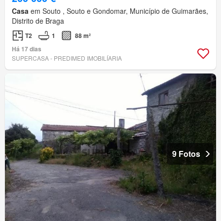
Casa
em Souto , Souto e Gondomar, Município de Guimarães,
Distrito de Braga
T2
1
88 m²
Há 17 dias
SUPERCASA - PREDIMED IMOBILÍARIA
9 Fotos