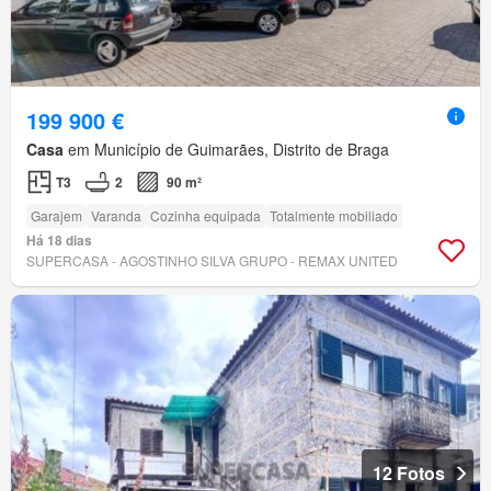
199 900 €
Casa
em Município de Guimarães, Distrito de Braga
T3
2
90 m²
Garajem
Varanda
Cozinha equipada
Totalmente mobiliado
Há 18 dias
SUPERCASA - AGOSTINHO SILVA GRUPO - REMAX UNITED
12 Fotos