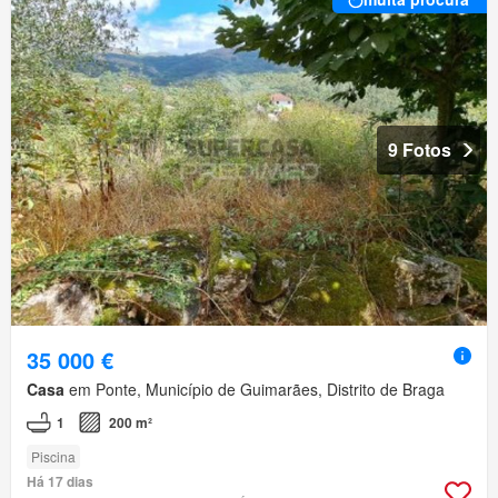
9 Fotos
35 000 €
Casa
em Ponte, Município de Guimarães, Distrito de Braga
1
200 m²
Piscina
Há 17 dias