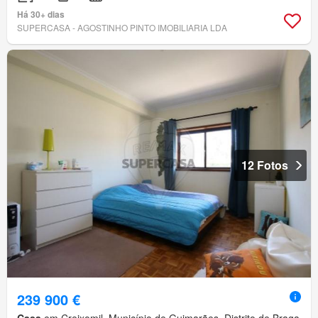
Há 30+ dias
SUPERCASA - AGOSTINHO PINTO IMOBILIARIA LDA
12 Fotos
239 900 €
Casa
em Creixomil, Município de Guimarães, Distrito de Braga