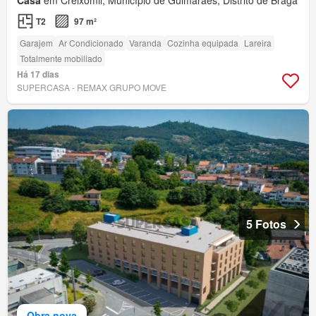
T2
97 m²
Garajem
Ar Condicionado
Varanda
Cozinha equipada
Lareira
Totalmente mobiliado
Há 17 dias
SUPERCASA - REMAX GRUPO MOVE
5 Fotos
Obra nova